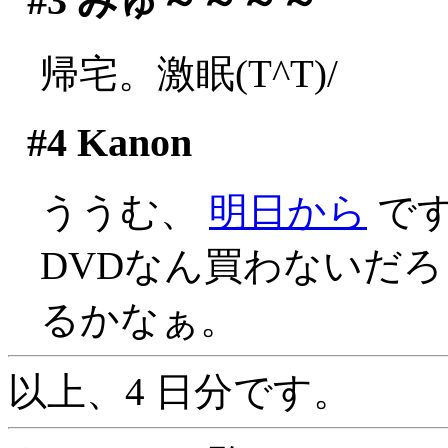
#3
みゅ～～～～
帰宅。激眠(T^T)/
#4
Kanon
ううむ、
明日から
で
DVDなん買わないだ
るかなぁ。
以上、4 日分です。