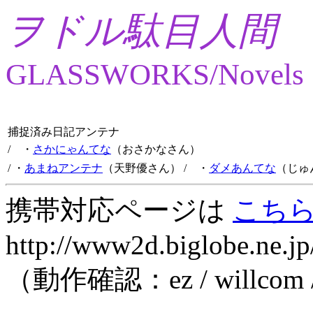
ヲドル駄目人間
GLASSWORKS/Novels
捕捉済み日記アンテナ
/ ・
さかにゃんてな
（おさかなさん）
/ ・
あまねアンテナ
（天野優さん）
/ ・
ダメあんてな
（じゅ
携帯対応ページは
こち
http://www2d.biglobe.ne.jp
（動作確認：ez / willcom 