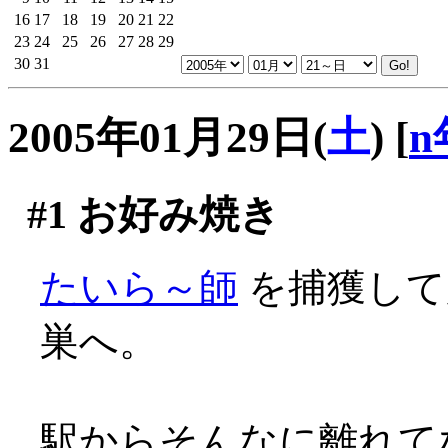
16
17
18
19
20
21
22
23
24
25
26
27
28
29
30
31
2005年01月29日(
土
)
[
n
#1
お好み焼き
たいら～師
を捕獲して
巣へ。
駅からそんなに離れてな