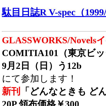
駄目日誌R V-spec（1999/
GLASSWORKS/Nove
COMITIA101（東京
9月2日（日）う12b
にて参加します！
新刊
「どんなときも どん
20P 領布価格￥300