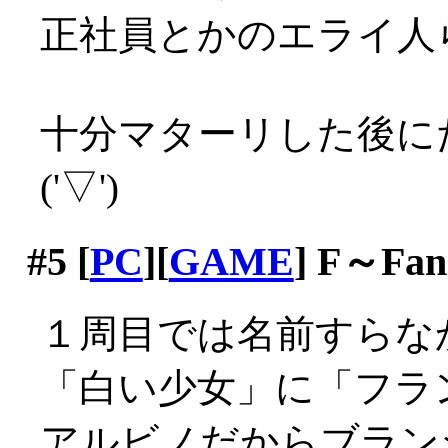
正社員とかのエライ人
十分マターリした後に
('▽')
#5
[
PC
][
GAME
] F～Fa
１周目では名前すらな
「白い少女」に「フラン」
アルビノだからブラン