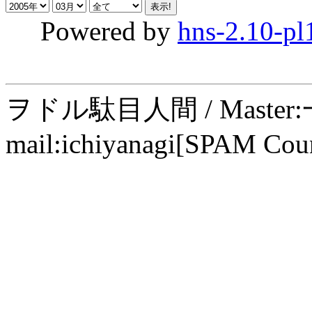
Powered by
hns-2.10-pl
ヲドル駄目人間 / Maste
mail:ichiyanagi[SPAM Cou