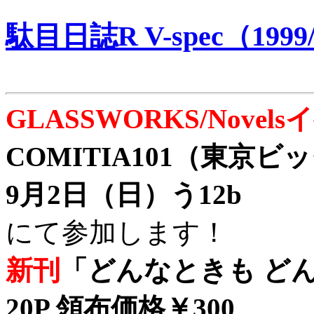
駄目日誌R V-spec（1999/
GLASSWORKS/Nove
COMITIA101（東京
9月2日（日）う12b
にて参加します！
新刊
「どんなときも どん
20P 領布価格￥300