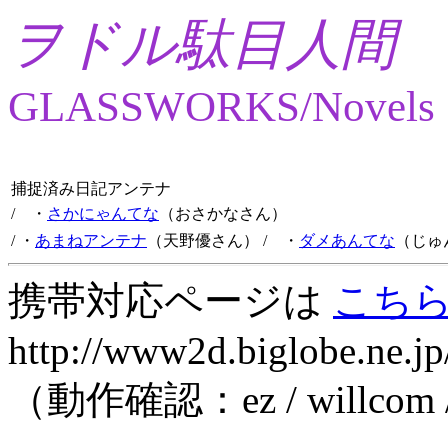
ヲドル駄目人間
GLASSWORKS/Novels
捕捉済み日記アンテナ
/ ・
さかにゃんてな
（おさかなさん）
/ ・
あまねアンテナ
（天野優さん）
/ ・
ダメあんてな
（じゅ
携帯対応ページは
こち
http://www2d.biglobe.ne.jp
（動作確認：ez / willcom 