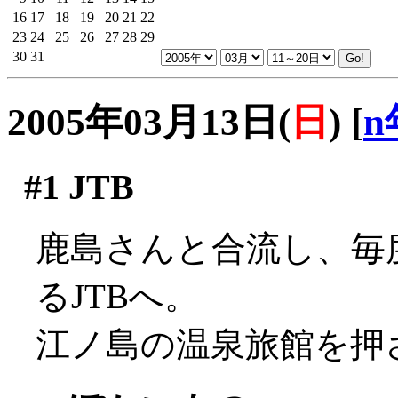
16
17
18
19
20
21
22
23
24
25
26
27
28
29
30
31
2005年03月13日(
日
)
[
n
#1
JTB
鹿島さんと合流し、毎
るJTBへ。
江ノ島の温泉旅館を押