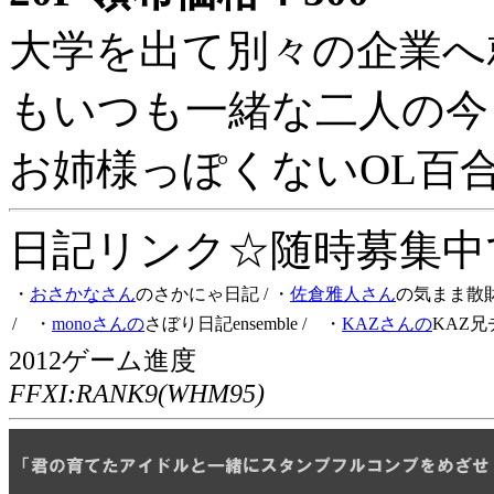
大学を出て別々の企業へ
もいつも一緒な二人の今
お姉様っぽくないOL百
日記リンク☆随時募集中です
・
おさかなさん
のさかにゃ日記
/ ・
佐倉雅人さん
の気まま散
/ ・
monoさんの
さぼり日記ensemble
/ ・
KAZさんの
KAZ兄
2012ゲーム進度
FFXI:RANK9(WHM95)