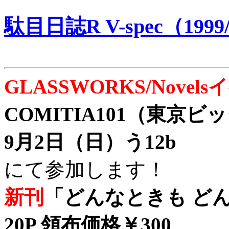
駄目日誌R V-spec（1999/
GLASSWORKS/Nove
COMITIA101（東京
9月2日（日）う12b
にて参加します！
新刊
「どんなときも どん
20P 領布価格￥300