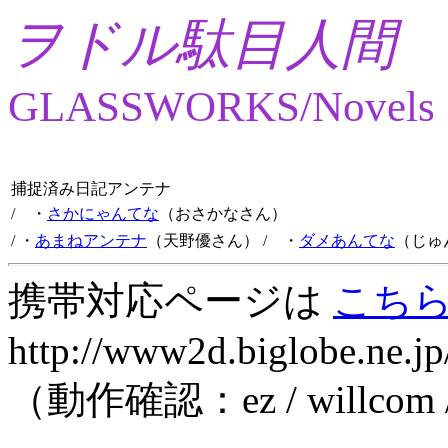
ヲドル駄目人間
GLASSWORKS/Novels
捕捉済み日記アンテナ
/ ・
さかにゃんてな
（おさかなさん）
/ ・
あまねアンテナ
（天野優さん）
/ ・
ダメあんてな
（じゅ
携帯対応ページは
こち
http://www2d.biglobe.ne.jp
（動作確認：ez / willcom 