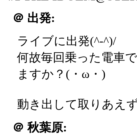
＠
出発:
ライブに出発(^-^)/
何故毎回乗った電車
ますか？(・ω・)
動き出して取りあえ
＠
秋葉原: