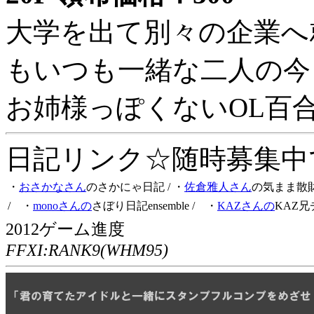
大学を出て別々の企業へ
もいつも一緒な二人の今
お姉様っぽくないOL百
日記リンク☆随時募集中です
・
おさかなさん
のさかにゃ日記
/ ・
佐倉雅人さん
の気まま散
/ ・
monoさんの
さぼり日記ensemble
/ ・
KAZさんの
KAZ兄
2012ゲーム進度
FFXI:RANK9(WHM95)