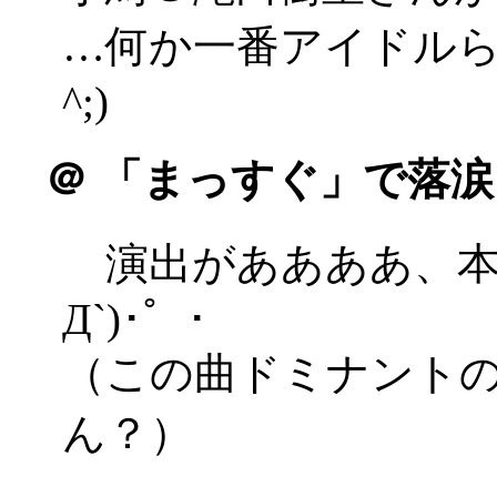
…何か一番アイドルら
^;)
＠
「まっすぐ」で落涙
演出がああああ、本気
Д`)･゜･
（この曲ドミナント
ん？）