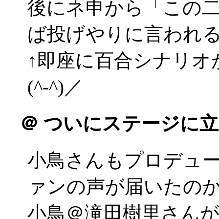
後にネ申から「この
ば投げやりに言われ
↑即座に百合シナリオ
(^-^)／
＠
ついにステージに立
小鳥さんもプロデュ
ァンの声が届いたの
小鳥＠滝田樹里さんが「