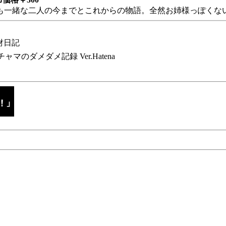
も一緒な二人の今までとこれからの物語。全然お姉様っぽくない
財日記
チャマのダメダメ記録 Ver.Hatena