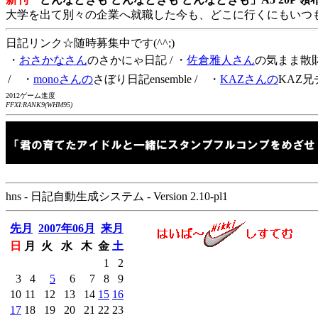
大学を出て別々の企業へ就職した今も、どこに行くにもいつ
日記リンク☆随時募集中です(^^;)
・
おさかなさん
のさかにゃ日記
/ ・
佐倉雅人さん
の気まま散
/ ・
monoさんの
さぼり日記ensemble
/ ・
KAZさんの
KAZ兄
2012ゲーム進度
FFXI:RANK9(WHM95)
hns - 日記自動生成システム - Version 2.10-pl1
先月
2007年06月
来月
日
月
火
水
木
金
土
1
2
3
4
5
6
7
8
9
10
11
12
13
14
15
16
17
18
19
20
21
22
23