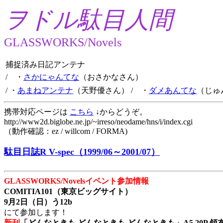
ヲドル駄目人間
GLASSWORKS/Novels
捕捉済み日記アンテナ
/ ・
さかにゃんてな
（おさかなさん）
/ ・
あまねアンテナ
（天野優さん）
/ ・
ダメあんてな
（じゅ
携帯対応ページは
こちら
↓からどうぞ。
http://www2d.biglobe.ne.jp/~irreso/neodame/hns/i/index.cgi
（動作確認：ez / willcom / FORMA)
駄目日誌R V-spec（1999/06～2001/07）
GLASSWORKS/Novelsイベント参加情報
COMITIA101（東京ビッグサイト）
9月2日（日）う12b
にて参加します！
新刊
「どんなときも どんなときも どんなときも」A5 20P 領布