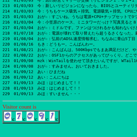
Visitor count is
\c
\c
\c
\c
\c