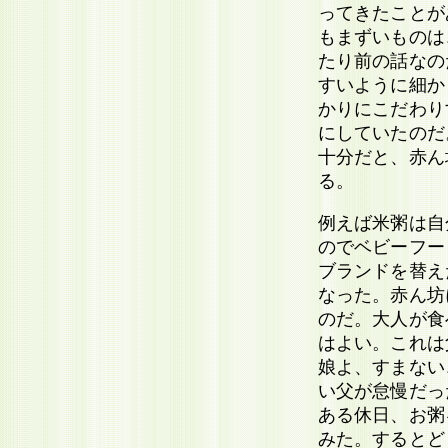
ってきたことが
もまずいものは
たり前の話なの
すいように細か
かりにこだわり
にしていたのだ
十分だと、赤ん
る。
例えば米粥は自
のでベビーフー
ブランドを替え
なった。赤ん坊
のだ。大人が食
はよい。これは
娘よ、すまない
い父が怠慢だっ
ある休日、お粥
みた。するとど