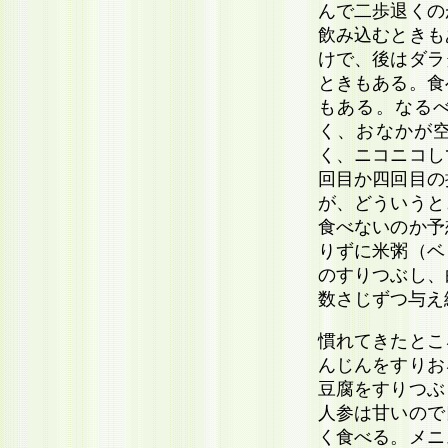
んで二歩退くの
飲み込むときも
けで、後はダラ
ときもある。食
もある。なる
く、おなかが
く、ニコニコし
回目か四回目の
が、どういうと
食べないのか予
りずに米粥（ベ
のすりつぶし、
数さじずつ与え
慣れてきたとこ
んじんをすりお
豆腐をすりつぶ
人参は甘いので
く食べる。メニ