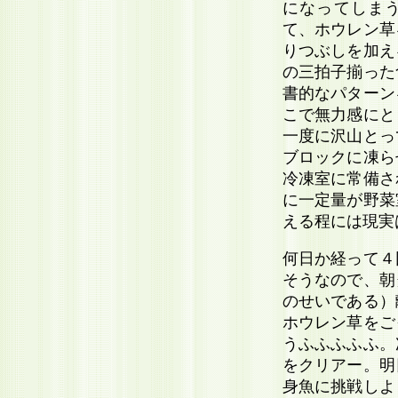
になってしま
て、ホウレン草
りつぶしを加え
の三拍子揃った
書的なパターン
こで無力感にと
一度に沢山とっ
ブロックに凍ら
冷凍室に常備さ
に一定量が野菜
える程には現実
何日か経って４
そうなので、朝
のせいである）
ホウレン草をご
うふふふふふ。
をクリアー。明
身魚に挑戦しよ