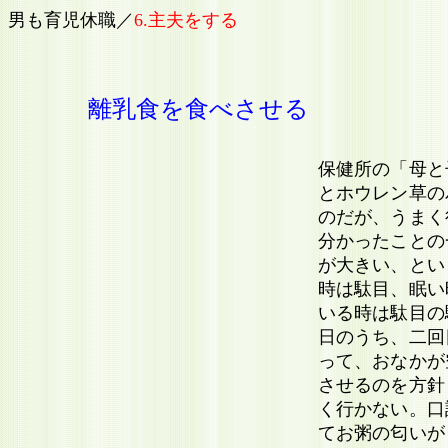
男も育児休職／
6.主夫をする
離乳食を食べさせる
保健所の「母と
とホウレン草の
のだが、うまく
分かったことの
が大きい、とい
時は駄目、眠い
いる時は駄目の
日のうち、二回
って、おなかが
させるのを方針
く行かない。口
てお粥の匂いが