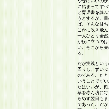
やせばいいのか
に始まってすべ
と育児書を読ん
うとするが、目
ば、そんな甘ち
こかに吹き飛ん
一人ひとり全然
が役に立つのは
い。そこから先
る。
だが実践という
回りし、ずいぶ
のである。たと
いうことでずい
たはいいが、刻
草を赤ん坊に毎
らめず翌日もま
であった。だが