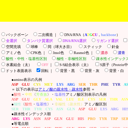
バックボーン
二次構造 ｜
DNA/RNA（
A
T
G
C
U
，
backbone
）
全選択
タンパク質選択
DNA/RNA選択
リガンド選択
空間充填
球棒
同（球大き目）
スティック
針金
アミノ色
CPK色 ｜
Jmol色
Rasmol色 ｜
濃赤
濃青
酸性・中性・塩基性区別
極性・非極性区別
疎水性インデッ
水素結合（太）
OFF
｜
S-S結合表示（太）
S原子（Protei
ドット表面表示
回転
｜
背景・黒
背景・灰
背景・白
●amino表示の凡例
ASP GLU
CYS MET
LYS ARG
SER THR
PHE TYR
A
＝ 以下の表示は
アミノ酸の親水性・疎水性
参照 ＝
●
酸性
・
中性
〈
芳香族
〉・
塩基性
アミノ酸区別表示の凡例
ASP GLU
GLY ALA VAL LEU ILE CYS SER THR AS
●
極性
〈
酸性
・
塩基性
〉・
非極性（疎水性）
アミノ酸区別
SER THR TYR CYS ASN GLN
ASP GLU
LYS ARG HI
●疎水性インデックス順
ARG LYS
ASN ASP GLN GLU HIS
PRO TYR TRP SE
●等電点順