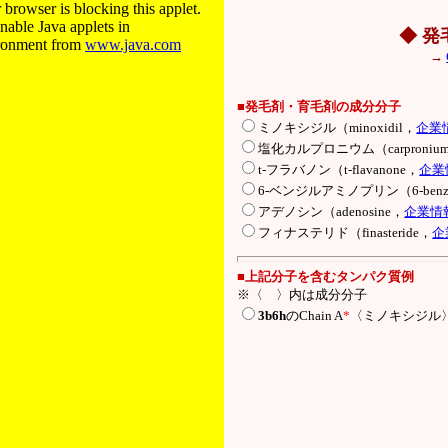
browser is blocking this applet.
able Java applets in
◆ 発
ironment from
www.java.com
→
■発毛剤・育毛剤の成分分子
ミノキシジル（minoxidil，
企業
塩化カルプロニウム（carpronium c
t-フラバノン（t-flavanone，
企業
6-ベンジルアミノプリン（6-benzyl
アデノシン（adenosine，
企業情
フィナステリド（finasteride，
企
■上記分子を含むタンパク質例
※〈 〉内は成分分子
3b6h
のChain A
*
〈ミノキシジル