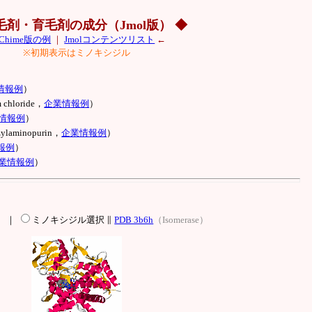
毛剤・育毛剤の成分（Jmol版） ◆
Chime版の例
｜
Jmolコンテンツリスト
←
※初期表示はミノキシジル
情報例
）
hloride，
企業情報例
）
情報例
）
aminopurin，
企業情報例
）
報例
）
業情報例
）
〉 ｜
ミノキシジル選択 ∥
PDB 3b6h
（Isomerase）