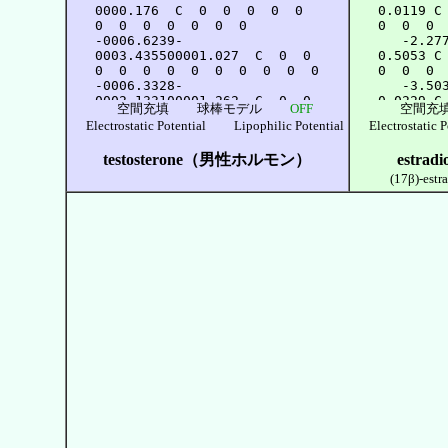
空間充填
球棒モデル
OFF
空間充
Electrostatic Potential
Lipophilic Potential
Electrostatic
testosterone（男性ホルモン）
estr
(17β)-estra