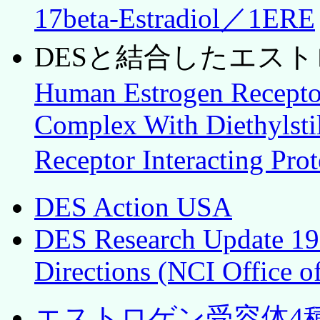
17beta-Estradiol／1ERE
DESと結合したエスト
Human Estrogen Recepto
Complex With Diethylstil
Receptor Interacting Pr
DES Action USA
DES Research Update 19
Directions (NCI Office o
エストロゲン受容体4種