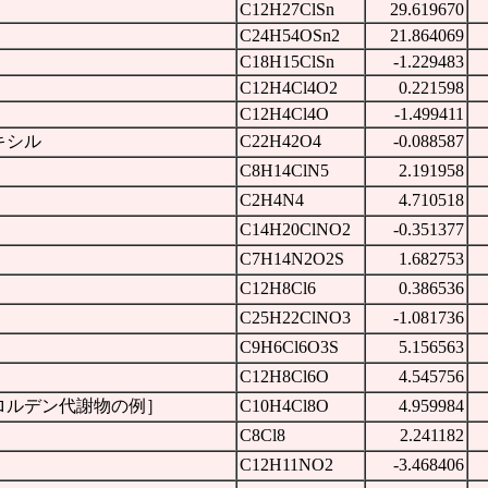
C12H27ClSn
29.619670
C24H54OSn2
21.864069
C18H15ClSn
-1.229483
C12H4Cl4O2
0.221598
C12H4Cl4O
-1.499411
キシル
C22H42O4
-0.088587
C8H14ClN5
2.191958
C2H4N4
4.710518
C14H20ClNO2
-0.351377
C7H14N2O2S
1.682753
C12H8Cl6
0.386536
C25H22ClNO3
-1.081736
C9H6Cl6O3S
5.156563
C12H8Cl6O
4.545756
ロルデン代謝物の例］
C10H4Cl8O
4.959984
C8Cl8
2.241182
C12H11NO2
-3.468406