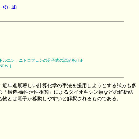
，
(3)
，
(4)
トロトルエン，ニトロフェンの分子式の誤記を訂正
NEW!]
，近年進展著しい計算化学の手法を援用しようとする試みも多
の「構造-毒性活性相関」によるダイオキシン類などの解析結
合物とは電子が移動しやすいと解釈されるものである。