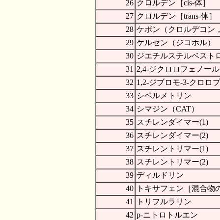
26
クロルデン［cis-体］
27
クロルデン［trans-体］
28
ケポン（クロルデコン
29
ケルセン（ジコホル）
30
ジエチルスチルベストロ
31
2,4-ジクロロフェノール
32
1,2-ジブロモ-3-クロ
33
シペルメトリン
34
シマジン（CAT）
35
スチレンダイマー(1)
36
スチレンダイマー(2)
37
スチレントリマー(1)
38
スチレントリマー(2)
39
ディルドリン
40
トキサフェン［混合物
41
トリフルラリン
42
p-ニトロトルエン