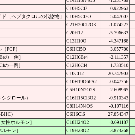
C14H18N4O3
-1.331789
C10H5Cl7
0.922963
イド［ヘプタクロルの代謝物］
C10H5Cl7O
5.047607
C21H20Cl2O3
-1.074227
C20H12
-5.796633
C13H10O
-4.347168
（PCP）
C6HCl5O
3.057780
Brの一例］
C12H6Br4
-2.111357
Clの一例］
C12H6Cl4
-1.733510
C10Cl12
20.747903
）
C10H19O6PS2
-0.047756
C5H10N2O2S
2.608965
キシクロール）
C16H15Cl3O2
-0.910343
C8H14N4OS
-0.107116
BHC）
C6H6Cl6
27.854347
ル［女性ホルモン］
C18H24O2
-0.691187
ホルモン］
C19H28O2
-3.873268