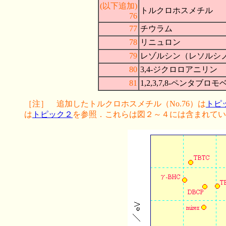
(以下追加)
トルクロホスメチル
76
77
チウラム
78
リニュロン
79
レゾルシン（レソルシ
80
3,4-ジクロロアニリン
81
1,2,3,7,8-ペンタブ
［注］ 追加したトルクロホスメチル（No.76）は
トピ
は
トピック２
を参照．これらは図２～４には含まれてい