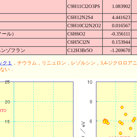
C9H11Cl2O3PS
1.083902
C6H12N2S4
4.441623
C9H10Cl2N2O2
0.016567
ノール）
C6H6O2
-0.356111
C6H5Cl2N
0.153944
ロモベンゾフラン
C12H3Br5O
-1.269670
ック１
，チウラム，リニュロン，レゾルシン，3,4-ジクロロアニリン，1
ない．