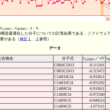
ε
，ε
，χ，η．
LUMO
HOMO
M3構造最適化した分子についての計算結果である．ソフトウェ
要がある（
補足１
，
２
参照）．
データ
ε
／ eV
ε
化合物名
分子式
LUMO
C8H6Cl2O3
-0.113301
C8H5Cl3O3
-0.315472
C14H10Cl4
-0.933611
C14H10Cl4
-0.955292
C14H8Cl4
-0.933611
C14H8Cl4
-0.972560
C14H9Cl5
-0.949214
C14H9Cl5
-1.073111