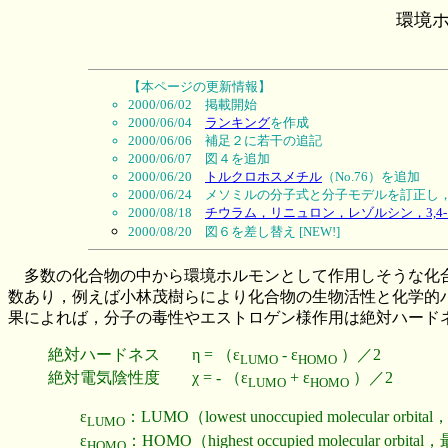
環境ホ
【本ページの更新情報】
2000/06/02 掲載開始
2000/06/04
ランキング
を作成
2000/06/06 補足２に若干の追記
2000/06/07 図４を追加
2000/06/20
トルクロホスメチル
（No.76）を追加
2000/06/24 メソミルの分子式と分子モデルを
2000/08/18
チウラム，リニュロン，レゾルシン，3,4-ジ
2000/08/20 図６を差し替え [NEW!]
多数の化合物の中から環境ホルモンとして作用しそうな化合
数あり，例えば小林茂樹らにより化合物の生物活性と化学的
果によれば，分子の毒性やエストロゲン様作用は絶対ハード
絶対ハードネス η = （ε
- ε
）／2
LUMO
HOMO
絶対電気陰性度 χ = - （ε
+ ε
）／2
LUMO
HOMO
ε
：LUMO（lowest unoccupied molecula
LUMO
ε
：HOMO（highest occupied molecula
HOMO