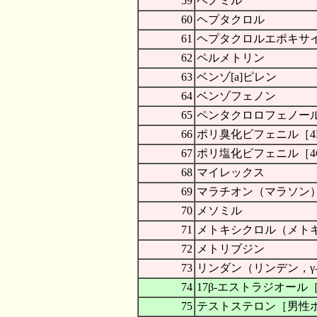
59
ベノミル
60
ヘプタクロル
61
ヘプタクロルエポキサ
62
ペルメトリン
63
ベンゾ[a]ピレン
64
ベンゾフェノン
65
ペンタクロロフェノール
66
ポリ臭化ビフェニル［4
67
ポリ塩化ビフェニル［4
68
マイレックス
69
マラチオン（マラソン
70
メソミル
71
メトキシクロル（メト
72
メトリブジン
73
リンダン（リンデン，γ-
74
17β-エストラジオー
75
テストステロン［男性