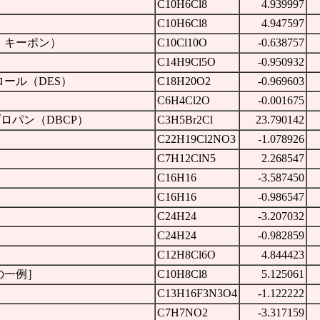
C10H6Cl8
4.939997
C10H6Cl8
4.947597
，キーポン）
C10Cl10O
-0.638757
C14H9Cl5O
-0.950932
ール（DES）
C18H20O2
-0.969603
C6H4Cl2O
-0.001675
ロプロパン（DBCP）
C3H5Br2Cl
23.790142
C22H19Cl2NO3
-1.078926
C7H12ClN5
2.268547
C16H16
-3.587450
C16H16
-0.986547
C24H24
-3.207032
C24H24
-0.982859
C12H8Cl6O
4.844423
の一例］
C10H8Cl8
5.125061
C13H16F3N3O4
-1.122222
C7H7NO2
-3.317159