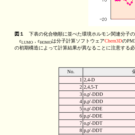
図１
下表の化合物順に並べた環境ホルモン関連分子の
ε
，ε
は分子計算ソフトウェア
Chem3D
のP
LUMO
HOMO
の初期構造によって計算結果が異なることに注意する必
No.
1
2,4-D
2
2,4,5-T
3
o,p'-DDD
4
p,p'-DDD
5
o,p'-DDE
6
p,p'-DDE
7
o,p'-DDT
8
p,p'-DDT