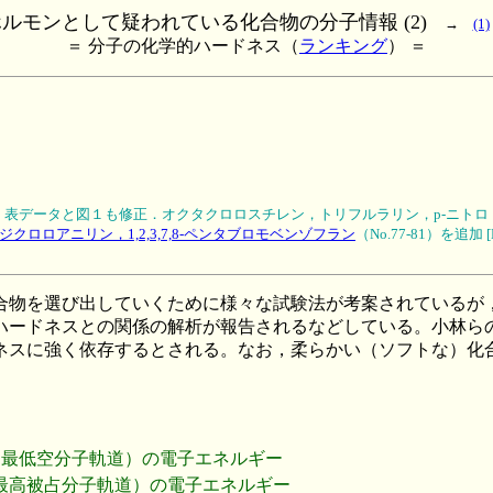
ルモンとして疑われている化合物の分子情報 (2)
→
(1)
＝ 分子の化学的ハードネス（
ランキング
） ＝
訂正し，表データと図１も修正．オクタクロロスチレン，トリフルラリン，p-ニ
クロロアニリン，1,2,3,7,8-ペンタブロモベンゾフラン
（No.77-81）を追加 [
物を選び出していくために様々な試験法が考案されているが
ハードネスとの関係の解析が報告されるなどしている。小林ら
ネスに強く依存するとされる。なお，柔らかい（ソフトな）化
r orbital，最低空分子軌道）の電子エネルギー
r orbital，最高被占分子軌道）の電子エネルギー