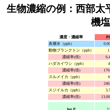
生物濃縮の例：西部太
機
濃度・濃縮率
P
表層水（ppb）
0.0
動物プランクトン（ppb）
1
濃縮率(倍)
6,
ハダカイワシ（ppb）
4
濃縮率(倍)
170
スルメイカ（ppb）
6
濃縮率(倍)
240
スジイルカ（ppb）
3,
濃縮率(倍)
13,00
log
P
3.