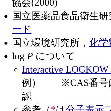
協会(2000)
国立医薬品食品衛生研
ード
国立環境研究所，
化学
log
P
について
Interactive LOGKOW
例） ※CAS番号
認
参考（
*
は
分子表示