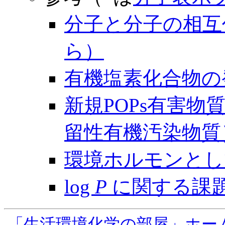
分子と分子の相互
ら）
有機塩素化合物の
新規POPs有害物
留性有機汚染物質
環境ホルモンとし
log
P
に関する課
「生活環境化学の部屋」ホー