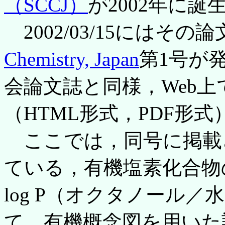
（SCCJ）
が2002年に誕
2002/03/15にはその論
Chemistry, Japan
第1号が
会論文誌と同様，Web
（HTML形式，PDF形式
ここでは，同号に掲載
ている，有機塩素化合物
log P（オクタノール
て，有機概念図を用いた