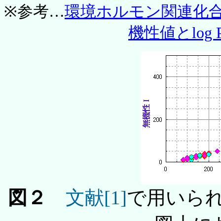
※参考…
環境ホルモン関連化
機性値とlog 
図２
文献[1]
で用いら