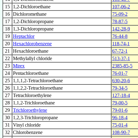
15
1,2-Dichloroethane
107-06-2
16
Dichloromethane
75-09-2
17
1,2-Dichloropropane
78-87-5
18
1,3-Dichloropropane
142-28-9
19
Heptachlor
76-44-8
20
Hexachlorobenzene
118-74-1
21
Hexachloroethane
67-72-1
22
Methylallyl chloride
513-37-1
23
Mirex
2385-85-5
24
Pentachloroethane
76-01-7
25
1,1,1,2-Tetrachloroethane
630-20-6
26
1,1,2,2-Tetrachloroethane
79-34-5
27
Tetrachloroethylene
127-18-4
28
1,1,2-Trichloroethane
79-00-5
29
Trichloroethylene
79-01-6
30
1,2,3-Trichloropropane
96-18-4
31
Vinyl chloride
75-01-4
32
Chlorobenzene
108-90-7