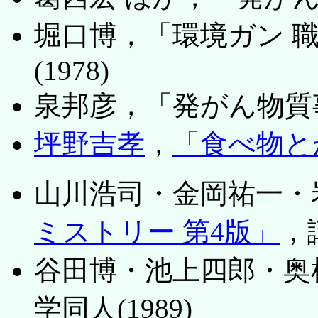
堀口博，「環境ガン 
(1978)
泉邦彦，「発がん物質事
坪野吉孝
，
「食べ物と
山川浩司・金岡祐一・
ミストリー 第4版」
，講
谷田博・池上四郎・奥
学同人(1989)