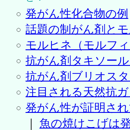
発がん性化合物の例
話題の制がん剤とモ
モルヒネ（モルフィ
抗がん剤タキソール（
抗がん剤ブリオスタ
注目される天然抗ガ
発がん性が証明され
｜
魚の焼けこげは