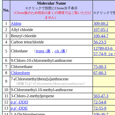
Molecular Name
※クリックで別窓にChime分子表示
No.
（Chime版のため現在の多くの環境ではご覧いただけ
※クリックで別窓
ません）
1
Aldrin
309-00-2
2
Allyl chloride
107-05-1
3
Benzyl chloride
100-44-7
4
Carbon tetrachloride
56-23-5
12789-03-
Chlordane 〈
trans
-体
，
cis
-体
〉
5
57-74-9（α・
6
9-Chloro-10-chloromethyl-anthracene
7
Chloroethane
75-00-3
8
Chloroform
67-66-3
7-(Chloromethyl)benz[a]anthracene
9
《原報では7-(Chloromethyl)benza(a)-anthracene》
10
9-Chloromethyl-10-methyl-anthracene
11
3-Chloro-2-methylpropene
563-47-3
12
p,p'
-DDD
72-54-8
13
p,p'
-DDE
72-55-9
14
1,4-Dichlorobenzene
106-46-7