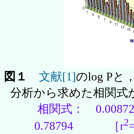
図１
文献[1]
のlog 
分析から求めた相関式か
相関式： 0.0087255
2
0.78794 ［r