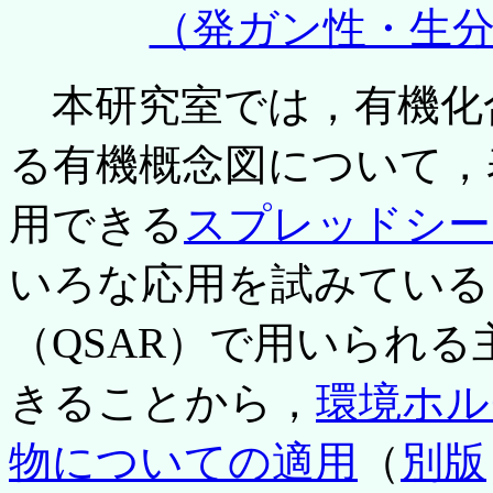
（発ガン性・生
本研究室では，有機化
る有機概念図について，表
用できる
スプレッドシー
いろな応用を試みている
（QSAR）で用いられる主
きることから，
環境ホル
物についての適用
（
別版