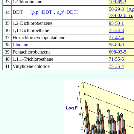
33
1-Chlorobutane
109-69-3
50-29-3（
p,
DDT 〈
p,p'
-DDT
，
o,p'
-DDT
〉
34
789-02-6（
o
35
1,2-Dichlorobenzene
95-50-1
36
1,1-Dichloroethane
75-34-3
37
Hexachlorocyclopentadiene
77-47-4
38
Lindane
58-89-9
39
Pentachlorobenzene
608-93-5
40
1,1,1-Trichloroethane
71-55-6
41
Vinylidene chloride
75-35-4