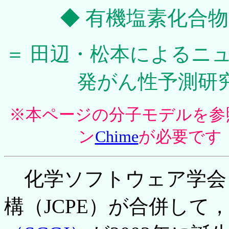
◆ 有機塩素化合
＝ 田辺・松本によるニ
発がん性予測研
※本ページの分子モデルを参
ン
Chime
が必要です
化学ソフトウェア学会
構（JCPE）が合併して