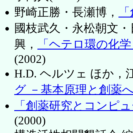
野崎正勝・長瀬博，
「
國枝武久・永松朝文・
興，
「ヘテロ環の化学
(2002)
H.D. ヘルツェ ほか
グ －基本原理と創薬
「創薬研究とコンピュ
(2000)