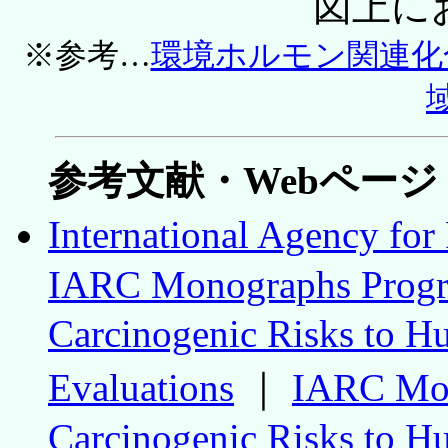
図上に
※参考…
環境ホルモン関連化
参考文献・Webページ
International Agency fo
IARC Monographs Progra
Carcinogenic Risks to 
Evaluations
｜
IARC Mon
Carcinogenic Risks to H