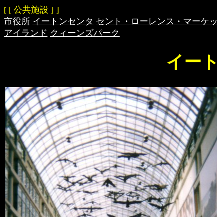
[ 公共施設 ] ]
[
市役所
イートンセンタ
セント・ローレンス・マーケ
アイランド
クィーンズパーク
イー