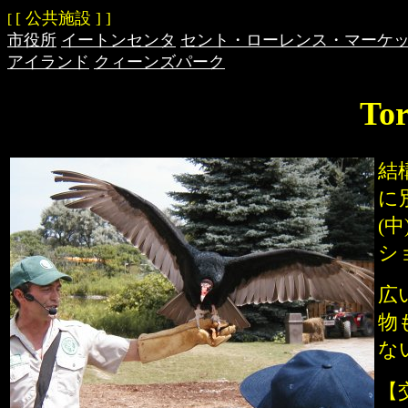
[ 公共施設 ] ]
[
市役所
イートンセンタ
セント・ローレンス・マーケ
アイランド
クィーンズパーク
Tor
結
に
(
シ
広
物
な
【