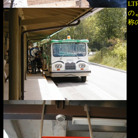
L
のよ
称