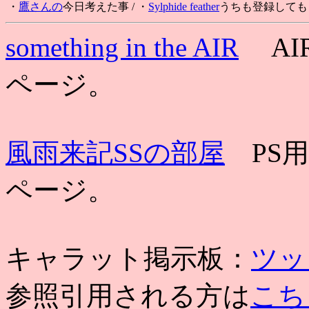
・
鷹さんの
今日考えた事
/ ・
Sylphide feather
うちも登録してもら
something in the AIR
AI
ページ。
風雨来記SSの部屋
PS用
ページ。
キャラット掲示板：
ツッ
参照引用される方は
こち