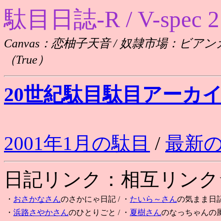
駄目日誌-R / V-spec 2
Canvas：恋柚子天音 / 奴隷市場：ビ
（True）
20世紀駄目駄目アーカ
2001年1月の駄目
/
最新
日記リンク：相互リンク☆
・
おさかなさん
のさかにゃ日記
/ ・
たいら～さん
の気まま日
・
浜路さやかさん
のひとりごと
/ ・
夏樹さん
のなっちゃんの