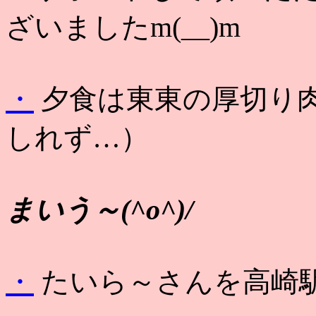
ざいましたm(__)m
・
夕食は東東の厚切り
しれず…）
まいう～(^o^)/
・
たいら～さんを高崎駅