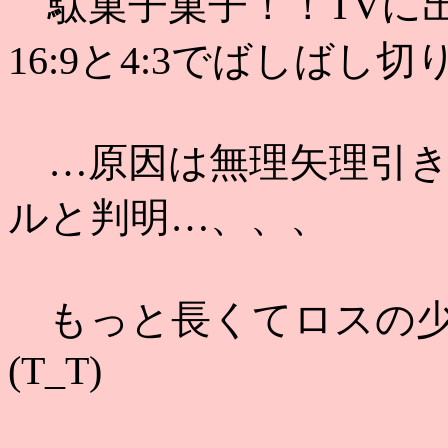
駄菓子菓子！！TVに
16:9と4:3でばしばし切
…原因は無理矢理引き延
ルと判明…、、、
もっと長くてロスの少
(T_T)