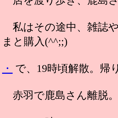
店を渡り歩き、鹿島さん
私はその途中、雑誌やら
まと購入(^^;;)
・
で、19時頃解散。帰
赤羽で鹿島さん離脱。