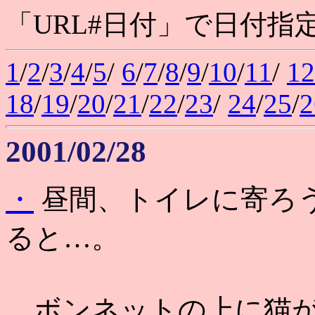
「URL#日付」で日付指
1
/
2
/
3
/
4
/
5
/
6
/
7
/
8
/
9
/
10
/
11
/
12
18
/
19
/
20
/
21
/
22
/
23
/
24
/
25
/
2
2001/02/28
・
昼間、トイレに寄ろ
ると…。
ボンネットの上に猫が