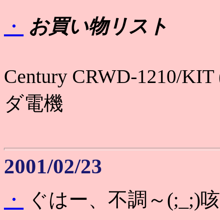
・
お買い物リスト
Century CRWD-1210/KI
ダ電機
2001/02/23
・
ぐはー、不調～(;_;