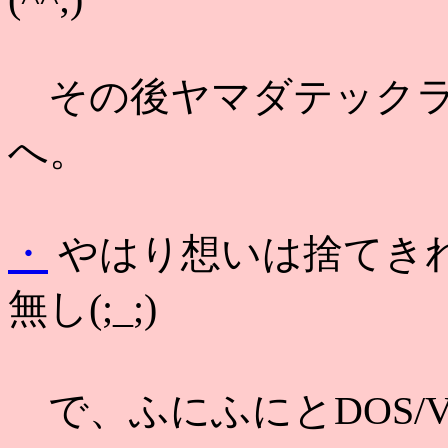
その後ヤマダテックラ
へ。
・
やはり想いは捨てき
無し(;_;)
で、ふにふにとDOS/