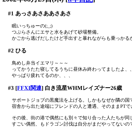
#1
あっさあさああさあさ
眠いっちゅーの(;_;)
つぶらさんにエサと水をあげて砂場整備。
かごから逃げだしたけど手出すと暴れながらも乗っかるから
#2
ひる
鳥めし弁当イエマリ～～～
ってかうたた寝してるうちに昼休み終わってましたよ、、、(-
やっぱり疲れてるのか、、、
#3
[
FFXI関連
] 白き流星WHMレイズナー26歳
サポートジョブの黒魔法を上げる。しかもなぜか隣の国
宿舎から出た途端にフレンドの人と遭遇、そのままPTで
その後、街の港で偶然にも別々で知り合った人たちが同じ目
すごい偶然、もドラゴン討伐は自分がまだやってないので参