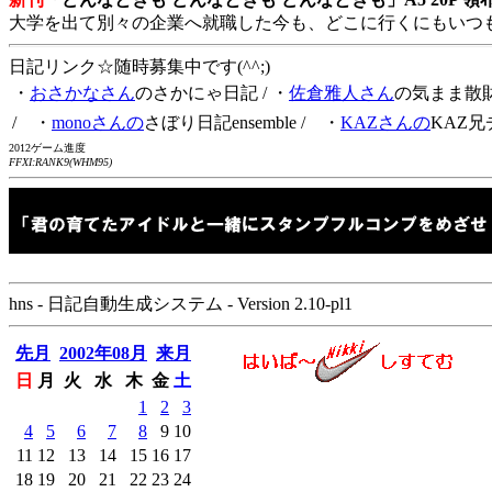
大学を出て別々の企業へ就職した今も、どこに行くにもいつ
日記リンク☆随時募集中です(^^;)
・
おさかなさん
のさかにゃ日記
/ ・
佐倉雅人さん
の気まま散
/ ・
monoさんの
さぼり日記ensemble
/ ・
KAZさんの
KAZ兄
2012ゲーム進度
FFXI:RANK9(WHM95)
hns - 日記自動生成システム - Version 2.10-pl1
先月
2002年08月
来月
日
月
火
水
木
金
土
1
2
3
4
5
6
7
8
9
10
11
12
13
14
15
16
17
18
19
20
21
22
23
24