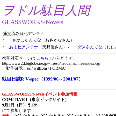
ヲドル駄目人間
GLASSWORKS/Novels
捕捉済み日記アンテナ
/ ・
さかにゃんてな
（おさかなさん）
/ ・
あまねアンテナ
（天野優さん）
/ ・
ダメあんてな
（じゅ
携帯対応ページは
こちら
↓からどうぞ。
http://www2d.biglobe.ne.jp/~irreso/neodame/hns/i/index.cgi
（動作確認：ez / willcom / FORMA)
駄目日誌R V-spec（1999/06～2001/07）
GLASSWORKS/Novelsイベント参加情報
COMITIA101（東京ビッグサイト）
9月2日（日）う12b
にて参加します！
新刊
「どんなときも どんなときも どんなときも」A5 20P 領布