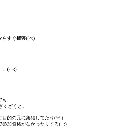
すぐ捕獲(^^;)
_-;)
でｗ
ざくざくと。
的の元に集結してたり(^^;)
加資格がなかったりする(;_;)