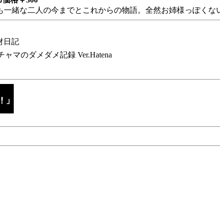
も一緒な二人の今までとこれからの物語。全然お姉様っぽくない
財日記
チャマのダメダメ記録 Ver.Hatena