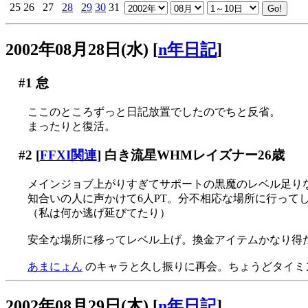
25
26
27
28
29
30
31
2002年08月28日(水)
[
n年日記
]
#1
怠
ここのところずっと日記放置でしたのでちと反省。
まったりと復活。
#2
[
FFXI関連
] 白き流星WHMレイズナー26歳
メインジョブ上がりすぎてサポートの黒魔のレベル足り
知合いの人に声かけて6人PT。分不相応な場所に行ってしま
（私は何か逃げ延びてたり）
安全な場所に移ってレベル上げ。換金アイテムかなり得
あまにょん
のキャラと久し振りに再会。ちょうどタイミング
2002年08月29日(木)
[
n年日記
]