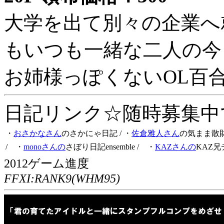
大学を出て別々の企業へ
もいつも一緒な二人の今
お姉様っぽくないOL百
日記リンク☆随時募集中です
・
おさかなさん
のさかにゃ日記
/ ・
佐倉雅人さん
の気まま散
/ ・
monoさんの
さぼり日記ensemble
/ ・
KAZさんの
KAZ兄
2012ゲーム進度
FFXI:RANK9(WHM95)