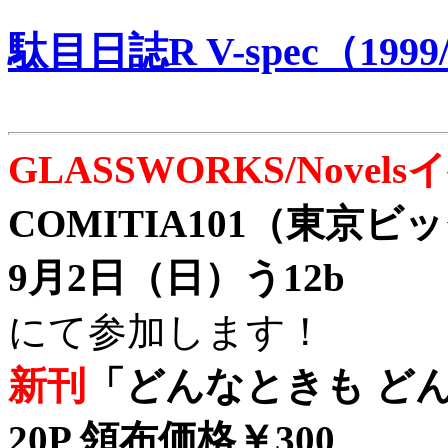
駄目日誌R V-spec（1999/
GLASSWORKS/Nove
COMITIA101（東京
9月2日（日）う12b
にて参加します！
新刊
「どんなときも どん
20P 領布価格￥300