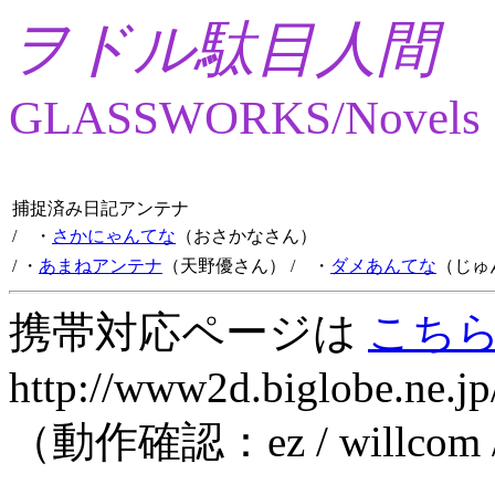
ヲドル駄目人間
GLASSWORKS/Novels
捕捉済み日記アンテナ
/ ・
さかにゃんてな
（おさかなさん）
/ ・
あまねアンテナ
（天野優さん）
/ ・
ダメあんてな
（じゅ
携帯対応ページは
こち
http://www2d.biglobe.ne.jp
（動作確認：ez / willcom 