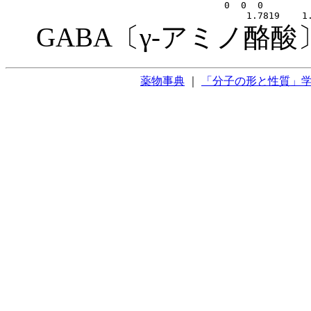
GABA〔γ-アミノ酪酸
薬物事典
｜
「分子の形と性質」