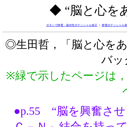
◆ “脳と心をあ
ボタンで静電・疎水性ポテンシャル表示
｜
静電ポテンシャル
◎生田哲，「脳と心を
バック
※緑で示したページは
●p.55 “脳を興奮
Ｃ－Ｎ」結合を持っ