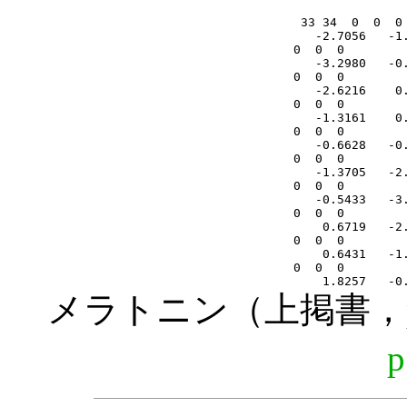
メラトニン（上掲書，p.
p