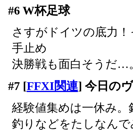
#6
W杯足球
さすがドイツの底力！
手止め
決勝戦も面白そうだ…
#7
[
FFXI関連
] 今日の
経験値集めは一休み。
釣りなどをたしなんでみ