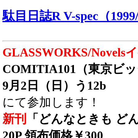
駄目日誌R V-spec（1999/
GLASSWORKS/Nove
COMITIA101（東京
9月2日（日）う12b
にて参加します！
新刊
「どんなときも どん
20P 領布価格￥300