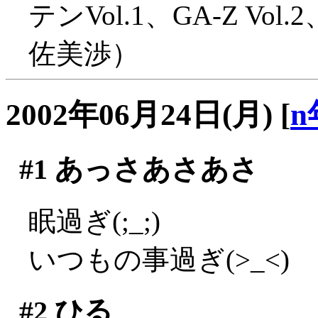
テンVol.1、GA-Z 
佐美渉）
2002年06月24日(月)
[
n
#1
あっさあさあさ
眠過ぎ(;_;)
いつもの事過ぎ(>_<)
#2
ひる