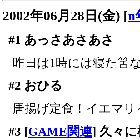
2002年06月28日(金)
[
n
#1
あっさあさあさ
昨日は1時には寝た筈なの
#2
おひる
唐揚げ定食！イエマリ～(^
#3
[
GAME関連
] 久々