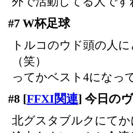
外で活動してる人です
#7
W杯足球
トルコのウド頭の人に
（笑）
ってかベスト4になっ
#8
[
FFXI関連
] 今日の
北グスタブルクにてか