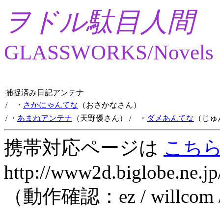
ヲドル駄目人間
GLASSWORKS/Novels
捕捉済み日記アンテナ
/ ・
さかにゃんてな
（おさかなさん）
/ ・
あまねアンテナ
（天野優さん）
/ ・
ダメあんてな
（じゅ
携帯対応ページは
こち
http://www2d.biglobe.ne.jp
（動作確認：ez / willcom 