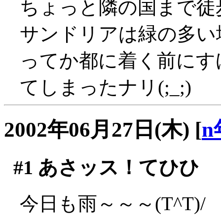
ちょっと隣の国まで徒
サンドリアは緑の多い
ってか都に着く前にす
てしまったナリ(;_;)
2002年06月27日(木)
[
n
#1
あさッス！てひひ
今日も雨～～～(T^T)/