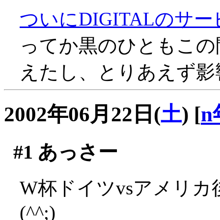
ついにDIGITALのサ
ってか黒のひともこの間D
えたし、とりあえず影響
2002年06月22日(
土
)
[
n
#1
あっさー
W杯ドイツvsアメリ
(^^;)