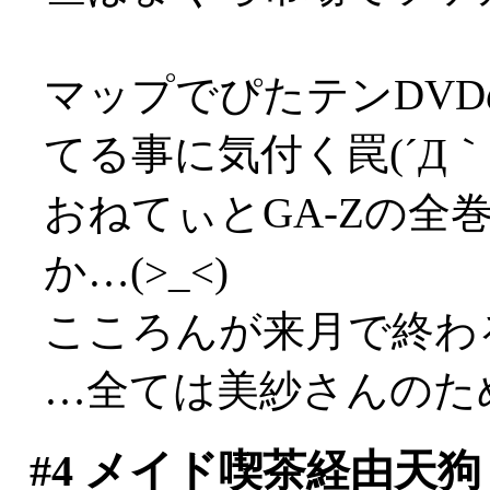
マップでぴたテンDV
てる事に気付く罠(´Д｀;
おねてぃとGA-Zの全
か…(>_<)
こころんが来月で終わ
…全ては美紗さんのた
#4
メイド喫茶経由天狗