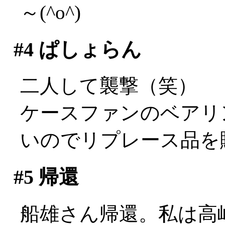
～(^o^)
#4
ぱしょらん
二人して襲撃（笑）
ケースファンのベアリ
いのでリプレース品を
#5
帰還
船雄さん帰還。私は高