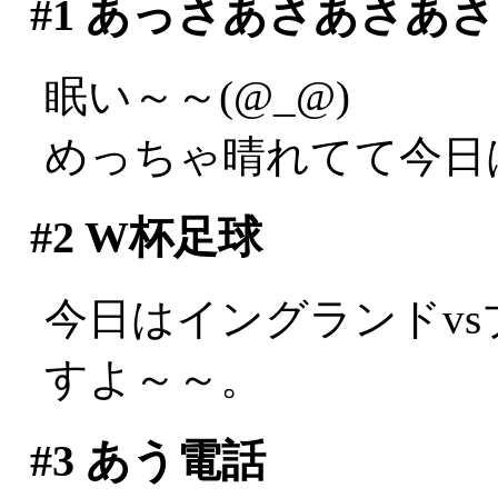
#1
あっさあさあさあさ
眠い～～(@_@)
めっちゃ晴れてて今日
#2
W杯足球
今日はイングランドv
すよ～～。
#3
あう電話