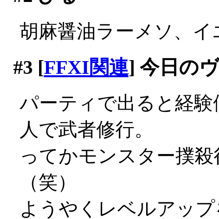
胡麻醤油ラーメソ、イエマ
#3
[
FFXI関連
] 今日の
パーティで出ると経験
人で武者修行。
ってかモンスター撲殺
（笑）
ようやくレベルアップ