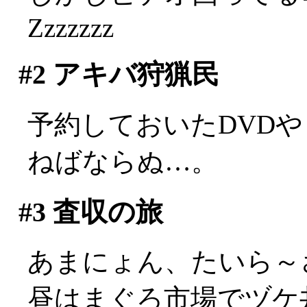
Zzzzzzz
#2
アキバ狩猟民
予約しておいたDVD
ねばならぬ…。
#3
査収の旅
あまにょん、たいら～
昼はまぐろ市場でヅケ丼。