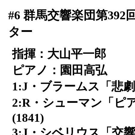
#6
群馬交響楽団第392
ター
指揮：大山平一郎
ピアノ：園田高弘
1:J・ブラームス「悲劇
2:R・シューマン「ピア
(1841)
3:J・シベリウス「交響曲第