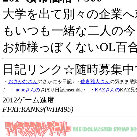
大学を出て別々の企業へ
もいつも一緒な二人の今
お姉様っぽくないOL百
日記リンク☆随時募集中です
・
おさかなさん
のさかにゃ日記
/ ・
佐倉雅人さん
の気まま散
/ ・
monoさんの
さぼり日記ensemble
/ ・
KAZさんの
KAZ兄
2012ゲーム進度
FFXI:RANK9(WHM95)