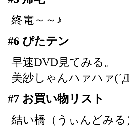
終電～～♪
#6
ぴたテン
早速DVD見てみる。
美紗しゃんハァハァ(´Д
#7
お買い物リスト
結い橋（うぃんどみる）