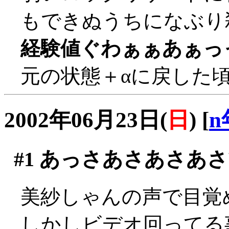
もできぬうちになぶり殺し
経験値ぐわぁぁあぁっ
元の状態＋αに戻した
2002年06月23日(
日
)
[
n
#1
あっさあさあさあさ
美紗しゃんの声で目覚
しかしビデオ回ってる