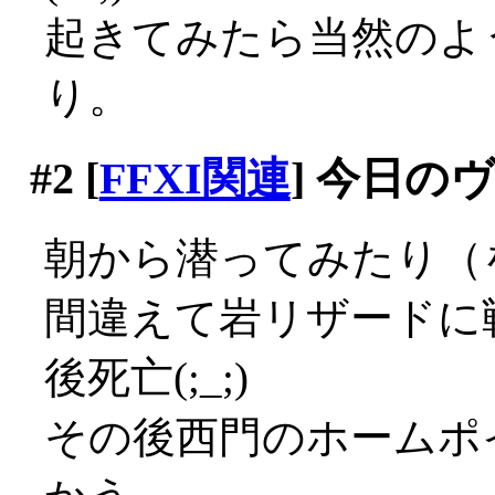
起きてみたら当然のよ
り。
#2
[
FFXI関連
] 今日の
朝から潜ってみたり（
間違えて岩リザードに
後死亡(;_;)
その後西門のホームポ