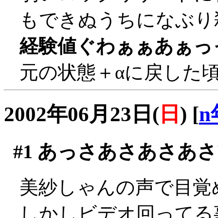
もできぬうちになぶり殺し
経験値ぐわぁぁあぁっ
元の状態＋αに戻した
2002年06月23日(
日
)
[
n
#1
あっさあさあさあさ
美紗しゃんの声で目覚
しかしビデオ回ってる