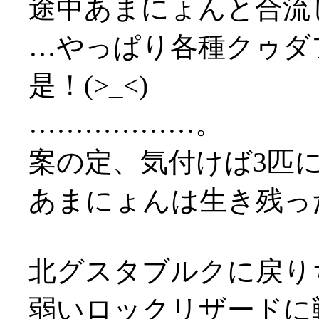
途中あまにょんと合流
…やっぱり各種クゥダ
是！(>_<)
………………。
案の定、気付けば3匹に囲
あまにょんは生き残っ
北グスタブルクに戻り
弱いロックリザードに