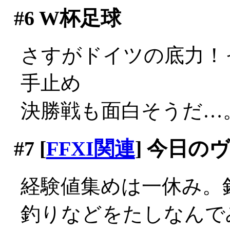
#6
W杯足球
さすがドイツの底力！
手止め
決勝戦も面白そうだ…
#7
[
FFXI関連
] 今日の
経験値集めは一休み。
釣りなどをたしなんでみ