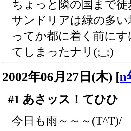
ちょっと隣の国まで徒
サンドリアは緑の多い
ってか都に着く前にす
てしまったナリ(;_;)
2002年06月27日(木)
[
n
#1
あさッス！てひひ
今日も雨～～～(T^T)/