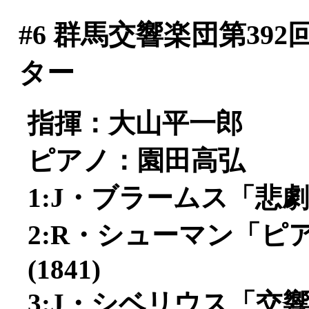
#6
群馬交響楽団第392
ター
指揮：大山平一郎
ピアノ：園田高弘
1:J・ブラームス「悲劇
2:R・シューマン「ピア
(1841)
3:J・シベリウス「交響曲第