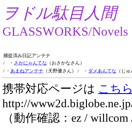
ヲドル駄目人間
GLASSWORKS/Novels
捕捉済み日記アンテナ
/ ・
さかにゃんてな
（おさかなさん）
/ ・
あまねアンテナ
（天野優さん）
/ ・
ダメあんてな
（じゅ
携帯対応ページは
こち
http://www2d.biglobe.ne.jp
（動作確認：ez / willcom 