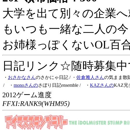
大学を出て別々の企業へ
もいつも一緒な二人の今
お姉様っぽくないOL百
日記リンク☆随時募集中です
・
おさかなさん
のさかにゃ日記
/ ・
佐倉雅人さん
の気まま散
/ ・
monoさんの
さぼり日記ensemble
/ ・
KAZさんの
KAZ兄
2012ゲーム進度
FFXI:RANK9(WHM95)