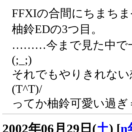
FFXIの合間にちまち
柚鈴EDの3つ目。
………今まで見た中で
(;_;)
それでもやりきれない
(T^T)/
ってか柚鈴可愛い過ぎ
2002年06月29日(
土
)
[
n