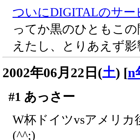
ついにDIGITALのサ
ってか黒のひともこの間D
えたし、とりあえず影響
2002年06月22日(
土
)
[
n
#1
あっさー
W杯ドイツvsアメリ
(^^;)