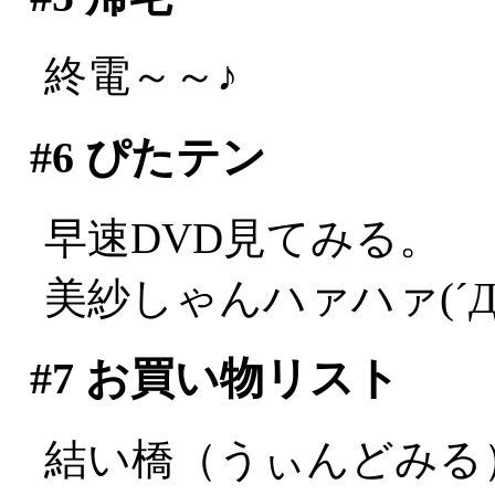
終電～～♪
#6
ぴたテン
早速DVD見てみる。
美紗しゃんハァハァ(´Д
#7
お買い物リスト
結い橋（うぃんどみる）