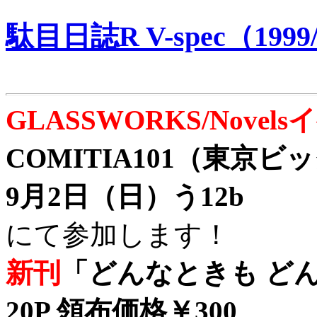
駄目日誌R V-spec（1999/
GLASSWORKS/Nove
COMITIA101（東京
9月2日（日）う12b
にて参加します！
新刊
「どんなときも どん
20P 領布価格￥300