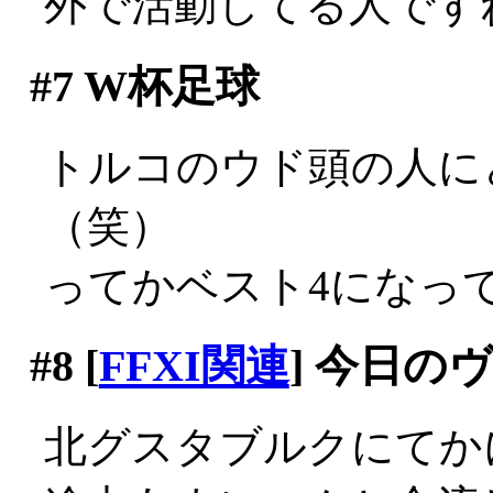
外で活動してる人です
#7
W杯足球
トルコのウド頭の人に
（笑）
ってかベスト4になっ
#8
[
FFXI関連
] 今日の
北グスタブルクにてか