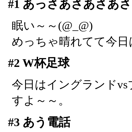
#1
あっさあさあさあさ
眠い～～(@_@)
めっちゃ晴れてて今日
#2
W杯足球
今日はイングランドv
すよ～～。
#3
あう電話