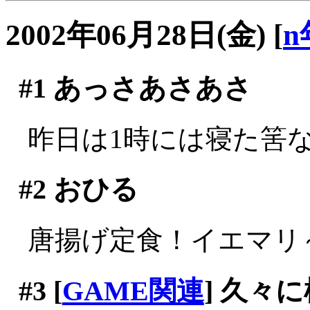
2002年06月28日(金)
[
n
#1
あっさあさあさ
昨日は1時には寝た筈なの
#2
おひる
唐揚げ定食！イエマリ～(^
#3
[
GAME関連
] 久々