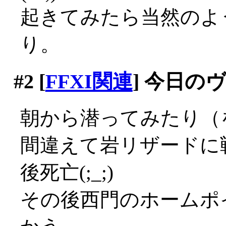
起きてみたら当然のよ
り。
#2
[
FFXI関連
] 今日の
朝から潜ってみたり（
間違えて岩リザードに
後死亡(;_;)
その後西門のホームポ