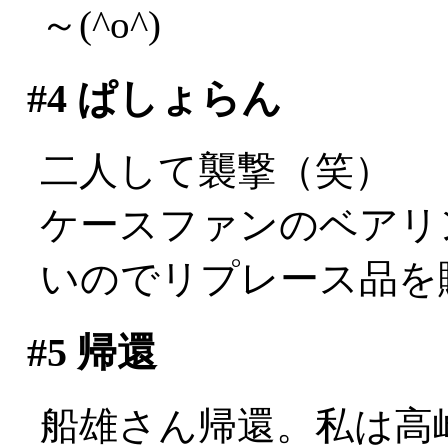
～(^o^)
#4
ぱしょらん
二人して襲撃（笑）
ケースファンのベアリ
いのでリプレース品を
#5
帰還
船雄さん帰還。私は高