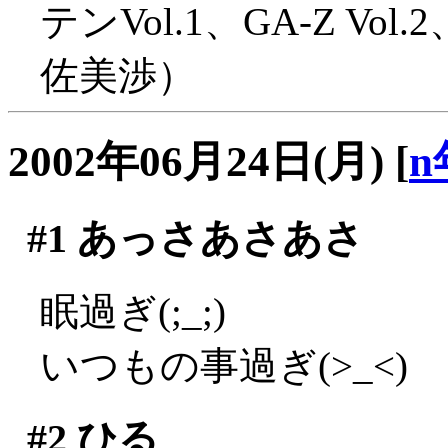
テンVol.1、GA-Z 
佐美渉）
2002年06月24日(月)
[
n
#1
あっさあさあさ
眠過ぎ(;_;)
いつもの事過ぎ(>_<)
#2
ひる