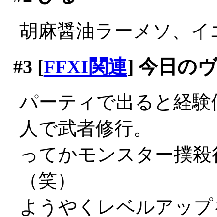
胡麻醤油ラーメソ、イエマ
#3
[
FFXI関連
] 今日の
パーティで出ると経験
人で武者修行。
ってかモンスター撲殺
（笑）
ようやくレベルアップ