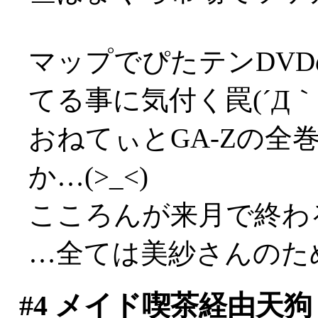
マップでぴたテンDV
てる事に気付く罠(´Д｀;
おねてぃとGA-Zの全
か…(>_<)
こころんが来月で終わ
…全ては美紗さんのた
#4
メイド喫茶経由天狗