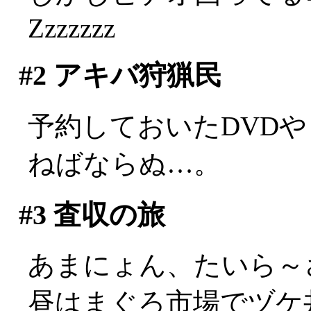
Zzzzzzz
#2
アキバ狩猟民
予約しておいたDVD
ねばならぬ…。
#3
査収の旅
あまにょん、たいら～
昼はまぐろ市場でヅケ丼。