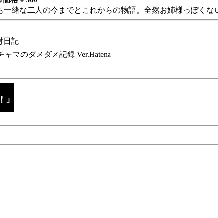
も一緒な二人の今までとこれからの物語。全然お姉様っぽくない
財日記
チャマのダメダメ記録 Ver.Hatena