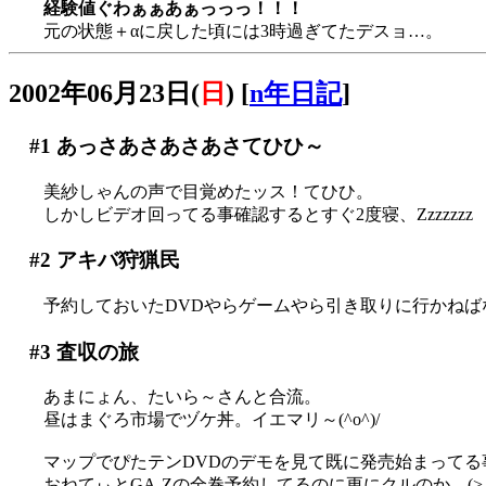
経験値ぐわぁぁあぁっっっ！！！
元の状態＋αに戻した頃には3時過ぎてたデスョ…。
2002年06月23日(
日
)
[
n年日記
]
#1
あっさあさあさあさてひひ～
美紗しゃんの声で目覚めたッス！てひひ。
しかしビデオ回ってる事確認するとすぐ2度寝、Zzzzzzz
#2
アキバ狩猟民
予約しておいたDVDやらゲームやら引き取りに行かねば
#3
査収の旅
あまにょん、たいら～さんと合流。
昼はまぐろ市場でヅケ丼。イエマリ～(^o^)/
マップでぴたテンDVDのデモを見て既に発売始まってる事に
おねてぃとGA-Zの全巻予約してるのに更にクルのか…(>_