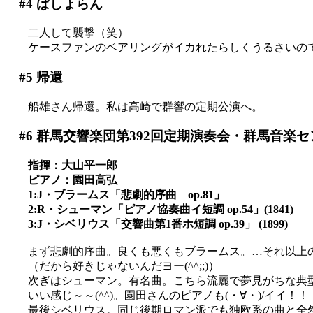
#4
ぱしょらん
二人して襲撃（笑）
ケースファンのベアリングがイカれたらしくうるさいの
#5
帰還
船雄さん帰還。私は高崎で群響の定期公演へ。
#6
群馬交響楽団第392回定期演奏会・群馬音楽セ
指揮：大山平一郎
ピアノ：園田高弘
1:J・ブラームス「悲劇的序曲 op.81」
2:R・シューマン「ピアノ協奏曲イ短調 op.54」(1841)
3:J・シベリウス「交響曲第1番ホ短調 op.39」 (1899)
まず悲劇的序曲。良くも悪くもブラームス。…それ以上の感
（だから好きじゃないんだヨー(^^;;)）
次ぎはシューマン。有名曲。こちら流麗で夢見がちな典
いい感じ～～(^^)。園田さんのピアノも(・∀・)/イイ！！
最後シベリウス。同じ後期ロマン派でも独欧系の曲と全