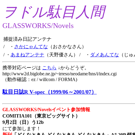
ヲドル駄目人間
GLASSWORKS/Novels
捕捉済み日記アンテナ
/ ・
さかにゃんてな
（おさかなさん）
/ ・
あまねアンテナ
（天野優さん）
/ ・
ダメあんてな
（じゅ
携帯対応ページは
こちら
↓からどうぞ。
http://www2d.biglobe.ne.jp/~irreso/neodame/hns/i/index.cgi
（動作確認：ez / willcom / FORMA)
駄目日誌R V-spec（1999/06～2001/07）
GLASSWORKS/Novelsイベント参加情報
COMITIA101（東京ビッグサイト）
9月2日（日）う12b
にて参加します！
新刊
「どんなときも どんなときも どんなときも」A5 20P 領布