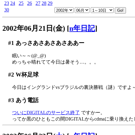
23
24
25
26
27
28
29
30
2002年06月21日(金)
[
n年日記
]
#1
あっさあさあさあさああー
眠い～～(@_@)
めっちゃ晴れてて今日は暑そう…。。。
#2
W杯足球
今日はイングランドvsブラジルの裏決勝戦（謎）ですよ
#3
あう電話
ついにDIGITALのサービス終了
ですかー。
ってか黒のひともこの間DIGITALからcdmaに乗り換えた