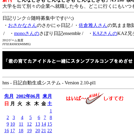
大学を出て別々の企業へ就職した今も、どこに行くにもいつ
日記リンク☆随時募集中です(^^;)
・
おさかなさん
のさかにゃ日記
/ ・
佐倉雅人さん
の気まま散
/ ・
monoさんの
さぼり日記ensemble
/ ・
KAZさんの
KAZ兄
2012ゲーム進度
FFXI:RANK9(WHM95)
hns - 日記自動生成システム - Version 2.10-pl1
先月
2002年06月
来月
日
月
火
水
木
金
土
1
2
3
4
5
6
7
8
9
10
11
12
13
14
15
16
17
18
19
20
21
22