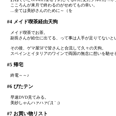
こころんが来月で終わるのがせめてもの幸い。
…全ては美紗さんのために～（を
#4
メイド喫茶経由天狗
メイド喫茶でお茶。
副長さんが給仕に出てる、って事は人手が足りてないと
その後、ゲマ屋5Fで皆さんと合流して久々の天狗。
スペインとイタリアのワインで両国の無念に想いを馳せ
#5
帰宅
終電～～♪
#6
ぴたテン
早速DVD見てみる。
美紗しゃんハァハァ(´Д｀;)
#7
お買い物リスト