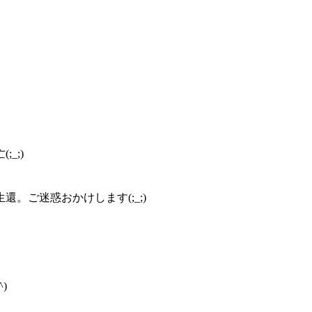
_;)
。
。ご迷惑おかけします(;_;)
)