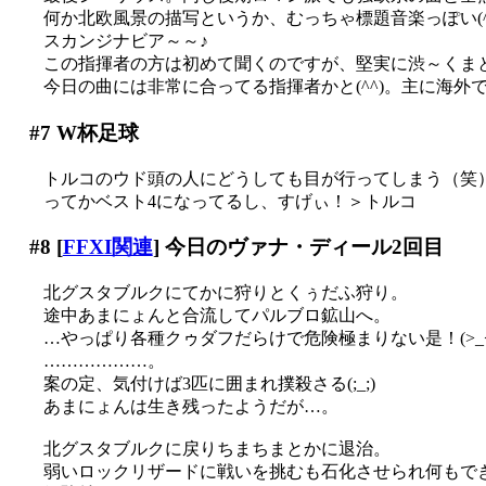
何か北欧風景の描写というか、むっちゃ標題音楽っぽい(^^
スカンジナビア～～♪
この指揮者の方は初めて聞くのですが、堅実に渋～くま
今日の曲には非常に合ってる指揮者かと(^^)。主に海外
#7
W杯足球
トルコのウド頭の人にどうしても目が行ってしまう（笑
ってかベスト4になってるし、すげぃ！＞トルコ
#8
[
FFXI関連
] 今日のヴァナ・ディール2回目
北グスタブルクにてかに狩りとくぅだふ狩り。
途中あまにょんと合流してパルブロ鉱山へ。
…やっぱり各種クゥダフだらけで危険極まりない是！(>_<
………………。
案の定、気付けば3匹に囲まれ撲殺さる(;_;)
あまにょんは生き残ったようだが…。
北グスタブルクに戻りちまちまとかに退治。
弱いロックリザードに戦いを挑むも石化させられ何もできぬ