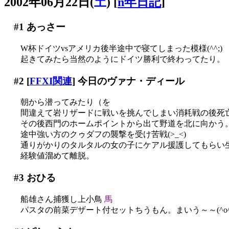
2002年06月22日(
土
)
[
n年日記
]
#1
あっさー
W杯ドイツvsアメリカ後半途中で寝てしまった模様(^^;)
起きてみたら当然のようにドイツ勝利で終わってたり。
#2
[
FFXI関連
] 今日のヴァナ・ディール
朝から潜ってみたり（を
間違えて岩リザードに戦いを挑んでしまい消耗戦の後死亡(;
その後西門のホームポイントから出て野道を北に向かう
途中強い方のクゥダフの襲撃を受け苦戦(>_<)
通りがかりのタルタルの女の子にケアル援護してもらい生還
経験値溜めて離脱。
#3
おひる
船雄さん捕獲し上小鳥
馬
パスタの前菜デザート付セットちうもん。まいう～～(^o^