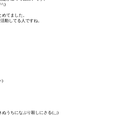
;)
とめてました。
で活動してる人ですね。
）
)
うちになぶり殺しにさる(;_;)