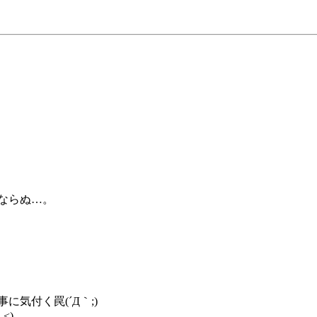
ならぬ…。
気付く罠(´Д｀;)
<)