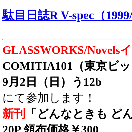
駄目日誌R V-spec（1999/
GLASSWORKS/Nove
COMITIA101（東京
9月2日（日）う12b
にて参加します！
新刊
「どんなときも どん
20P 領布価格￥300