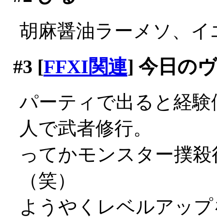
胡麻醤油ラーメソ、イエマ
#3
[
FFXI関連
] 今日の
パーティで出ると経験
人で武者修行。
ってかモンスター撲殺
（笑）
ようやくレベルアップ