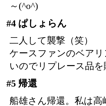
～(^o^)
#4
ぱしょらん
二人して襲撃（笑）
ケースファンのベアリ
いのでリプレース品を
#5
帰還
船雄さん帰還。私は高