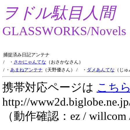
ヲドル駄目人間
GLASSWORKS/Novels
捕捉済み日記アンテナ
/ ・
さかにゃんてな
（おさかなさん）
/ ・
あまねアンテナ
（天野優さん）
/ ・
ダメあんてな
（じゅ
携帯対応ページは
こち
http://www2d.biglobe.ne.jp
（動作確認：ez / willcom 