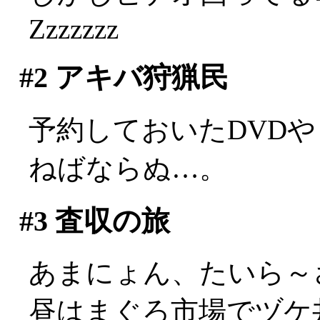
Zzzzzzz
#2
アキバ狩猟民
予約しておいたDVD
ねばならぬ…。
#3
査収の旅
あまにょん、たいら～
昼はまぐろ市場でヅケ丼。