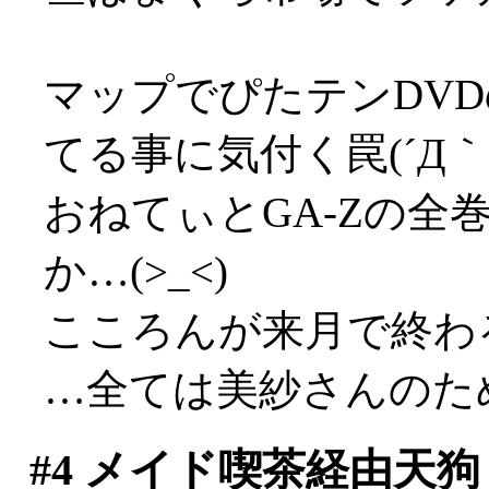
マップでぴたテンDV
てる事に気付く罠(´Д｀;
おねてぃとGA-Zの全
か…(>_<)
こころんが来月で終わ
…全ては美紗さんのた
#4
メイド喫茶経由天狗