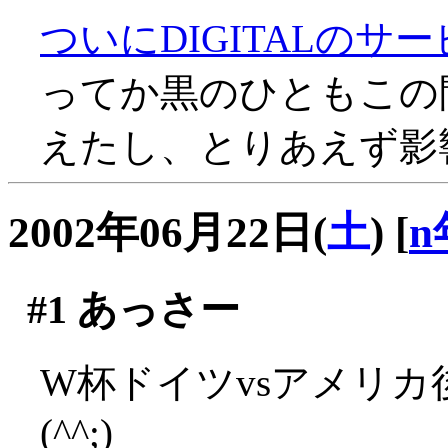
ついにDIGITALのサ
ってか黒のひともこの間D
えたし、とりあえず影響
2002年06月22日(
土
)
[
n
#1
あっさー
W杯ドイツvsアメリ
(^^;)