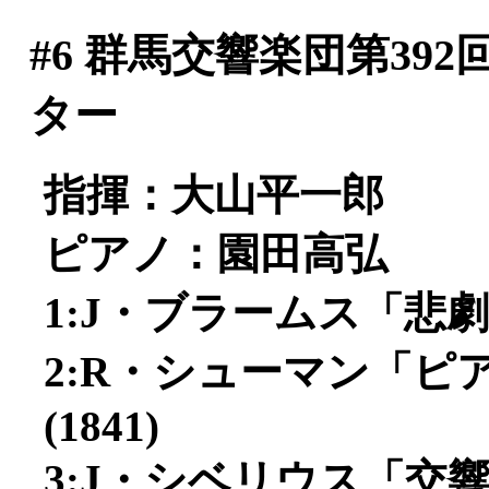
#6
群馬交響楽団第392
ター
指揮：大山平一郎
ピアノ：園田高弘
1:J・ブラームス「悲劇
2:R・シューマン「ピア
(1841)
3:J・シベリウス「交響曲第