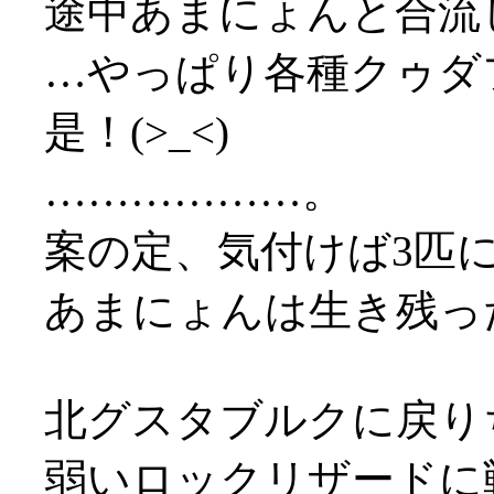
途中あまにょんと合流
…やっぱり各種クゥダ
是！(>_<)
………………。
案の定、気付けば3匹に囲
あまにょんは生き残っ
北グスタブルクに戻り
弱いロックリザードに