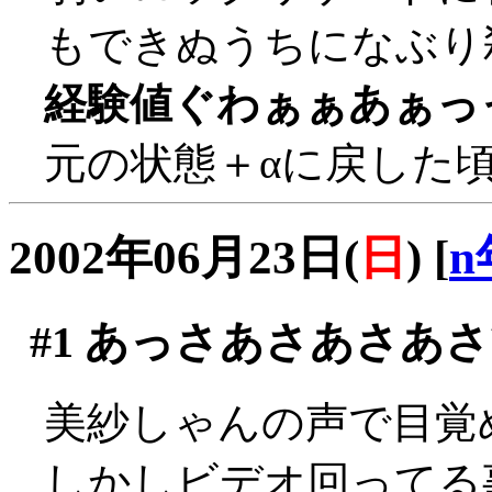
もできぬうちになぶり殺し
経験値ぐわぁぁあぁっ
元の状態＋αに戻した
2002年06月23日(
日
)
[
n
#1
あっさあさあさあさ
美紗しゃんの声で目覚
しかしビデオ回ってる