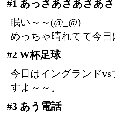
#1
あっさあさあさあさ
眠い～～(@_@)
めっちゃ晴れてて今日
#2
W杯足球
今日はイングランドv
すよ～～。
#3
あう電話