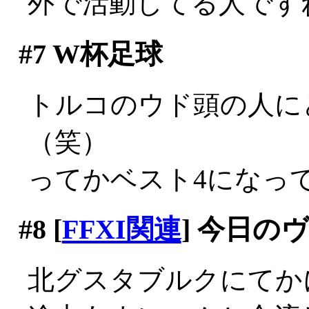
外で活動してる人です
#7
W杯足球
トルコのウド頭の人に
（笑）
ってかベスト4になっ
#8
[
FFXI関連
] 今日の
北グスタブルクにてか