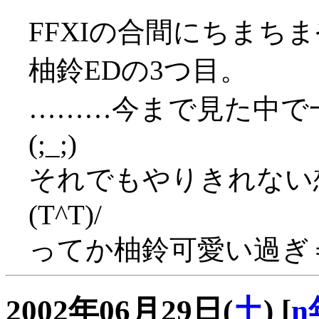
FFXIの合間にちまち
柚鈴EDの3つ目。
………今まで見た中で
(;_;)
それでもやりきれない
(T^T)/
ってか柚鈴可愛い過ぎ
2002年06月29日(
土
)
[
n