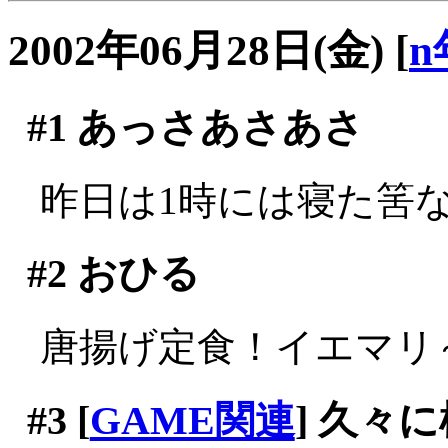
2002年06月28日(金)
[
n
#1
あっさあさあさ
昨日は1時には寝た筈なの
#2
おひる
唐揚げ定食！イエマリ～(^
#3
[
GAME関連
] 久々