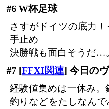
#6
W杯足球
さすがドイツの底力！
手止め
決勝戦も面白そうだ…
#7
[
FFXI関連
] 今日の
経験値集めは一休み。
釣りなどをたしなんでみ