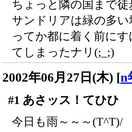
ちょっと隣の国まで徒
サンドリアは緑の多い
ってか都に着く前にす
てしまったナリ(;_;)
2002年06月27日(木)
[
n
#1
あさッス！てひひ
今日も雨～～～(T^T)/