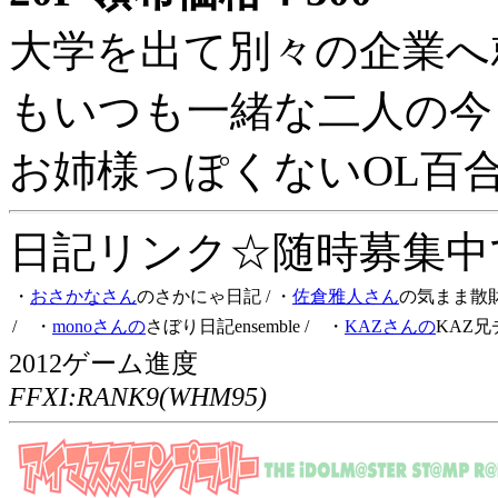
大学を出て別々の企業へ
もいつも一緒な二人の今
お姉様っぽくないOL百
日記リンク☆随時募集中です
・
おさかなさん
のさかにゃ日記
/ ・
佐倉雅人さん
の気まま散
/ ・
monoさんの
さぼり日記ensemble
/ ・
KAZさんの
KAZ兄
2012ゲーム進度
FFXI:RANK9(WHM95)