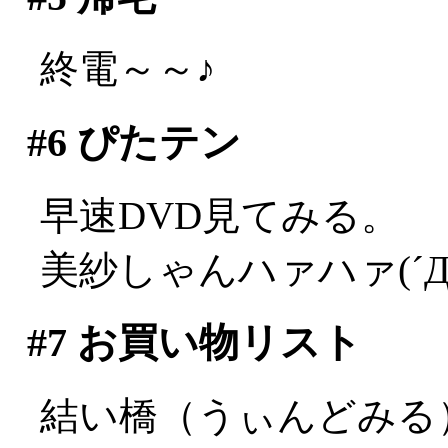
終電～～♪
#6
ぴたテン
早速DVD見てみる。
美紗しゃんハァハァ(´Д
#7
お買い物リスト
結い橋（うぃんどみる）