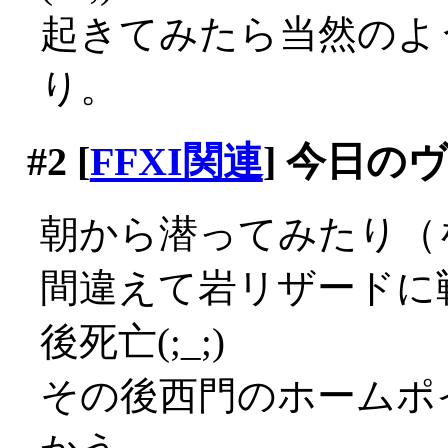
起きてみたら当然のよ
り。
#2
[
FFXI関連
] 今日の
朝から潜ってみたり（
間違えて岩リザードに
後死亡(;_;)
その後西門のホームポ