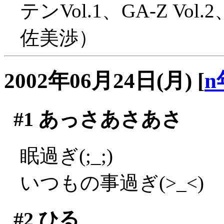
テンVol.1、GA-Z 
佐美渉）
2002年06月24日(月)
[
n
#1
あっさあさあさ
眠過ぎ(;_;)
いつもの事過ぎ(>_<)
#2
ひる