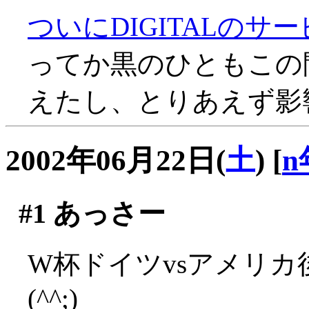
ついにDIGITALのサ
ってか黒のひともこの間D
えたし、とりあえず影響
2002年06月22日(
土
)
[
n
#1
あっさー
W杯ドイツvsアメリ
(^^;)