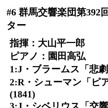
#6
群馬交響楽団第392
ター
指揮：大山平一郎
ピアノ：園田高弘
1:J・ブラームス「悲劇
2:R・シューマン「ピア
(1841)
3:J・シベリウス「交響曲第