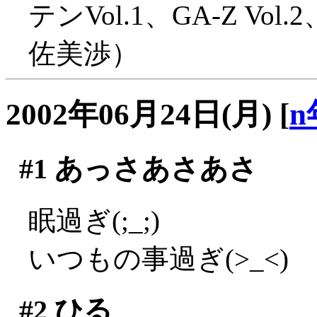
テンVol.1、GA-Z 
佐美渉）
2002年06月24日(月)
[
n
#1
あっさあさあさ
眠過ぎ(;_;)
いつもの事過ぎ(>_<)
#2
ひる