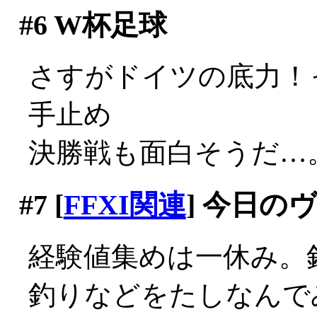
#6
W杯足球
さすがドイツの底力！
手止め
決勝戦も面白そうだ…
#7
[
FFXI関連
] 今日の
経験値集めは一休み。
釣りなどをたしなんでみ