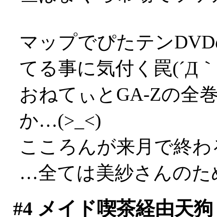
マップでぴたテンDV
てる事に気付く罠(´Д｀;
おねてぃとGA-Zの全
か…(>_<)
こころんが来月で終わ
…全ては美紗さんのた
#4
メイド喫茶経由天狗