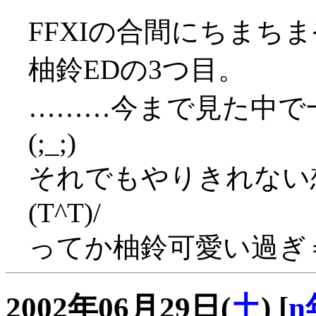
FFXIの合間にちまち
柚鈴EDの3つ目。
………今まで見た中で
(;_;)
それでもやりきれない
(T^T)/
ってか柚鈴可愛い過ぎ
2002年06月29日(
土
)
[
n