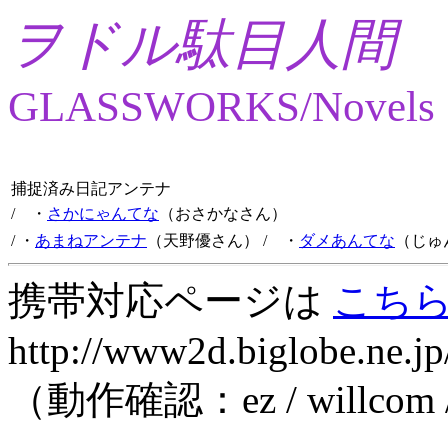
ヲドル駄目人間
GLASSWORKS/Novels
捕捉済み日記アンテナ
/ ・
さかにゃんてな
（おさかなさん）
/ ・
あまねアンテナ
（天野優さん）
/ ・
ダメあんてな
（じゅ
携帯対応ページは
こち
http://www2d.biglobe.ne.jp
（動作確認：ez / willcom 