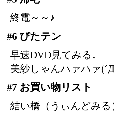
終電～～♪
#6
ぴたテン
早速DVD見てみる。
美紗しゃんハァハァ(´Д
#7
お買い物リスト
結い橋（うぃんどみる）