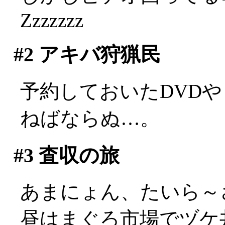
Zzzzzzz
#2
アキバ狩猟民
予約しておいたDVD
ねばならぬ…。
#3
査収の旅
あまにょん、たいら～
昼はまぐろ市場でヅケ丼。