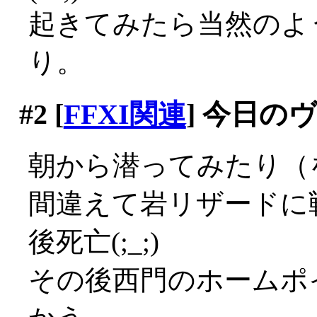
起きてみたら当然のよ
り。
#2
[
FFXI関連
] 今日の
朝から潜ってみたり（
間違えて岩リザードに
後死亡(;_;)
その後西門のホームポ