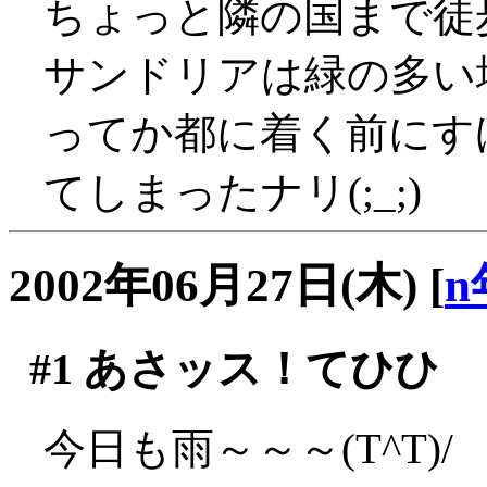
ちょっと隣の国まで徒
サンドリアは緑の多い
ってか都に着く前にす
てしまったナリ(;_;)
2002年06月27日(木)
[
n
#1
あさッス！てひひ
今日も雨～～～(T^T)/