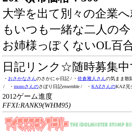
大学を出て別々の企業へ
もいつも一緒な二人の今
お姉様っぽくないOL百
日記リンク☆随時募集中です
・
おさかなさん
のさかにゃ日記
/ ・
佐倉雅人さん
の気まま散
/ ・
monoさんの
さぼり日記ensemble
/ ・
KAZさんの
KAZ兄
2012ゲーム進度
FFXI:RANK9(WHM95)