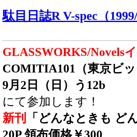
駄目日誌R V-spec（1999/
GLASSWORKS/Nove
COMITIA101（東京
9月2日（日）う12b
にて参加します！
新刊
「どんなときも どん
20P 領布価格￥300