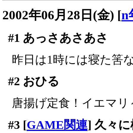
2002年06月28日(金)
[
n
#1
あっさあさあさ
昨日は1時には寝た筈なの
#2
おひる
唐揚げ定食！イエマリ～(^
#3
[
GAME関連
] 久々