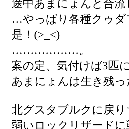
途中あまにょんと合流
…やっぱり各種クゥダ
是！(>_<)
………………。
案の定、気付けば3匹に囲
あまにょんは生き残っ
北グスタブルクに戻り
弱いロックリザードに