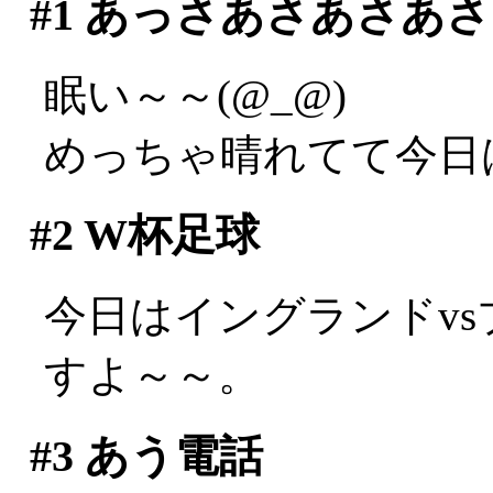
#1
あっさあさあさあさ
眠い～～(@_@)
めっちゃ晴れてて今日
#2
W杯足球
今日はイングランドv
すよ～～。
#3
あう電話