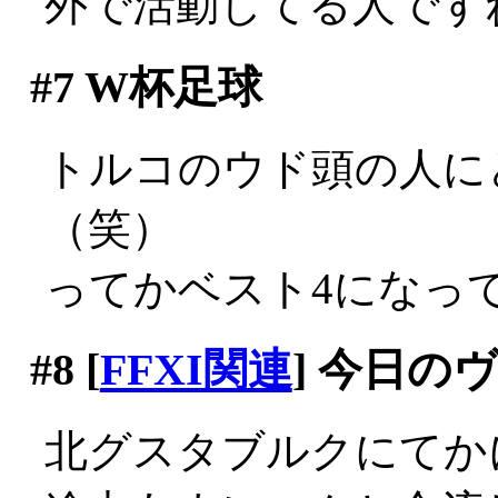
外で活動してる人です
#7
W杯足球
トルコのウド頭の人に
（笑）
ってかベスト4になっ
#8
[
FFXI関連
] 今日の
北グスタブルクにてか