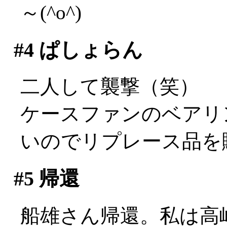
～(^o^)
#4
ぱしょらん
二人して襲撃（笑）
ケースファンのベアリ
いのでリプレース品を
#5
帰還
船雄さん帰還。私は高