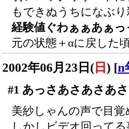
もできぬうちになぶり殺し
経験値ぐわぁぁあぁっ
元の状態＋αに戻した
2002年06月23日(
日
)
[
n
#1
あっさあさあさあさ
美紗しゃんの声で目覚
しかしビデオ回ってる