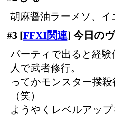
胡麻醤油ラーメソ、イエマ
#3
[
FFXI関連
] 今日の
パーティで出ると経験
人で武者修行。
ってかモンスター撲殺
（笑）
ようやくレベルアップ