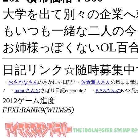
大学を出て別々の企業へ
もいつも一緒な二人の今
お姉様っぽくないOL百
日記リンク☆随時募集中です
・
おさかなさん
のさかにゃ日記
/ ・
佐倉雅人さん
の気まま散
/ ・
monoさんの
さぼり日記ensemble
/ ・
KAZさんの
KAZ兄
2012ゲーム進度
FFXI:RANK9(WHM95)