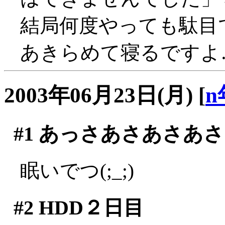
結局何度やっても駄目で
あきらめて寝るですよ
2003年06月23日(月)
[
n
#1
あっさあさあさあさ
眠いでつ(;_;)
#2
HDD２日目