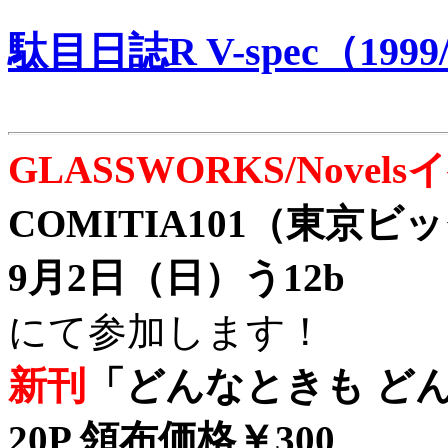
駄目日誌R V-spec（1999/
GLASSWORKS/Nove
COMITIA101（東京
9月2日（日）う12b
にて参加します！
新刊
「どんなときも どん
20P 領布価格￥300