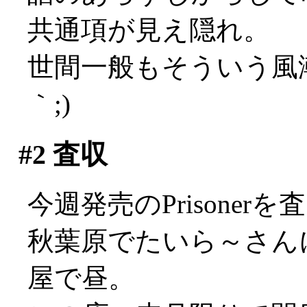
共通項が見え隠れ。
世間一般もそういう風潮
｀;)
#2
査収
今週発売のPrisone
秋葉原でたいら～さん
屋で昼。