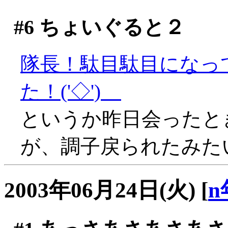
#6
ちょいぐると２
隊長！駄目駄目になっ
た！('◇')ゞ
というか昨日会ったと
が、調子戻られたみたいで
2003年06月24日(火)
[
n