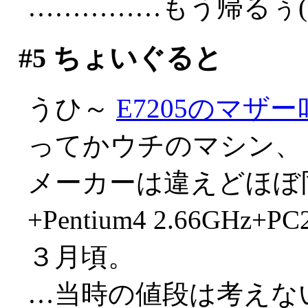
……………もう帰るぅ(;д
#5
ちょいぐると
うひ～
E7205のマザ
ってかウチのマシン、
メーカーは違えどほぼ同
+Pentium4 2.66GHz
３月頃。
…当時の値段は考えない