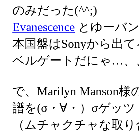
のみだった(^^;)
Evanescence
とゆーバンド
本国盤はSonyから出
ベルゲートだにゃ…、、
で、Marilyn Man
譜を(σ・∀・）σゲッツ
（ムチャクチャな取り