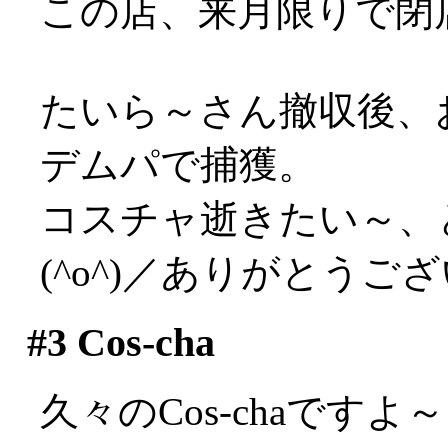
この店、来月限りで閉
たいら～さん撤収後、
デムパで捕獲。
コスチャ逝きたい～、
(^o^)／ありがとうご
#3
Cos-cha
久々のCos-chaで