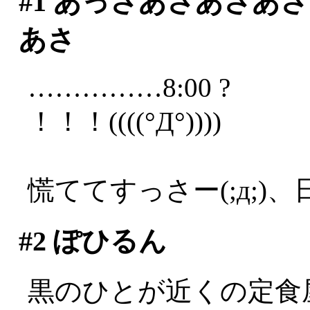
#1
あっさあさあさあさ
あさ
……………8:00 ?
！！！((((°Д°))))
慌ててすっさー(;д;)、
#2
ぽひるん
黒のひとが近くの定食