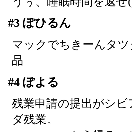
うぅ、睡眠時間を返せ(;д
#3
ぽひるん
マックでちきーんタツタ
品
#4
ぽよる
残業申請の提出がシビ
ダ残業。