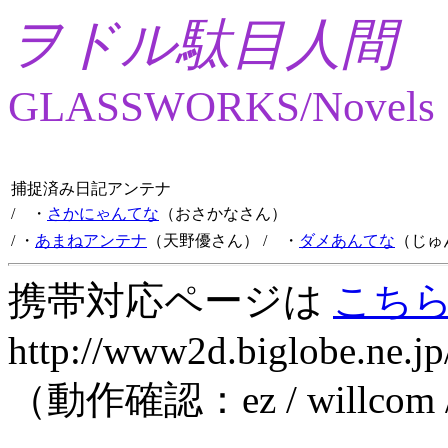
ヲドル駄目人間
GLASSWORKS/Novels
捕捉済み日記アンテナ
/ ・
さかにゃんてな
（おさかなさん）
/ ・
あまねアンテナ
（天野優さん）
/ ・
ダメあんてな
（じゅ
携帯対応ページは
こち
http://www2d.biglobe.ne.jp
（動作確認：ez / willcom 