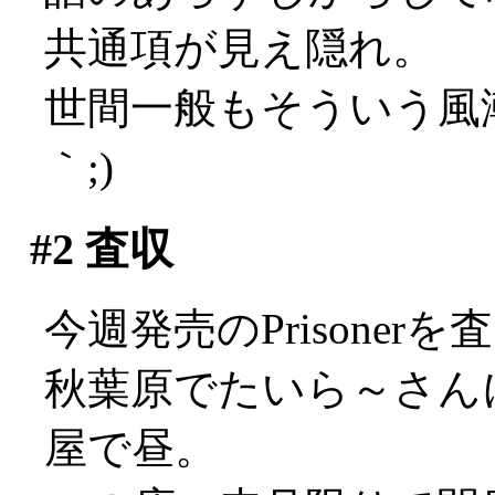
共通項が見え隠れ。
世間一般もそういう風潮
｀;)
#2
査収
今週発売のPrisone
秋葉原でたいら～さん
屋で昼。