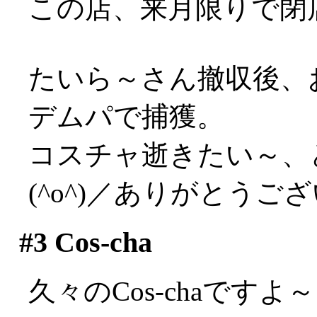
この店、来月限りで閉
たいら～さん撤収後、
デムパで捕獲。
コスチャ逝きたい～、
(^o^)／ありがとうご
#3
Cos-cha
久々のCos-chaで