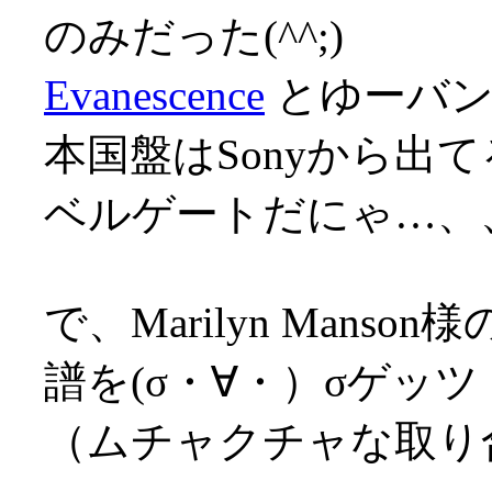
のみだった(^^;)
Evanescence
とゆーバンド
本国盤はSonyから出
ベルゲートだにゃ…、、
で、Marilyn Man
譜を(σ・∀・）σゲッツ
（ムチャクチャな取り