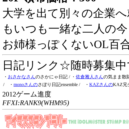
大学を出て別々の企業へ
もいつも一緒な二人の今
お姉様っぽくないOL百
日記リンク☆随時募集中です
・
おさかなさん
のさかにゃ日記
/ ・
佐倉雅人さん
の気まま散
/ ・
monoさんの
さぼり日記ensemble
/ ・
KAZさんの
KAZ兄
2012ゲーム進度
FFXI:RANK9(WHM95)