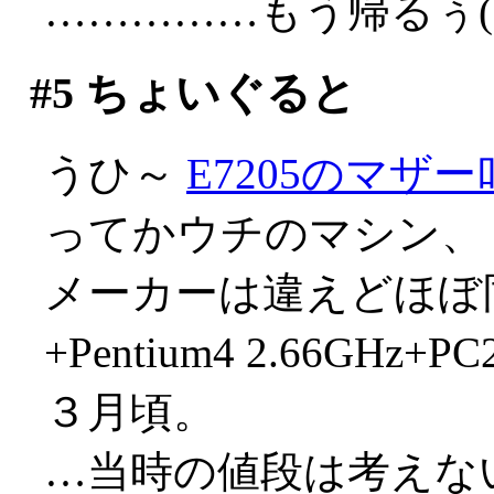
……………もう帰るぅ(;д
#5
ちょいぐると
うひ～
E7205のマザ
ってかウチのマシン、
メーカーは違えどほぼ同
+Pentium4 2.66GHz
３月頃。
…当時の値段は考えない