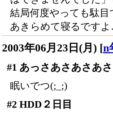
結局何度やっても駄目で
あきらめて寝るですよ
2003年06月23日(月)
[
n
#1
あっさあさあさあさ
眠いでつ(;_;)
#2
HDD２日目