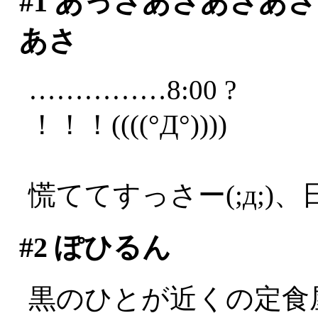
#1
あっさあさあさあさ
あさ
……………8:00 ?
！！！((((°Д°))))
慌ててすっさー(;д;)、
#2
ぽひるん
黒のひとが近くの定食