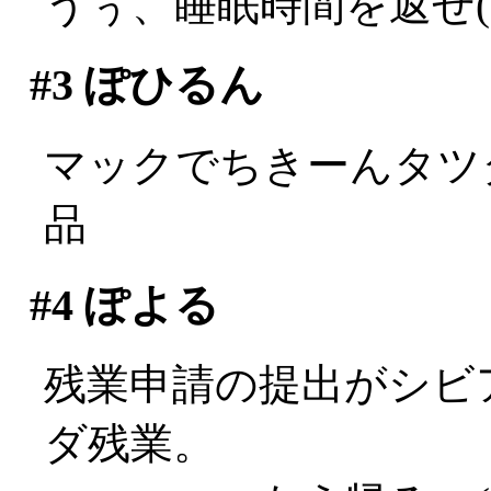
うぅ、睡眠時間を返せ(;д
#3
ぽひるん
マックでちきーんタツタ
品
#4
ぽよる
残業申請の提出がシビ
ダ残業。