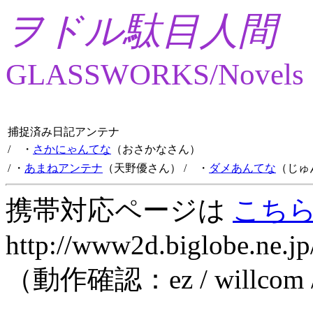
ヲドル駄目人間
GLASSWORKS/Novels
捕捉済み日記アンテナ
/ ・
さかにゃんてな
（おさかなさん）
/ ・
あまねアンテナ
（天野優さん）
/ ・
ダメあんてな
（じゅ
携帯対応ページは
こち
http://www2d.biglobe.ne.jp
（動作確認：ez / willcom 