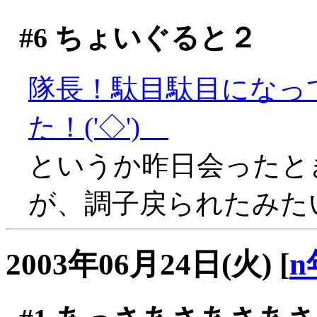
#6
ちょいぐると２
隊長！駄目駄目になっ
た！('◇')ゞ
というか昨日会ったと
が、調子戻られたみたいで
2003年06月24日(火)
[
n