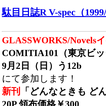
駄目日誌R V-spec（1999/
GLASSWORKS/Nove
COMITIA101（東京
9月2日（日）う12b
にて参加します！
新刊
「どんなときも どん
20P 領布価格￥300