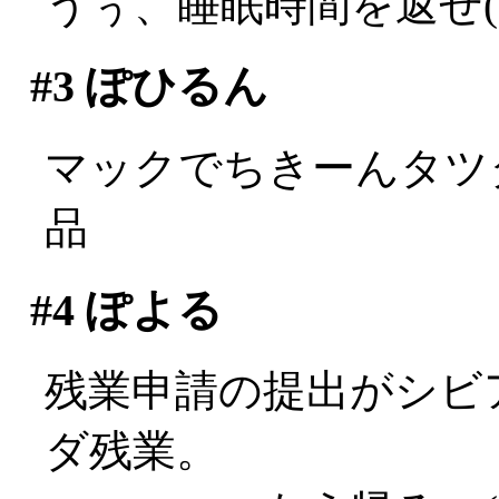
うぅ、睡眠時間を返せ(;д
#3
ぽひるん
マックでちきーんタツタ
品
#4
ぽよる
残業申請の提出がシビ
ダ残業。