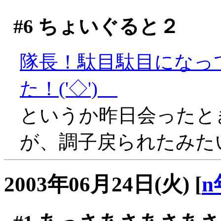
#6
ちょいぐると２
隊長！駄目駄目になっ
た！('◇')ゞ
というか昨日会ったと
が、調子戻られたみたいで
2003年06月24日(火)
[
n