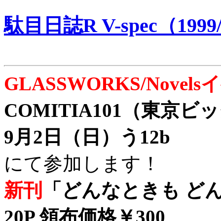
駄目日誌R V-spec（1999/
GLASSWORKS/Nove
COMITIA101（東京
9月2日（日）う12b
にて参加します！
新刊
「どんなときも どん
20P 領布価格￥300