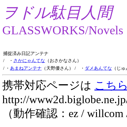
ヲドル駄目人間
GLASSWORKS/Novels
捕捉済み日記アンテナ
/ ・
さかにゃんてな
（おさかなさん）
/ ・
あまねアンテナ
（天野優さん）
/ ・
ダメあんてな
（じゅ
携帯対応ページは
こち
http://www2d.biglobe.ne.jp
（動作確認：ez / willcom 