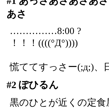
#1
あっさあさあさあさ
あさ
……………8:00 ?
！！！((((°Д°))))
慌ててすっさー(;д;)、
#2
ぽひるん
黒のひとが近くの定食