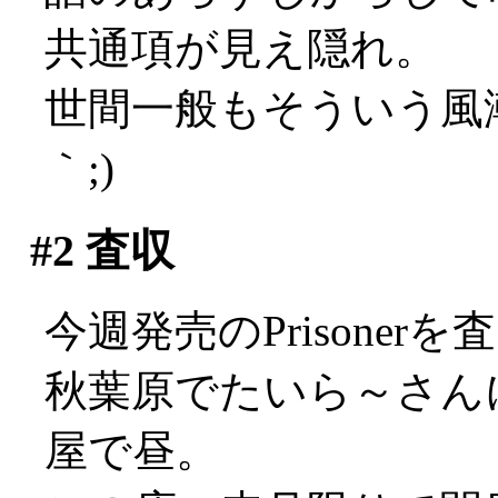
共通項が見え隠れ。
世間一般もそういう風潮
｀;)
#2
査収
今週発売のPrisone
秋葉原でたいら～さん
屋で昼。