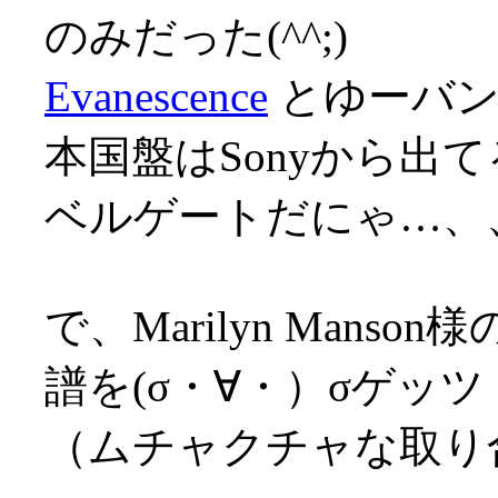
のみだった(^^;)
Evanescence
とゆーバンド
本国盤はSonyから出
ベルゲートだにゃ…、、
で、Marilyn Man
譜を(σ・∀・）σゲッツ
（ムチャクチャな取り