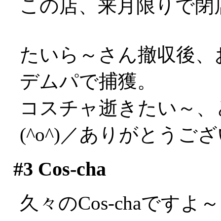
この店、来月限りで閉
たいら～さん撤収後、
デムパで捕獲。
コスチャ逝きたい～、
(^o^)／ありがとうご
#3
Cos-cha
久々のCos-chaで