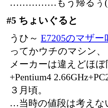
……………もう帰るぅ(;д
#5
ちょいぐると
うひ～
E7205のマザ
ってかウチのマシン、
メーカーは違えどほぼ同
+Pentium4 2.66GHz
３月頃。
…当時の値段は考えない