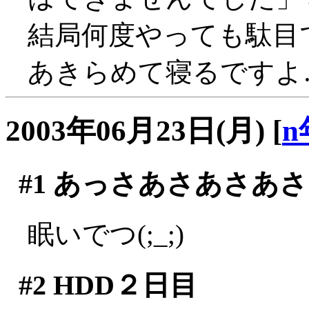
結局何度やっても駄目で
あきらめて寝るですよ
2003年06月23日(月)
[
n
#1
あっさあさあさあさ
眠いでつ(;_;)
#2
HDD２日目