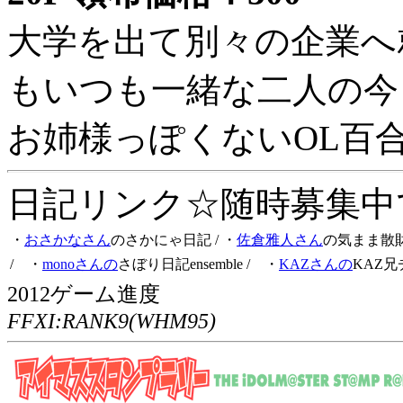
大学を出て別々の企業へ
もいつも一緒な二人の今
お姉様っぽくないOL百
日記リンク☆随時募集中です
・
おさかなさん
のさかにゃ日記
/ ・
佐倉雅人さん
の気まま散
/ ・
monoさんの
さぼり日記ensemble
/ ・
KAZさんの
KAZ兄
2012ゲーム進度
FFXI:RANK9(WHM95)