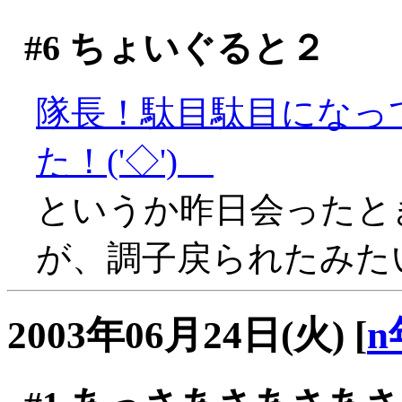
#6
ちょいぐると２
隊長！駄目駄目になっ
た！('◇')ゞ
というか昨日会ったと
が、調子戻られたみたいで
2003年06月24日(火)
[
n