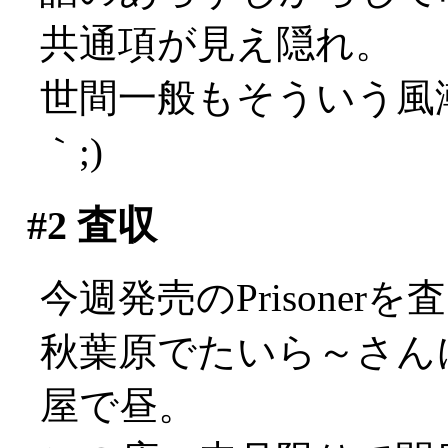
共通項が見え隠れ。
世間一般もそういう風潮
｀;)
#2
査収
今週発売のPrisone
秋葉原でたいら～さん
屋で昼。