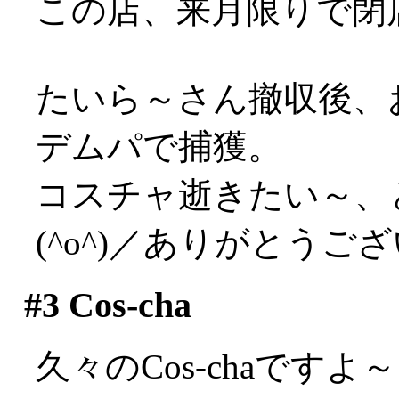
この店、来月限りで閉
たいら～さん撤収後、
デムパで捕獲。
コスチャ逝きたい～、
(^o^)／ありがとうご
#3
Cos-cha
久々のCos-chaで