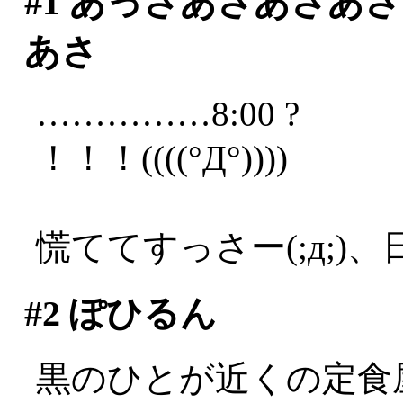
#1
あっさあさあさあさ
あさ
……………8:00 ?
！！！((((°Д°))))
慌ててすっさー(;д;)、
#2
ぽひるん
黒のひとが近くの定食