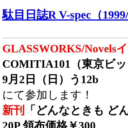
駄目日誌R V-spec（1999/
GLASSWORKS/Nove
COMITIA101（東京
9月2日（日）う12b
にて参加します！
新刊
「どんなときも どん
20P 領布価格￥300