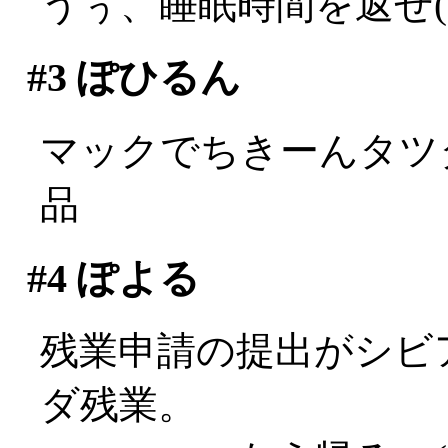
うぅ、睡眠時間を返せ(;д
#3
ぽひるん
マックでちきーんタツタ
品
#4
ぽよる
残業申請の提出がシビ
ダ残業。