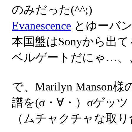
のみだった(^^;)
Evanescence
とゆーバンド
本国盤はSonyから出
ベルゲートだにゃ…、、
で、Marilyn Man
譜を(σ・∀・）σゲッツ
（ムチャクチャな取り