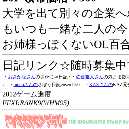
大学を出て別々の企業へ
もいつも一緒な二人の今
お姉様っぽくないOL百
日記リンク☆随時募集中です
・
おさかなさん
のさかにゃ日記
/ ・
佐倉雅人さん
の気まま散
/ ・
monoさんの
さぼり日記ensemble
/ ・
KAZさんの
KAZ兄
2012ゲーム進度
FFXI:RANK9(WHM95)