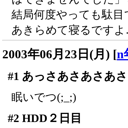
結局何度やっても駄目で
あきらめて寝るですよ
2003年06月23日(月)
[
n
#1
あっさあさあさあさ
眠いでつ(;_;)
#2
HDD２日目