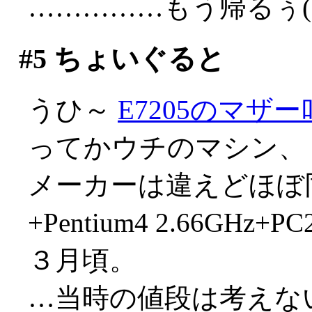
……………もう帰るぅ(;д
#5
ちょいぐると
うひ～
E7205のマザ
ってかウチのマシン、
メーカーは違えどほぼ同
+Pentium4 2.66GHz
３月頃。
…当時の値段は考えない