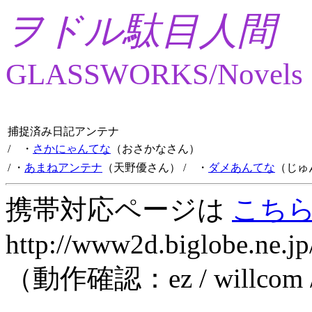
ヲドル駄目人間
GLASSWORKS/Novels
捕捉済み日記アンテナ
/ ・
さかにゃんてな
（おさかなさん）
/ ・
あまねアンテナ
（天野優さん）
/ ・
ダメあんてな
（じゅ
携帯対応ページは
こち
http://www2d.biglobe.ne.jp
（動作確認：ez / willcom 