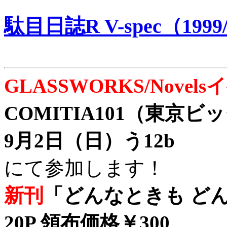
駄目日誌R V-spec（1999/
GLASSWORKS/Nove
COMITIA101（東京
9月2日（日）う12b
にて参加します！
新刊
「どんなときも どん
20P 領布価格￥300