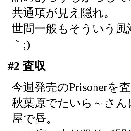
共通項が見え隠れ。
世間一般もそういう風潮
｀;)
#2
査収
今週発売のPrisone
秋葉原でたいら～さん
屋で昼。