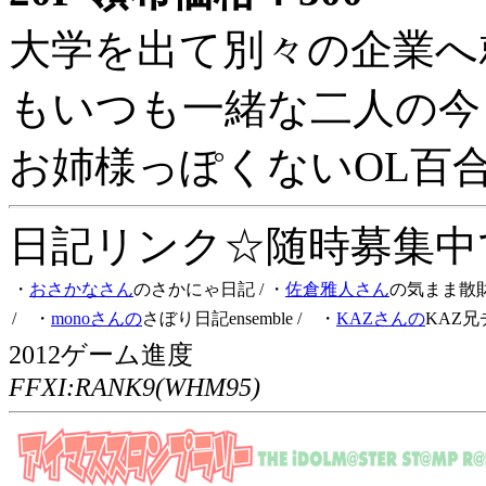
大学を出て別々の企業へ
もいつも一緒な二人の今
お姉様っぽくないOL百
日記リンク☆随時募集中です
・
おさかなさん
のさかにゃ日記
/ ・
佐倉雅人さん
の気まま散
/ ・
monoさんの
さぼり日記ensemble
/ ・
KAZさんの
KAZ兄
2012ゲーム進度
FFXI:RANK9(WHM95)