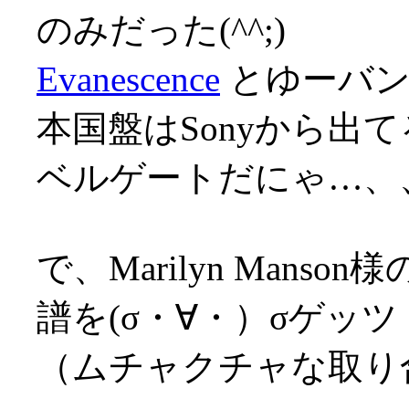
のみだった(^^;)
Evanescence
とゆーバンド
本国盤はSonyから出
ベルゲートだにゃ…、、
で、Marilyn Man
譜を(σ・∀・）σゲッツ
（ムチャクチャな取り