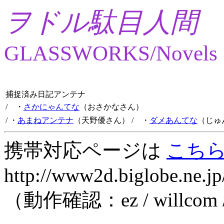
ヲドル駄目人間
GLASSWORKS/Novels
捕捉済み日記アンテナ
/ ・
さかにゃんてな
（おさかなさん）
/ ・
あまねアンテナ
（天野優さん）
/ ・
ダメあんてな
（じゅ
携帯対応ページは
こち
http://www2d.biglobe.ne.jp
（動作確認：ez / willcom 