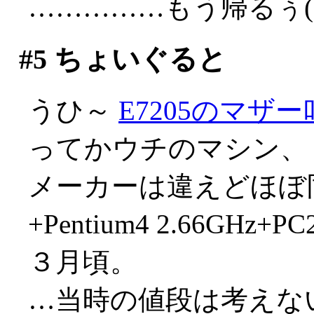
……………もう帰るぅ(;д
#5
ちょいぐると
うひ～
E7205のマザ
ってかウチのマシン、
メーカーは違えどほぼ同
+Pentium4 2.66GHz
３月頃。
…当時の値段は考えない