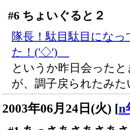
#6
ちょいぐると２
隊長！駄目駄目になっ
た！('◇')ゞ
というか昨日会ったと
が、調子戻られたみたいで
2003年06月24日(火)
[
n