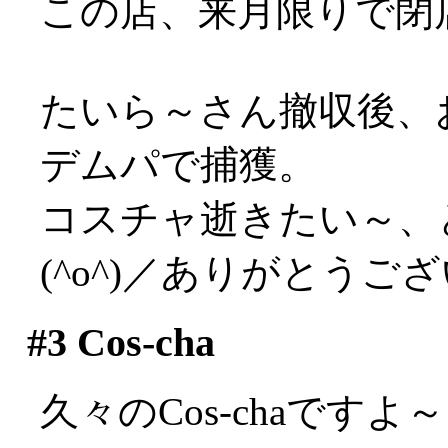
この店、来月限りで閉
たいら～さん撤収後、
デムパで捕獲。
コスチャ逝きたい～、
(^o^)／ありがとうご
#3
Cos-cha
久々のCos-chaで