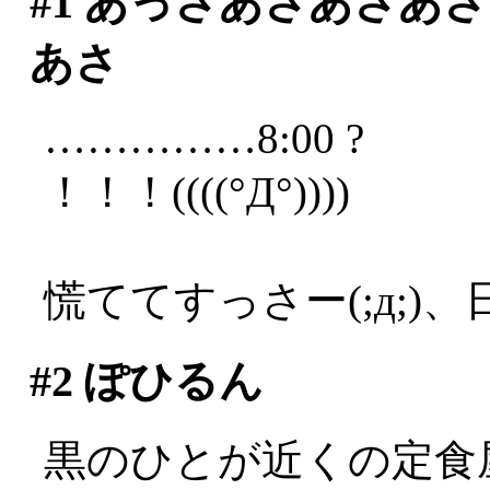
#1
あっさあさあさあさ
あさ
……………8:00 ?
！！！((((°Д°))))
慌ててすっさー(;д;)、
#2
ぽひるん
黒のひとが近くの定食