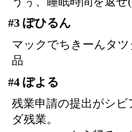
うぅ、睡眠時間を返せ(;д
#3
ぽひるん
マックでちきーんタツタ
品
#4
ぽよる
残業申請の提出がシビ
ダ残業。