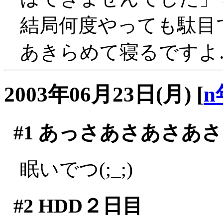
結局何度やっても駄目で
あきらめて寝るですよ
2003年06月23日(月)
[
n
#1
あっさあさあさあさ
眠いでつ(;_;)
#2
HDD２日目