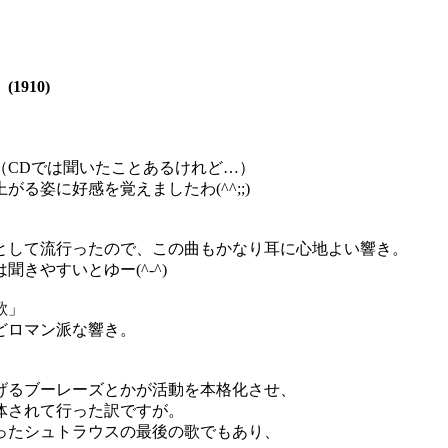
910)
（CDでは聞いたことあるけれど…）
る姿に好感を覚えましたわ(^^;;)
として流行ったので、この曲もかなり耳に心地よい響き。
きやすいとゆー(^-^)
歌」
どロマン派な響き。
げるブーレーズとかが活動を本格化させ、
体されて行った訳ですが。
ったシュトラウスの最後の歌でもあり、