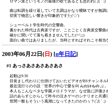
ロマン派というモノの最後の歌であるとも思われ(´Д｀;)
曲は転調を繰り返していて主調はかなり曖昧ですが無調
切実で物悲しい響きが印象的ですた('◇')ゞ
シューベルト学生時代の交響曲。
書かれた時代は古典派ですが、ことごとく古典派交響曲
確かに聞いてて落ち着きませんでした(^^;;;)
面白い曲ではありましたが、当時とすればそれこそ相当な前
2003年06月22日(
日
)
[
n年日記
]
#1
あっさあさあさあさあさ
起動は9:30
目覚まし代わりに仕掛けておいたビデオがBSチャンネル
最近流行りの小説「世界の中心で愛を叫
んだけもの
ぶ」
本人もこんなベタな学園メロドラマが、なぜ急に評価された
話のあらすじからして昨今の泣きゲーのシナリオと共通
世間一般もそういう風潮になってきたのかのぅ？(´Д｀;)