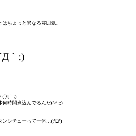
とはちょっと異なる雰囲気。
Д｀;)
Д｀;)
間煮込んでるんだ(^^;;;)
チューって一体…(;°□°)