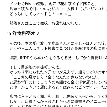
メッセでPrisoner査収。虎穴で花右京メイド隊７と、
店頭平積みで目についた私のご主人様１（ガンガンコミック
どっちにしてもメイドもの…＝□○＿
船雄さんはここで撤収。お疲れ様でした。
#5
洋食料亭オフ
その後、本の受け渡しで鹿島さんとにゃしゃぽんと合流
どうやら二人はネット検索で見つけた高級洋食の店に逝
増設用HDDやら本やらをぐるぐる見回してから御徒町へ
そして目的地の御徒町ぽん太。
がっちり閉じられた木戸で中が見えず、通りすがりのオ
「ここ何の店かしら？全くなんだか判らないわねえ」
と思わず口にしてしまうのも頷ける全く洋食店としての自己主
とゆーかこういう店に来るときはみんなピンポイントだ
店内に入るともう和、和、和！…内装から何から、全く和食
しかし、店員さんから渡されたへぎに墨書きのメニュー
やはりどのめにうにも値段ありません(^^;)