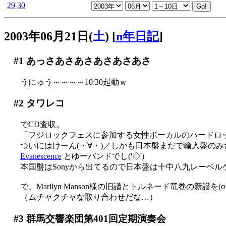
29
30
2003年06月21日(
土
)
[
n年日記
]
#1
あっさあさあさあさあさあさ
うにゅう～～～～10:30起動ｗ
#2
タワレコ
でCD査収。
「フジロックフェスに参加する女性ボーカルのハードロ
ついにはけーん(・∀・)／しかも日本盤まだで輸入盤のみだっ
Evanescence
とゆーバンドでし('◇')ゞ
本国盤はSonyから出てるので日本盤は十中八九レーベルゲ
で、Marilyn Manson様の旧譜とトルネード竜巻の新譜を
（ムチャクチャな取り合わせだな…）
#3
群馬交響楽団第401回定期演奏会