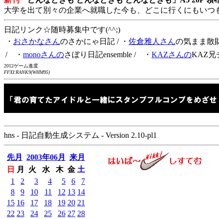
大学を出て別々の企業へ就職した今も、どこに行くにもいつ
日記リンク☆随時募集中です(^^;)
・
おさかなさん
のさかにゃ日記
/ ・
佐倉雅人さん
の気まま散
/ ・
monoさんの
さぼり日記ensemble
/ ・
KAZさんの
KAZ兄
2012ゲーム進度
FFXI:RANK9(WHM95)
hns - 日記自動生成システム - Version 2.10-pl1
先月
2003年06月
来月
日
月
火
水
木
金
土
1
2
3
4
5
6
7
8
9
10
11
12
13
14
15
16
17
18
19
20
21
22
23
24
25
26
27
28