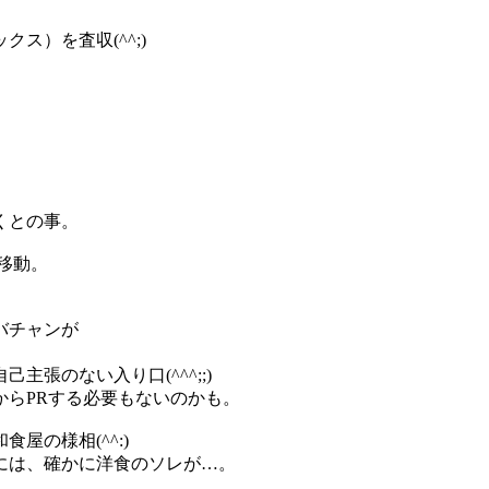
ス）を査収(^^;)
。
くとの事。
移動。
バチャンが
張のない入り口(^^^;;)
からPRする必要もないのかも。
屋の様相(^^:)
には、確かに洋食のソレが…。