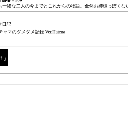
も一緒な二人の今までとこれからの物語。全然お姉様っぽくない
財日記
チャマのダメダメ記録 Ver.Hatena