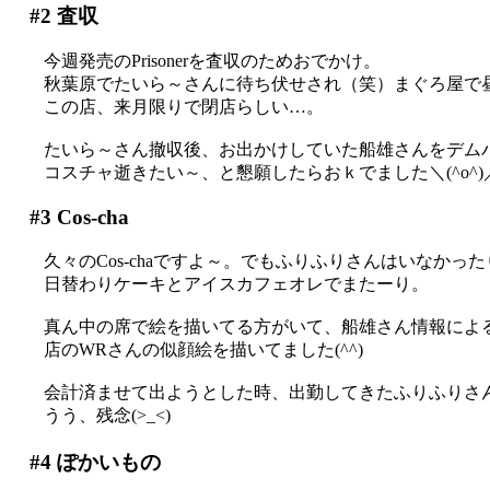
#2
査収
今週発売のPrisonerを査収のためおでかけ。
秋葉原でたいら～さんに待ち伏せされ（笑）まぐろ屋で
この店、来月限りで閉店らしい…。
たいら～さん撤収後、お出かけしていた船雄さんをデム
コスチャ逝きたい～、と懇願したらおｋでました＼(^o^
#3
Cos-cha
久々のCos-chaですよ～。でもふりふりさんはいなかった
日替わりケーキとアイスカフェオレでまたーり。
真ん中の席で絵を描いてる方がいて、船雄さん情報によ
店のWRさんの似顔絵を描いてました(^^)
会計済ませて出ようとした時、出勤してきたふりふりさ
うう、残念(>_<)
#4
ぽかいもの