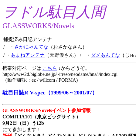
ヲドル駄目人間
GLASSWORKS/Novels
捕捉済み日記アンテナ
/ ・
さかにゃんてな
（おさかなさん）
/ ・
あまねアンテナ
（天野優さん）
/ ・
ダメあんてな
（じゅ
携帯対応ページは
こちら
↓からどうぞ。
http://www2d.biglobe.ne.jp/~irreso/neodame/hns/i/index.cgi
（動作確認：ez / willcom / FORMA)
駄目日誌R V-spec（1999/06～2001/07）
GLASSWORKS/Novelsイベント参加情報
COMITIA101（東京ビッグサイト）
9月2日（日）う12b
にて参加します！
新刊
「どんなときも どんなときも どんなときも」A5 20P 領布