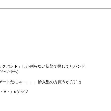
ックバンド」しか判らない状態で探してたバンド、
た(^^;)
ートだにゃ…、、、輸入盤の方買うか(´Д｀;)
(σ・∀・）σゲッツ