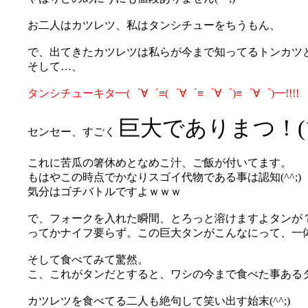
お二人はカツレツ、私はタンシチューをちうもん、
で、出てきたカツレツは私らが今まで知ってるトンカツ
そして…、
タンシチューキタ━(゜∀゜≡(゜∀゜≡゜∀゜)≡゜∀゜)━!!!!
巨大でありまつ！(´
センセー、すごく
これに苦瓜の箸休めとなめこ汁、ご飯が付いてます。
もはやこの時点でかなりスゴイ代物である事は認知(^^;)
気分はゴチバトルですよｗｗｗ
で、フォークを入れた瞬間、とろっと溶けますよタンが？(´
ってかナイフ要らず。この巨大タンがこんなにって、一体何時
そして食べてみて驚然。
こ、これがタンだとすると、ワシの今まで食べた事あるタンシ
カツレツを食べてる二人も絶句して笑い出す始末(^^;)