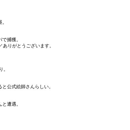
昼。
パで捕獲。
)／ありがとうございます。
り。
ると公式絵師さんらしい。
んと遭遇。