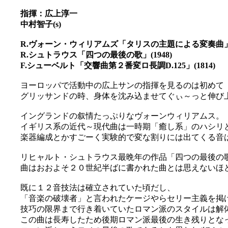
指揮：広上淳一
中村智子(s)
R.ヴォーン・ウィリアムズ「タリスの主題による変奏曲」(1
R.シュトラウス「四つの最後の歌」(1948)
F.シューベルト「交響曲第２番変ロ長調D.125」(1814)
ヨーロッパで活動中の広上サンの指揮を見るのは初めて
グリッサンドの時、身体を沈み込ませてぐぃ～っと伸び上が
イングランドの叙情たっぷりなヴォーンウィリアムス。
イギリス系の近代～現代曲は一時期「癒し系」のハシリ
楽器編成とかすごーく実験的で変な割りには出てくる音は聞
リヒャルト・シュトラウス最晩年の作品「四つの最後の
曲はおおよそ２０世紀半ばに書かれた曲とは思えないほ
既に１２音技法は確立されていた頃だし、
「音楽の破壊者」と言われたケージやらセリー主義を掲
技巧の限界まで行き着いていたロマン派のスタイルは解
この曲は長寿したため後期ロマン派最後の生き残りとな