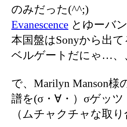
のみだった(^^;)
Evanescence
とゆーバンド
本国盤はSonyから出
ベルゲートだにゃ…、、
で、Marilyn Man
譜を(σ・∀・）σゲッツ
（ムチャクチャな取り