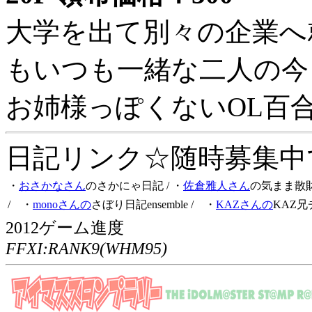
大学を出て別々の企業へ
もいつも一緒な二人の今
お姉様っぽくないOL百
日記リンク☆随時募集中です
・
おさかなさん
のさかにゃ日記
/ ・
佐倉雅人さん
の気まま散
/ ・
monoさんの
さぼり日記ensemble
/ ・
KAZさんの
KAZ兄
2012ゲーム進度
FFXI:RANK9(WHM95)