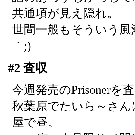
共通項が見え隠れ。
世間一般もそういう風潮
｀;)
#2
査収
今週発売のPrisone
秋葉原でたいら～さん
屋で昼。