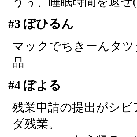
うぅ、睡眠時間を返せ(;д
#3
ぽひるん
マックでちきーんタツタ
品
#4
ぽよる
残業申請の提出がシビ
ダ残業。