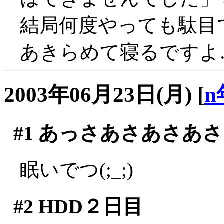
結局何度やっても駄目で
あきらめて寝るですよ
2003年06月23日(月)
[
n
#1
あっさあさあさあさ
眠いでつ(;_;)
#2
HDD２日目