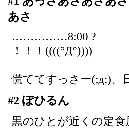
#1
あっさあさあさあさ
あさ
……………8:00 ?
！！！((((°Д°))))
慌ててすっさー(;д;)、
#2
ぽひるん
黒のひとが近くの定食