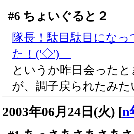
#6
ちょいぐると２
隊長！駄目駄目になっ
た！('◇')ゞ
というか昨日会ったと
が、調子戻られたみたいで
2003年06月24日(火)
[
n