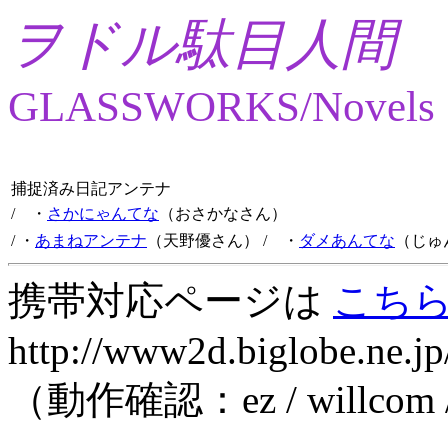
ヲドル駄目人間
GLASSWORKS/Novels
捕捉済み日記アンテナ
/ ・
さかにゃんてな
（おさかなさん）
/ ・
あまねアンテナ
（天野優さん）
/ ・
ダメあんてな
（じゅ
携帯対応ページは
こち
http://www2d.biglobe.ne.jp
（動作確認：ez / willcom 