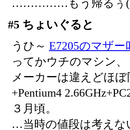
……………もう帰るぅ(;д
#5
ちょいぐると
うひ～
E7205のマザ
ってかウチのマシン、
メーカーは違えどほぼ同
+Pentium4 2.66GHz
３月頃。
…当時の値段は考えない