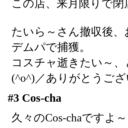
この店、来月限りで閉
たいら～さん撤収後、
デムパで捕獲。
コスチャ逝きたい～、
(^o^)／ありがとうご
#3
Cos-cha
久々のCos-chaで