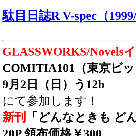
駄目日誌R V-spec（1999/
GLASSWORKS/Nove
COMITIA101（東京
9月2日（日）う12b
にて参加します！
新刊
「どんなときも どん
20P 領布価格￥300