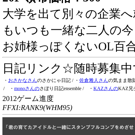
大学を出て別々の企業へ
もいつも一緒な二人の今
お姉様っぽくないOL百
日記リンク☆随時募集中です
・
おさかなさん
のさかにゃ日記
/ ・
佐倉雅人さん
の気まま散
/ ・
monoさんの
さぼり日記ensemble
/ ・
KAZさんの
KAZ兄
2012ゲーム進度
FFXI:RANK9(WHM95)