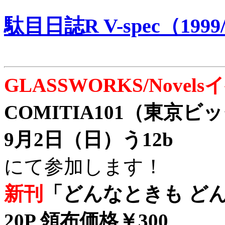
駄目日誌R V-spec（1999/
GLASSWORKS/Nove
COMITIA101（東京
9月2日（日）う12b
にて参加します！
新刊
「どんなときも どん
20P 領布価格￥300