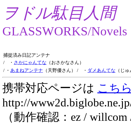
ヲドル駄目人間
GLASSWORKS/Novels
捕捉済み日記アンテナ
/ ・
さかにゃんてな
（おさかなさん）
/ ・
あまねアンテナ
（天野優さん）
/ ・
ダメあんてな
（じゅ
携帯対応ページは
こち
http://www2d.biglobe.ne.jp
（動作確認：ez / willcom 