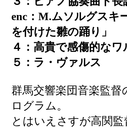
３：ピアノ協奏曲ト長
enc：M.ムソルグス
を付けた雛の踊り」
４：高貴で感傷的なワ
５：ラ・ヴァルス
群馬交響楽団音楽監督
ログラム。
とはいえさすが高関監