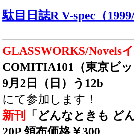
駄目日誌R V-spec（1999/
GLASSWORKS/Nove
COMITIA101（東京
9月2日（日）う12b
にて参加します！
新刊
「どんなときも どん
20P 領布価格￥300