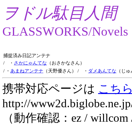
ヲドル駄目人間
GLASSWORKS/Novels
捕捉済み日記アンテナ
/ ・
さかにゃんてな
（おさかなさん）
/ ・
あまねアンテナ
（天野優さん）
/ ・
ダメあんてな
（じゅ
携帯対応ページは
こち
http://www2d.biglobe.ne.jp
（動作確認：ez / willcom 