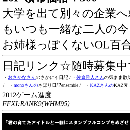
大学を出て別々の企業へ
もいつも一緒な二人の今
お姉様っぽくないOL百
日記リンク☆随時募集中です
・
おさかなさん
のさかにゃ日記
/ ・
佐倉雅人さん
の気まま散
/ ・
monoさんの
さぼり日記ensemble
/ ・
KAZさんの
KAZ兄
2012ゲーム進度
FFXI:RANK9(WHM95)