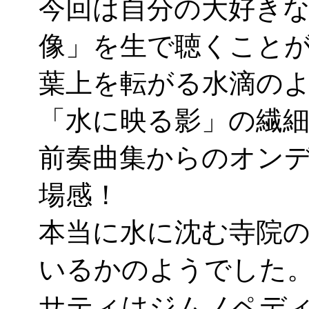
今回は自分の大好き
像」を生で聴くこと
葉上を転がる水滴の
「水に映る影」の繊
前奏曲集からのオン
場感！
本当に水に沈む寺院
いるかのようでした
サティはジムノペデ