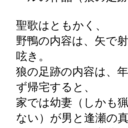
聖歌はともかく、
野鴨の内容は、矢で
呟き。
狼の足跡の内容は、
ず帰宅すると、
家では幼妻（しかも
ない）が男と逢瀬の