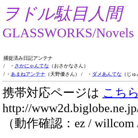
ヲドル駄目人間
GLASSWORKS/Novels
捕捉済み日記アンテナ
/ ・
さかにゃんてな
（おさかなさん）
/ ・
あまねアンテナ
（天野優さん）
/ ・
ダメあんてな
（じゅ
携帯対応ページは
こち
http://www2d.biglobe.ne.jp
（動作確認：ez / willcom 