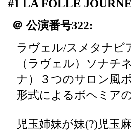
#1
LA FOLLE JOURN
＠
公演番号322:
ラヴェル/スメタナピ
（ラヴェル）ソナチ
ナ）３つのサロン風
形式によるボヘミア
児玉姉妹が妹(?)児玉