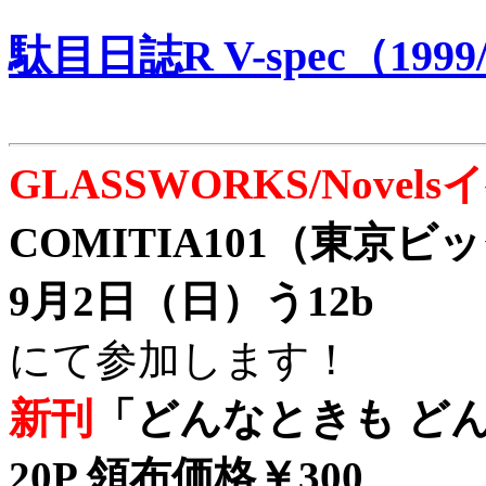
駄目日誌R V-spec（1999/
GLASSWORKS/Nove
COMITIA101（東京
9月2日（日）う12b
にて参加します！
新刊
「どんなときも どん
20P 領布価格￥300