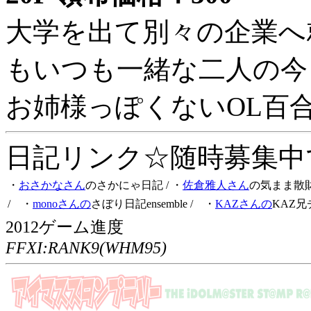
大学を出て別々の企業へ
もいつも一緒な二人の今
お姉様っぽくないOL百
日記リンク☆随時募集中です
・
おさかなさん
のさかにゃ日記
/ ・
佐倉雅人さん
の気まま散
/ ・
monoさんの
さぼり日記ensemble
/ ・
KAZさんの
KAZ兄
2012ゲーム進度
FFXI:RANK9(WHM95)