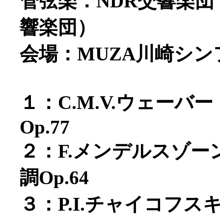
管弦楽：NDR交響楽
響楽団）
会場：MUZA川崎シ
１：C.M.V.ウェー
Op.77
２：F.メンデルスゾ
調Op.64
３：P.I.チャイコフ