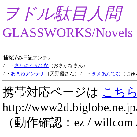
ヲドル駄目人間
GLASSWORKS/Novels
捕捉済み日記アンテナ
/ ・
さかにゃんてな
（おさかなさん）
/ ・
あまねアンテナ
（天野優さん）
/ ・
ダメあんてな
（じゅ
携帯対応ページは
こち
http://www2d.biglobe.ne.jp
（動作確認：ez / willcom 