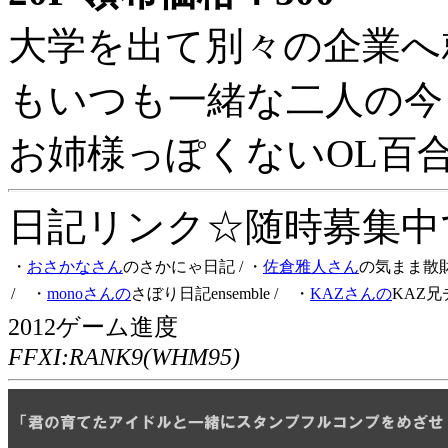
大学を出て別々の企業へ
もいつも一緒な二人の今
お姉様っぽくないOL百
日記リンク☆随時募集中です
・
おさかなさん
のさかにゃ日記
/ ・
佐倉雅人さん
の気まま散
/ ・
monoさんの
さぼり日記ensemble
/ ・
KAZさんの
KAZ兄
2012ゲーム進度
FFXI:RANK9(WHM95)