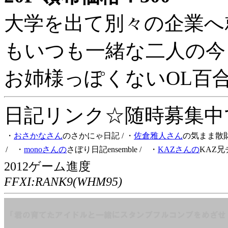
大学を出て別々の企業へ
もいつも一緒な二人の今
お姉様っぽくないOL百
日記リンク☆随時募集中です
・
おさかなさん
のさかにゃ日記
/ ・
佐倉雅人さん
の気まま散
/ ・
monoさんの
さぼり日記ensemble
/ ・
KAZさんの
KAZ兄
2012ゲーム進度
FFXI:RANK9(WHM95)