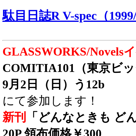
駄目日誌R V-spec（1999/
GLASSWORKS/Nove
COMITIA101（東京
9月2日（日）う12b
にて参加します！
新刊
「どんなときも どん
20P 領布価格￥300