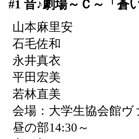
#1
音♪劇場～Ｃ～「蒼
山本麻里安
石毛佐和
永井真衣
平田宏美
若林直美
会場：大学生協会館ヴ
昼の部14:30～