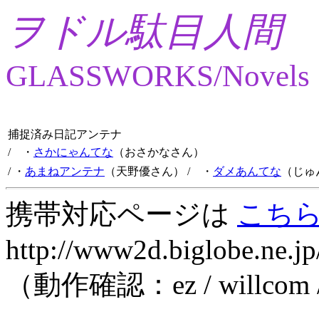
ヲドル駄目人間
GLASSWORKS/Novels
捕捉済み日記アンテナ
/ ・
さかにゃんてな
（おさかなさん）
/ ・
あまねアンテナ
（天野優さん）
/ ・
ダメあんてな
（じゅ
携帯対応ページは
こち
http://www2d.biglobe.ne.jp
（動作確認：ez / willcom 