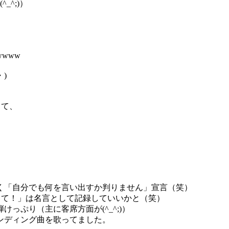
_^;)）
www
)
きて、
く「自分でも何を言い出すか判りません」宣言（笑）
なるって！」は名言として記録していいかと（笑）
っぷり（主に客席方面が(^_^;)）
ンディング曲を歌ってました。