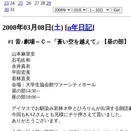
23
24
25
26
27
28
29
30
31
2008年03月08日(
土
)
[
n年日記
]
#1
音♪劇場～Ｃ～「蒼い空を越えて」【昼の部】
山本麻里安
石毛佐和
永井真衣
平田宏美
若林直美
会場：大学生協会館ヴァーシティホール
昼の部14:30～
夜の部18:00～
アイマスでお馴染み若林ネ申とひろりんが出演する朗読
今回もKAZさんとも兄様にチケ押さえて貰いました。
ありがとうございます。