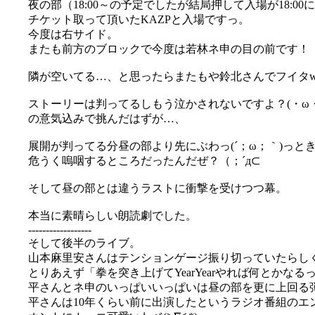
夜の部（18:00～の予定でしたが結局押して入場が18:00に(^
チケット取って頂いたKAZPと入場ですっ。
今度は右サイド。
またも前方のブロックで今度は若林ネ申の目の前です！
隣が空いてる…、と思ったらまたもや鈴北さんでフイタw
ストーリーは判ってるしもう泣かされないですよ？(・ω・
の意気込みで挑んだはずが…、
展開が判ってる分昼の部より先にぶわっ(´；ω；｀)っと
危うく嗚咽するところだったんだぜ？（；´д⊂
そして昼の部とは違うラストに衝撃を受けつつ幕。
本当に素晴らしい朗読劇でした。
------------------
そして後半のライブ。
山本麻里安さんはテンションゲージ振り切っていたらし
とりあえず「拳を突き上げてYearYearやれば何とか
平さんとネ申のいっぱいいっぱいは昼の部を更に上回る弾け
平さんは10年くらい前に出演したというラジオ番組のエ