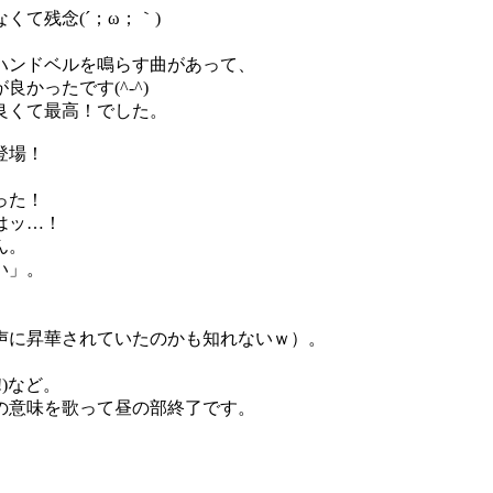
て残念(´；ω；｀)
ハンドベルを鳴らす曲があって、
かったです(^-^)
良くて最高！でした。
登場！
った！
はッ…！
ん。
い」。
声に昇華されていたのかも知れないｗ）。
)など。
光の意味を歌って昼の部終了です。