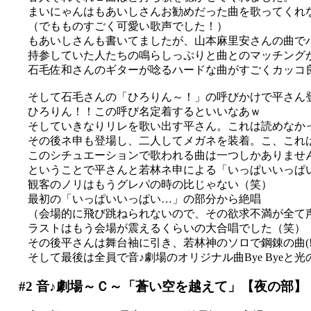
まいにゃんはもあいしさんお勧めだった曲を歌ってくれなく
（でもものすごく可愛い歌声でした！）
もあいしさんも書いてましたが、山本麻里安さんの曲で
持参していた人たちの鳴らしっぷりと曲とのマッチングが良
石毛佐和さんのギターが唸るハードな曲がすごくカッコ
そして石毛さんの「ひろりん～！」の呼びかけで平さん
ひろりん！！この呼び名定着するといいなあｗ
そしていきなりリレを歌い出す平さん。これは読めなか
その後ネ申も登場し、二人してメガネを装着。こ、これ
このシチュエーションで歌われる曲は一つしかありませ
ということで平さんと若林ネ申による「いっぱいいっぱ
観客のノリはもうグレパの時の比じゃない（笑）
最初の「いっぱいいっぱい…」の部分から絶唱
（会場的に飛び跳ねられないので、その欲求不満が全て
ラストはもう会場が震えるくらいの大合唱でした（笑）
その後平さんは舞台袖に引き、若林神のソロで鋼錬の曲(!
そして最後は全員で音♪劇場のオリジナル曲Bye Byeと
#2
音♪劇場～Ｃ～「蒼い空を越えて」【夜の部】