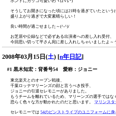
ホントにカッコ可愛いわヾ(≧∇≦*)ゝ
そうしてお開きになった頃には21時を過ぎていたという(^_
盛り上がり過ぎで大変素晴らしい！
良い時間が過ごせました～(^-^)/
お芝居や公録などで必ずある出演者への差し入れ受付、
今回思い切って平さん宛に差し入れしちゃいましたよ～
2008年03月15日(
土
)
[
n年日記
]
#1
黒木知宏：背番号54 愛称：ジョニー
東北楽天とのオープン戦後、
千葉ロッテマリーンズの顔と言うべき投手、
ジョニーの引退セレモニーがありました。
もうチームを離れているため、マリーンズの選手ではな
恐らく色々な方が動かれたのだと思います。
マリンスタ
セレモニーでは
54のピンストライプのユニフォームに身