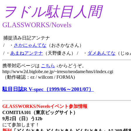
ヲドル駄目人間
GLASSWORKS/Novels
捕捉済み日記アンテナ
/ ・
さかにゃんてな
（おさかなさん）
/ ・
あまねアンテナ
（天野優さん）
/ ・
ダメあんてな
（じゅ
携帯対応ページは
こちら
↓からどうぞ。
http://www2d.biglobe.ne.jp/~irreso/neodame/hns/i/index.cgi
（動作確認：ez / willcom / FORMA)
駄目日誌R V-spec（1999/06～2001/07）
GLASSWORKS/Novelsイベント参加情報
COMITIA101（東京ビッグサイト）
9月2日（日）う12b
にて参加します！
新刊
「どんなときも どんなときも どんなときも」A5 20P 領布