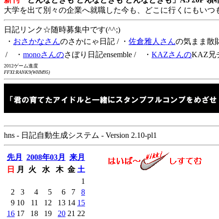
大学を出て別々の企業へ就職した今も、どこに行くにもいつ
日記リンク☆随時募集中です(^^;)
・
おさかなさん
のさかにゃ日記
/ ・
佐倉雅人さん
の気まま散
/ ・
monoさんの
さぼり日記ensemble
/ ・
KAZさんの
KAZ兄
2012ゲーム進度
FFXI:RANK9(WHM95)
hns - 日記自動生成システム - Version 2.10-pl1
先月
2008年03月
来月
日
月
火
水
木
金
土
1
2
3
4
5
6
7
8
9
10
11
12
13
14
15
16
17
18
19
20
21
22