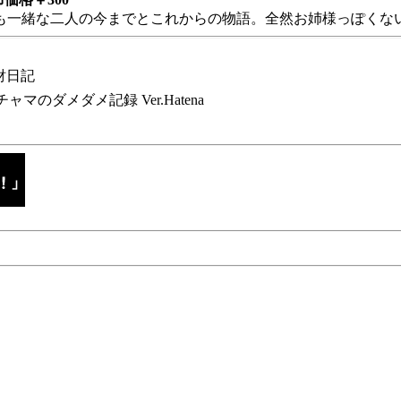
も一緒な二人の今までとこれからの物語。全然お姉様っぽくない
財日記
チャマのダメダメ記録 Ver.Hatena