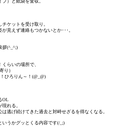
イプ）と紙袋を査収。
しチケットを受け取り。
が見えず連絡もつかないとか･･･。
^_^;)
！くらいの場所で、
左寄り）
ひろりん～！(@_@)
OL
が現れる。
公は逃げ続けてきた過去と対峙せざるを得なくなる。
うかグッとくる内容です(/_;)