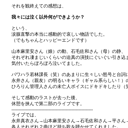
それを観終えての感想は、
我々には泣く以外何ができようか？
という、
涙腺直撃の本当に感動的で哀しい物語でした。
（でもちゃんとハッピーエンドです）
山本麻里安さん（娘）の動、石毛佐和さん（母）の静、
それぞれ凄まじいくらいの迫真の演技にぐいぐい引き込
気付いたらぼろぼろ泣いてました。
パワハラ若林課長（笑）のあまりに生々しい怒号と台詞
永井さん（親友）の明るいキャラ（ギャル系らしい！）
ひろりん管理人さんの未亡人ボイスにドキドキしたり（笑）
そして感動のラストが去った後、
休憩を挟んで第二部のライブです。
---------------------------------------------------------
ライブでは、
永井真衣さん→山本麻里安さん→石毛佐和さん→平さん
各人それぞれ２曲ほど持ち歌を聴かせてくれました。