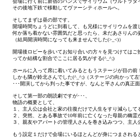
会場に行く前に新宿のハンズでサイリウム（ウルトラタ
その後地下鉄で移動してヴァーシティホールへ。
そしてまずは昼の部です。
開場時間ちょうどに到着して、も兄様にサイリウムを渡
何か落ち着かない雰囲気だと思ったら、未だあさりんの姿
（結局開演時間になっても来ませんでした(>_<)）
開場後ロビーを歩いてお知り合いの方々を見つけてはご挨拶(
ってか結構な割合でここに居る気がする(^_^;)
ホールに入って席に着いてみるともうステージが目の前
しかも隣が鈴北さんでした(^_^;)（ステージの向かって
･･･開演してから判った事ですが、なんと平さんの真正面！
そして第一部の朗読劇ですが･･･、
物語の概要として、
１、主人公は会社と家の往復だけで人生をすり減らしてる
２、突然、とある事故で10年前に亡くなった母親の幽霊
３、親友やアパートの管理人さんを巻き込みつつ、主人
もう設定１だけで会場にいるほとんどが身につまされるとい