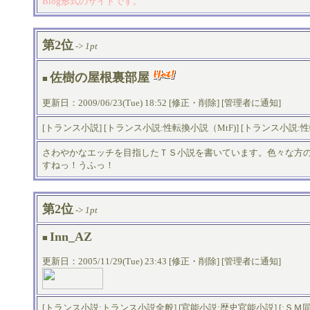
Blog形式のサイトです。
第2位
->
1pt
佐樹の屋根裏部屋
■
更新日：2009/06/23(Tue) 18:52 [
修正・削除
] [
管理者に通知
]
[
トランス小説
] [
トランス小説:性転換小説（MtF)
] [
トランス小説:性
さわやかなエッチを目指したＴＳ小説を書いています。色々な方
すねっ！うふっ！
第2位
->
1pt
Inn_AZ
■
更新日：2005/11/29(Tue) 23:43 [
修正・削除
] [
管理者に通知
]
[
トランス小説:トランス小説全般
] [
官能小説:歴史官能小説
] [
:ＳＭ