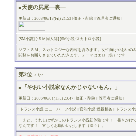
天使の尻尾―裏―
■
更新日：2003/06/13(Fri) 21:53 [
修正・削除
] [
管理者に通知
]
[
SM小説
] [
:ＳＭ同人誌
] [
SM小説:スカトロ小説
]
ソフトＳＭ、スカトロジーな内容を含みます。女性向けやおいの
閲覧をお断りさせていただきます。テーマはエロ（笑）です
第2位
->
1pt
「やおい小説家なんかじゃないもん。」
■
更新日：2006/06/01(Thu) 23:47 [
修正・削除
] [
管理者に通知
]
[
トランス小説:ニューハーフ小説
] [
官能小説:近親相姦
] [
トランス小
えと、うれしはずかしのトランス小説初体験です！ 書きかけで
なんです！ 宜しくお願いいたします（深々）。