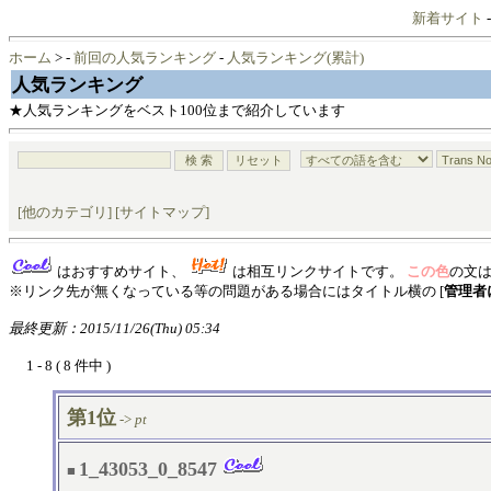
新着サイト
ホーム
> -
前回の人気ランキング
-
人気ランキング(累計)
人気ランキング
★人気ランキングをベスト100位まで紹介しています
[
他のカテゴリ
] [
サイトマップ
]
はおすすめサイト、
は相互リンクサイトです。
この色
の文
※リンク先が無くなっている等の問題がある場合にはタイトル横の [
管理者
最終更新：2015/11/26(Thu) 05:34
1 - 8 ( 8 件中 )
第1位
->
pt
1_43053_0_8547
■