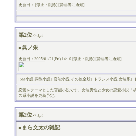
更新日： [
修正・削除
] [
管理者に通知
]
第2位
->
1pt
呉ノ朱
■
更新日：2005/01/21(Fri) 14:10 [
修正・削除
] [
管理者に通知
]
[
SM小説:調教小説
] [
官能小説:その他全般
] [
トランス小説:女装系
] [
恋愛をテーマとした官能小説です。女装男性と少女の恋愛小説「
ス系小説を更新予定。
第2位
->
1pt
まら文太の雑記
■