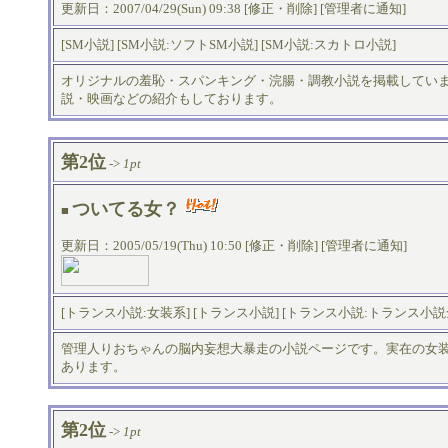
更新日：2007/04/29(Sun) 09:38 [
修正・削除
] [
管理者に通知
]
[
SM小説
] [
SM小説:ソフトSM小説
] [
SM小説:スカトロ小説
]
オリジナルの羞恥・スパンキング・浣腸・調教小説を掲載してい
説・映画などの紹介もしております。
第2位
->
1pt
ついてる女？
■
更新日：2005/05/19(Thu) 10:50 [
修正・削除
] [
管理者に通知
]
[
トランス小説:女装系
] [
トランス小説
] [
トランス小説:トランス小説
管理人りおちゃんの脳内妄想大暴走の小説ページです。実在の女
あります。
第2位
->
1pt