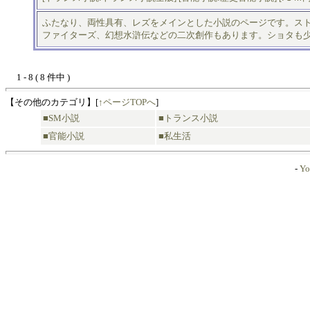
ふたなり、両性具有、レズをメインとした小説のページです。ス
ファイターズ、幻想水滸伝などの二次創作もあります。ショタも
1 - 8 ( 8 件中 )
【その他のカテゴリ】
[
↑ページTOPへ
]
■
SM小説
■
トランス小説
■
官能小説
■
私生活
-
Yo