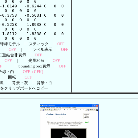
球棒モデル
スティック
OFF
示
OFF
｜
ラベル表示
OFF
二重結合非表示
OFF
OFF
｜
光量30%
OFF
F
｜
bounding box表示
OFF
子球・白
OFF（CPK）
回転
OFF
・黒
背景・灰
背景・白
をクリップボードへコピー