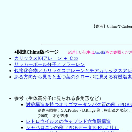
【参考】ChimeでCa
●関連Chime版ページ
※詳しい記事は
Jmol版
をご参照くだ
カリックス[6]アレーン ＋ Ｃ
60
サッカーボール分子／フラーレン
包接化合物／カリックスアレーンとチアカリックスアレ
ある方向から見ると五つ葉のクローバに見える有機塩素
参考（生体高分子に見られる多角形など）
対称構造を持つオリゴマータンパク質の例（PDBデ
※参考図書：G.A.Petsko・D.Ringe 著，横山茂之 監
(2005) …右が表紙
レトロウイルスのキャプシド六角環構造
シャペロニンの例（PDBデータ1GRUより）