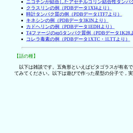
ニコチンが結合したアセチルコリン結合性タンパク
クラスリンの例（PDBデータ1XI4より）
時計タンパク質の例（PDBデータ1TF7より）
キネシンの例（PDBデータ3KINより）
カドヘリンの例（PDBデータ1EDHより）
T4ファージのgp5タンパク質例（PDBデータ1K28
コレラ毒素の例（PDBデータ1XTC・1LTTより）
【話の種】
以下は雑談です。五角形といえばピタゴラスが有名です
てみてください。以下は遊びで作った星型の分子で，実