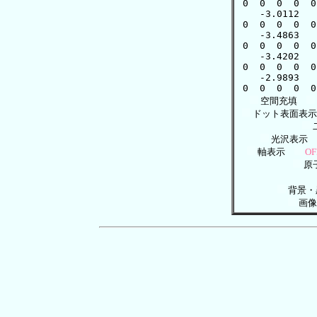
空間充填
ドット表面表
光沢表示
軸表示
OF
原
背景
画像