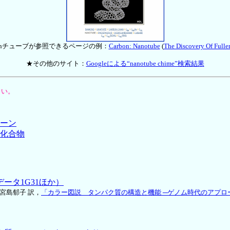
rbonチューブが参照できるページの例：
Carbon: Nanotube
(
The Discovery Of Fulle
★その他のサイト：
Googleによる“nanotube chime”検索結果
さい。
ーン
化合物
ータ1G31ほか）
訳，宮島郁子 訳，
「カラー図説 タンパク質の構造と機能 ─ゲノム時代のアプロ