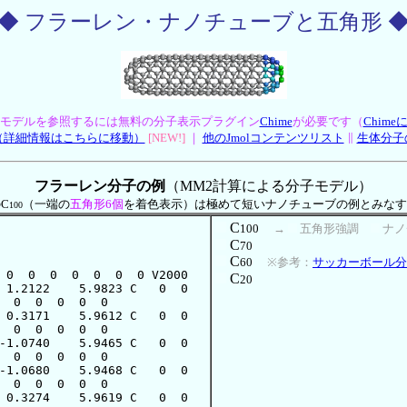
◆ フラーレン・ナノチューブと五角形 
モデルを参照するには無料の分子表示プラグイン
Chime
が必要です（
Chim
版（詳細情報はこちらに移動）
[NEW!]
｜
他のJmolコンテンツリスト
∥
生体分子
フラーレン分子の例
（MM2計算による分子モデル）
C
（一端の
五角形6個
を着色表示）は極めて短いナノチューブの例とみなす
100
C
100
→
五角形強調
ナ
C
70
C
60
※参考：
サッカーボール分
C
20