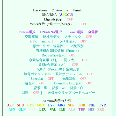
o
Backbone
2
Structure
Termini
DNA/RNA（
A
T
G
C
U
）
Ligands表示
OFF
Water表示（
*
印データのみ）
OFF
Protein選択
DNA/RNA選択
Ligand選択
全選択
空間充填
球棒モデル
スティック
OFF
CPK
amino ｜
ラベル表示
OFF
酸性・中性・塩基性アミノ酸区別
有機概念図I/O値順（Protein）
Dot Surface表示
OFF
水素結合表示（細）
同（太）
OFF
S-S結合表示（太）
OFF
S原子（Protein中）空間充填
静電ポテンシャル
親油ポテンシャル
OFF
Specular
OFF
｜
光量30%
OFF
軸表示
OFF
｜
Bounding Box表示
OFF
背景・黒
背景・灰
背景・白
回転
OFF
｜
画像をクリップボードへコピー
※amino表示の凡例
ASP GLU
CYS MET
LYS ARG
SER THR
PHE TYR
ASN GLN
GLY
LEU VAL ILE
ALA
TRP
HIS
PRO