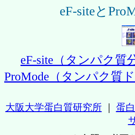
eF-siteと
eF-site（タンパ
ProMode（タンパク
大阪大学蛋白質研究所
｜
蛋白