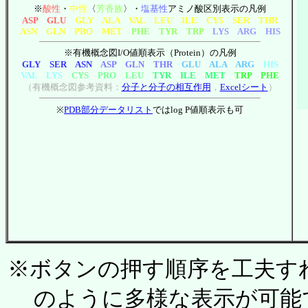
※
酸性
・
中性
〈
芳香族
〉・
塩基性
アミノ酸区別表示の凡例
ASP GLU
GLY ALA VAL LEU ILE CYS SER THR
ASN GLN PRO MET
PHE TYR TRP
LYS ARG HIS
※有機概念図I/O値順表示（Protein）の凡例
GLY SER ASN
ASP GLN THR
GLU ALA ARG
HIS
VAL LYS
CYS PRO LEU
TYR ILE MET
TRP PHE
（有機概念図参考資料：
分子と分子の相互作用
，
Excelシート
）
※
PDB部分データリスト
ではlog P値順表示も可
※ボタンの押す順序を工夫す
のように多様な表示が可能