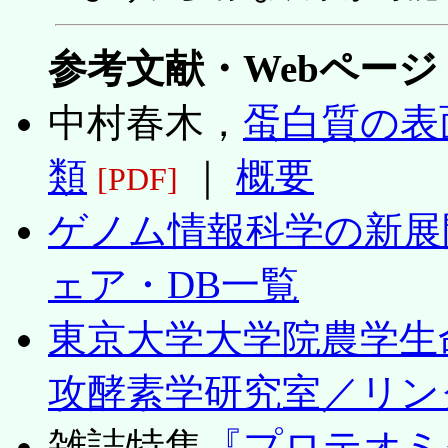
参考文献・Webページ
中村春木，
蛋白質の表
類
｜
概要
[PDF]
ゲノム情報科学の新展
ェア・DB一覧
東京大学大学院農学生
攻酵素学研究室／リン
雑誌特集
『プロテオミ