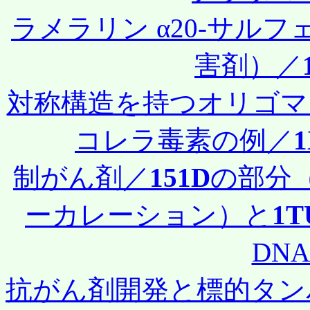
ラメラリン α20-サル
害剤）／
対称構造を持つオリゴマ
コレラ毒素の例／
制がん剤／
151D
の部分（D
ーカレーション）と
1T
DNA
抗がん剤開発と標的タン