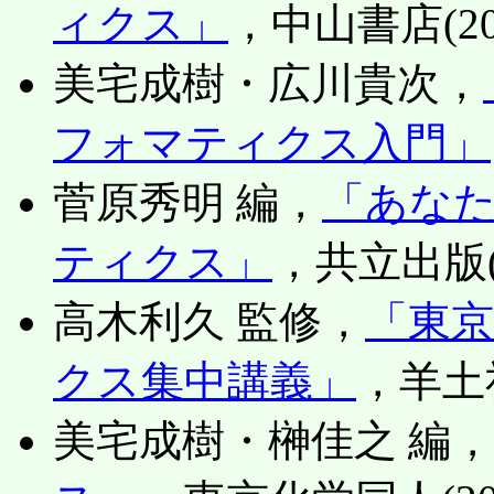
ィクス」
，中山書店(20
美宅成樹・広川貴次，
フォマティクス入門」
菅原秀明 編，
「あな
ティクス」
，共立出版(
高木利久 監修，
「東
クス集中講義」
，羊土社
美宅成樹・榊佳之 編，