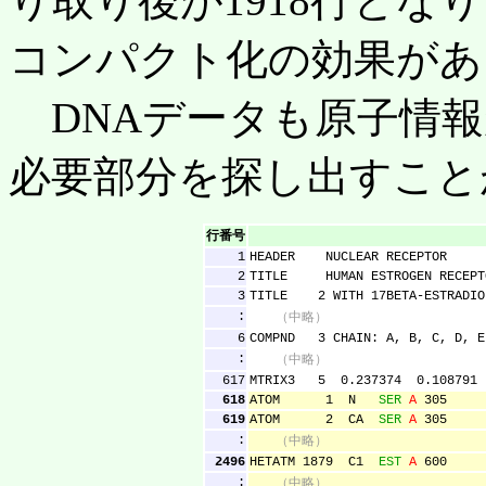
り取り後が1918行とな
コンパクト化の効果があ
DNAデータも原子情報
必要部分を探し出すこと
行番号
1
HEADER NUCLEAR RE
2
TITLE HUMAN ESTROGEN RECEPTOR
3
TITLE 2 WITH 17BETA-ESTRADI
:
（中略）
6
COMPND 3 CHAIN: A, B, C, D, E
:
（中略）
617
MTRIX3 5 0.237374 0.1087
618
ATOM 1 N
SER
A
305 22.
619
ATOM 2 CA
SER
A
305 21.
:
（中略）
2496
HETATM 1879 C1
EST
A
600 7
:
（中略）