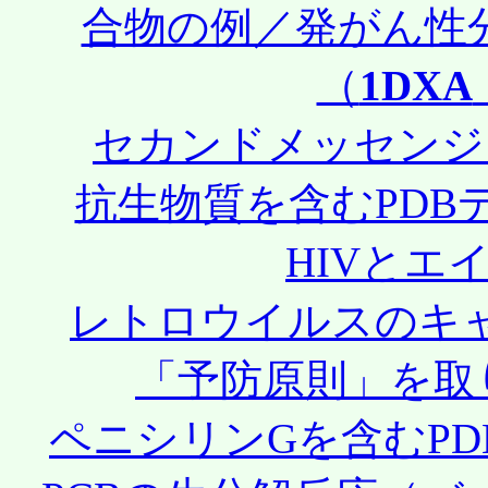
合物の例／発がん性
（
1DXA
セカンドメッセンジ
抗生物質を含むPDB
HIVとエ
レトロウイルスのキ
「予防原則」を取
ペニシリンGを含むPD