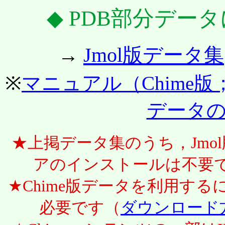
◆ PDB部分デー
→
Jmol版データ集
※
マニュアル（Chime版
データ
★上掲データ集のうち，Jmol
アのインストールは不要
★Chime版データを利用する
必要です（
ダウンロード