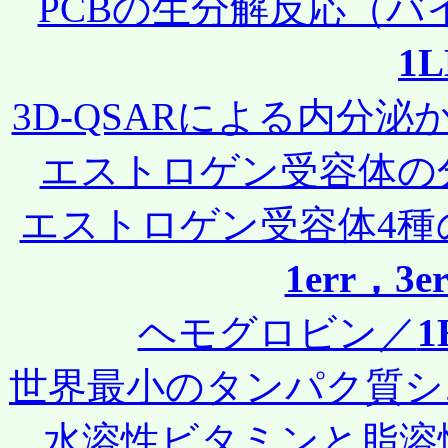
PCBの生分解反応（
1
3D-QSARによる内分
エストロゲン受容体の
エストロゲン受容体4種の
1err，3e
ヘモグロビン／
1
世界最小のタンパク質シ
水溶性ビタミンと脂溶