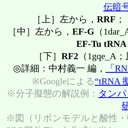
伝暗
［上］左から，
RRF
；
［中］左から，
EF-G
（1dar
EF-Tu tRN
［下］
RF2
（1gqe_
◎詳細：中村義一 編，
「R
※Googleによる
“tRNA
※分子擬態の解説例：
タンパ
※図（リボンモデルと酸性・