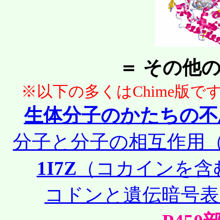
＝ その他
※以下の多くはChime版で
生体分子のかたちの不
分子と分子の相互作用（
1I7Z
（コカインを含む
コドンと遺伝暗号表