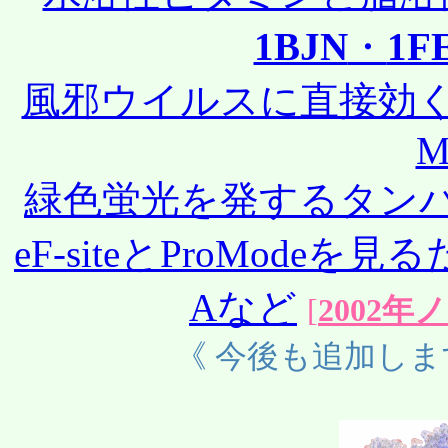
1BJN
・
1F
風邪ウイルスに直接効
M
緑色蛍光を発するタンパ
eF-siteとProModeを
Aなど
[
2002
《 今後も追加しま