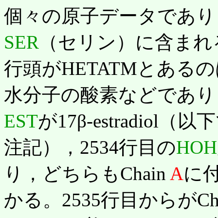
個々の原子データであり，以
SER
（セリン）に含まれ
行頭がHETATMとあるの
水分子の酸素などであり，
EST
が17β-estradio
注記），2534行目の
HOH
り，どちらもChain
A
に
かる。2535行目からがCh