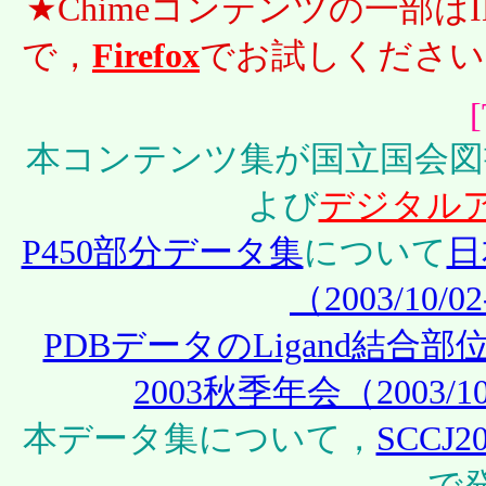
★Chimeコンテンツの一部
で，
Firefox
でお試しください
本コンテンツ集が国立国会図
よび
デジタル
P450部分データ集
について
日
（2003/10/
PDBデータのLigand結合部
2003秋季年会（2003/1
本データ集について，
SCCJ
で