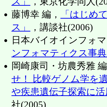
ス」
，東京化学同人(200
藤博幸 編，
「はじめ
ス」
，講談社(2006)
日本バイオインフォマ
ンフォマティクス事典
岡崎康司・坊農秀雅 
せ！ 比較ゲノム学を
や疾患遺伝子探索に活
社(2005)