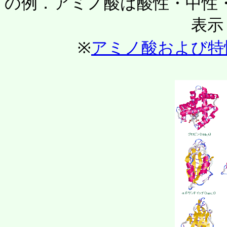
の例．アミノ酸は酸性・中性・塩基性
表示
※
アミノ酸および特