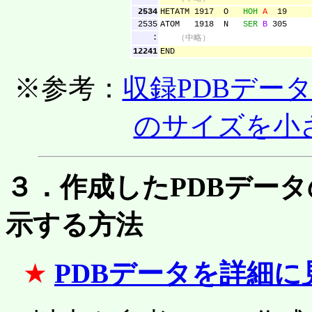
2534
HETATM 1917 O
HOH
A
19 4.84
2535
ATOM 1918 N
SER
B
305 2
:
（中略）
12241
END
※参考：
収録PDBデー
のサイズを小
３．作成したPDBデー
示する方法
★
PDBデータを詳細に