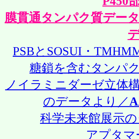
P45
膜貫通タンパク質デー
PSBとSOSUI・TM
糖鎖を含むタンパ
ノイラミニダーゼ立体
のデータより／
A
科学未来館展示の
アプタマ