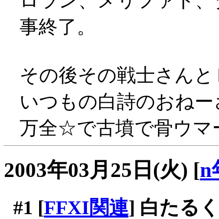
ロラン、メリファト、
事終了。
その後その戦士さんと
いつもの白詩のおねー
万全☆で古墳で骨ウマー(
2003年03月25日(火)
[
n
#1
[
FFXI関連
] 白たるく