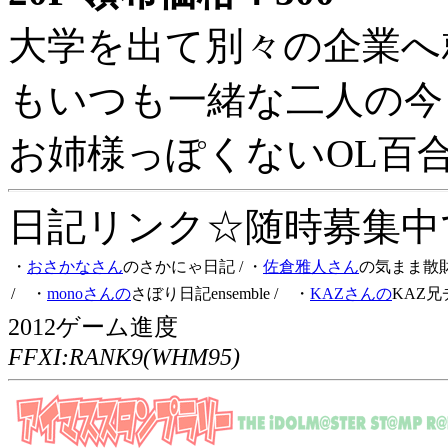
大学を出て別々の企業へ
もいつも一緒な二人の今
お姉様っぽくないOL百
日記リンク☆随時募集中です
・
おさかなさん
のさかにゃ日記
/ ・
佐倉雅人さん
の気まま散
/ ・
monoさんの
さぼり日記ensemble
/ ・
KAZさんの
KAZ兄
2012ゲーム進度
FFXI:RANK9(WHM95)