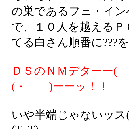
の巣であるフェ・イン
で、１０人を越えるＰ
てる白さん順番に???
ＤＳのＮＭデターー( ・
(・ )ーーッ！！
いや半端じゃないッス(