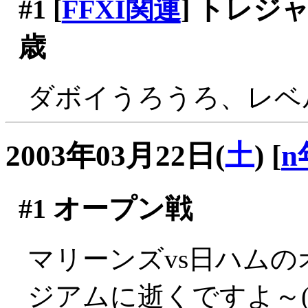
#1
[
FFXI関連
] トレ
歳
ダボイうろうろ、レベ
2003年03月22日(
土
)
[
n
#1
オープン戦
マリーンズvs日ハム
ジアムに逝くですよ～(