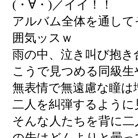
(・∀・)／イイ！！
アルバム全体を通して
囲気ッスｗ
雨の中、泣き叫び抱き
こうで見つめる同級生
無表情で無遠慮な瞳は
二人を糾弾するように
そんな人たちを背に二
の先はどんよりと曇って