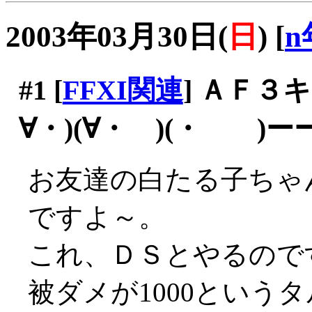
2003年03月30日(
日
)
[
n
#1
[
FFXI関連
] ＡＦ３
∀・)(∀・ )(・ )
お友達の白たる子ちゃ
ですよ～。
これ、ＤＳとやるので
被ダメが1000というタ