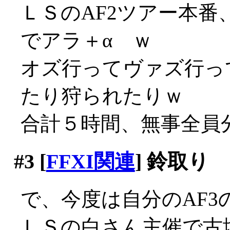
ＬＳのAF2ツアー本
でアラ＋α ｗ
オズ行ってヴァズ行っ
たり狩られたりｗ
合計５時間、無事全員
#3
[
FFXI関連
] 鈴取り
で、今度は自分のAF3
ＬＳの白さん主催で古