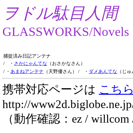
ヲドル駄目人間
GLASSWORKS/Novels
捕捉済み日記アンテナ
/ ・
さかにゃんてな
（おさかなさん）
/ ・
あまねアンテナ
（天野優さん）
/ ・
ダメあんてな
（じゅ
携帯対応ページは
こち
http://www2d.biglobe.ne.jp
（動作確認：ez / willcom 