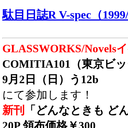
駄目日誌R V-spec（1999/
GLASSWORKS/Nove
COMITIA101（東京
9月2日（日）う12b
にて参加します！
新刊
「どんなときも どん
20P 領布価格￥300