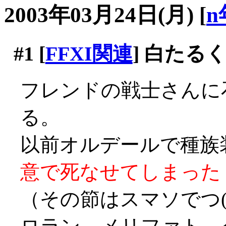
2003年03月24日(月)
[
n
#1
[
FFXI関連
] 白たる
フレンドの戦士さんに
る。
以前オルデールで種族
意で死なせてしまった
（その節はスマソでつ(´