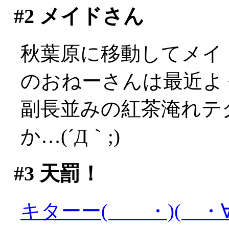
#2
メイドさん
秋葉原に移動してメイ
のおねーさんは最近よ
副長並みの紅茶淹れテ
か…(´Д｀;)
#3
天罰！
キターー( ・)( ・∀)