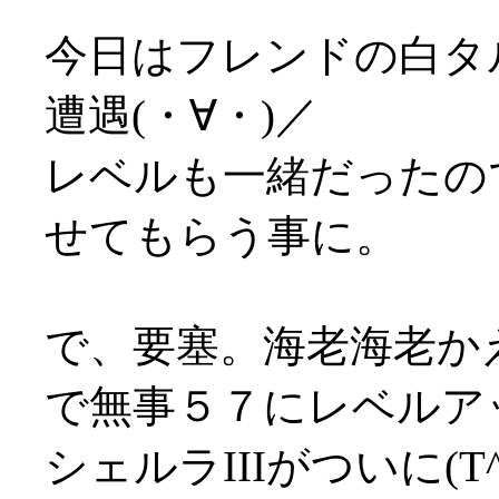
今日はフレンドの白タ
遭遇(・∀・)／
レベルも一緒だったの
せてもらう事に。
で、要塞。海老海老か
で無事５７にレベルア
シェルラIIIがついに(T^T