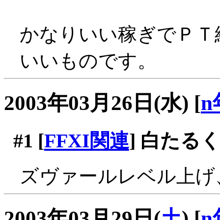
かなりいい稼ぎでＰＴ
いいものです。
2003年03月26日(水)
[
n
#1
[
FFXI関連
] 白たるく
ズヴァールレベル上げ
2003年03月29日(
土
)
[
n