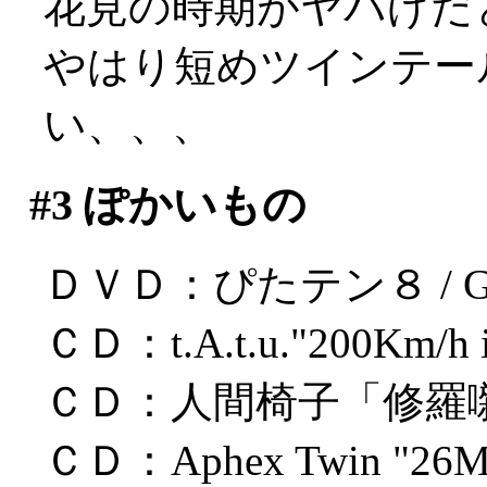
花見の時期がヤバげだ
やはり短めツインテー
い、、、
#3
ぽかいもの
ＤＶＤ：ぴたテン８ / GA
ＣＤ：t.A.t.u."200Km/h in
ＣＤ：人間椅子「修羅
ＣＤ：Aphex Twin "26Mix