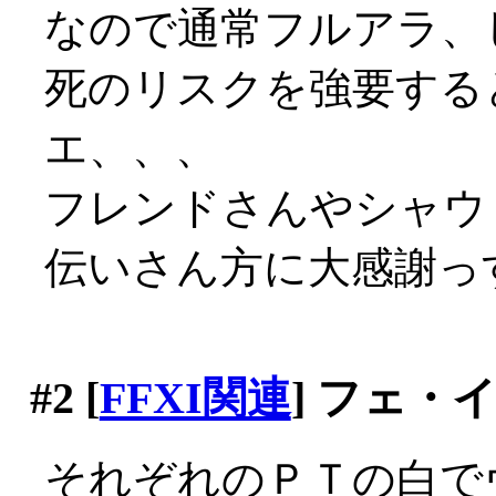
なので通常フルアラ、
死のリスクを強要する
エ、、、
フレンドさんやシャウ
伝いさん方に大感謝っす(
#2
[
FFXI関連
] フェ・
それぞれのＰＴの白で