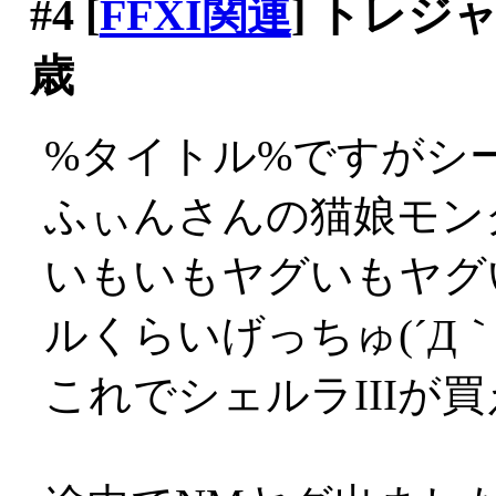
#4
[
FFXI関連
] トレ
歳
%タイトル%ですがシー
ふぃんさんの猫娘モン
いもいもヤグいもヤグ
ルくらいげっちゅ(´Д｀;
これでシェルラIIIが買える