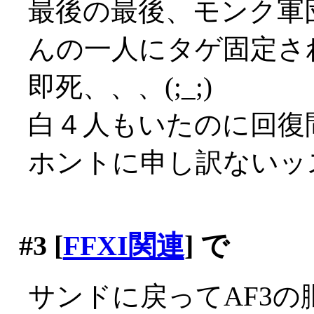
最後の最後、モンク軍
んの一人にタゲ固定さ
即死、、、(;_;)
白４人もいたのに回復間
ホントに申し訳ないッ
#3
[
FFXI関連
] で
サンドに戻ってAF3