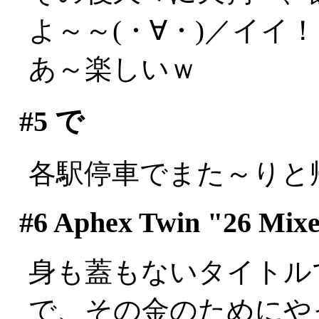
よ～～(・∀・)／イイ
あ～楽しいｗ
#5
で
各駅停車でまた～りと
#6
Aphex Twin "26 Mixe
身も蓋もないタイトルです
で、その金のためにや