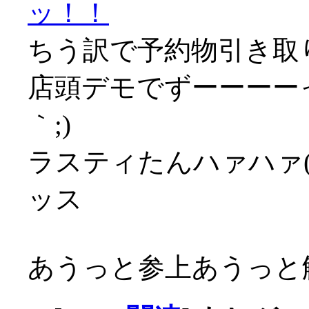
ッ！！
ちう訳で予約物引き取
店頭デモでずーーーーっ
｀;)
ラスティたんハァハァ(´
ッス
あうっと参上あうっと