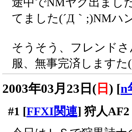
途中でNMヤグ出まし
てました(´Д｀;)N
そうそう、フレンドさ
服、無事完済しますた(
2003年03月23日(
日
)
[
n
#1
[
FFXI関連
] 狩人AF2