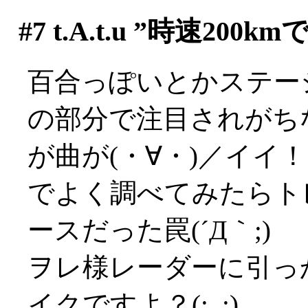
#7
t.A.t.u ”時速2
百合っぽいとかステー
の部分で注目されがち
が曲が(・∀・)／イイ
でよく調べてみたらト
ースだった罠(´Д｀;)
ヲレ様レーダーに引っ
イクですよ？(;_;)