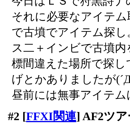
今日はＬＳで狩黒詩ナ
それに必要なアイテム
で古墳でアイテム探し
ス二＋インビで古墳内
標間違えた場所で探し
げとかありましたが(´Д
昼前には無事アイテム
#2
[
FFXI関連
] AF2ツ