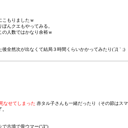
にこもりましたｗ
りぼんクエもやってみる。
この人数ではかなり余裕ｗ
全然次が出なくて結局３時間くらいかかってみたり(´Д｀;)
死なせてしまった
赤タル子さんも一緒だったり（その節はスマソで
了。
古墳で骨ウマー(°Д°)