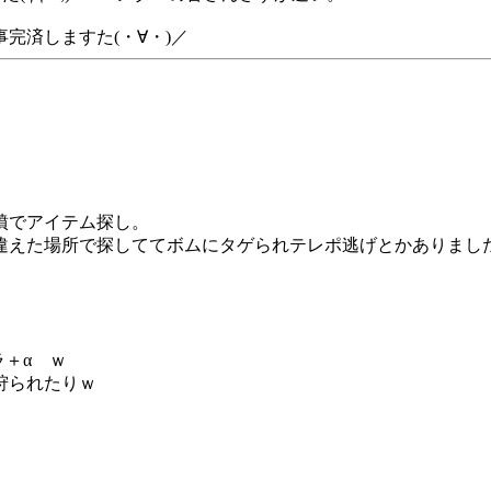
完済しますた(・∀・)／
墳でアイテム探し。
えた場所で探しててボムにタゲられテレポ逃げとかありましたが(
ラ＋α ｗ
狩られたりｗ