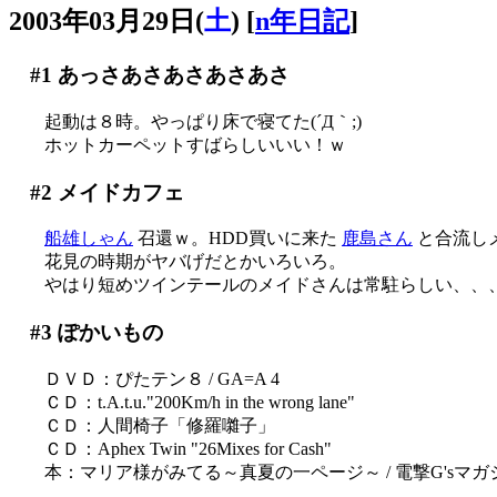
2003年03月29日(
土
)
[
n年日記
]
#1
あっさあさあさあさあさ
起動は８時。やっぱり床で寝てた(´Д｀;)
ホットカーペットすばらしいいい！ｗ
#2
メイドカフェ
船雄しゃん
召還ｗ。HDD買いに来た
鹿島さん
と合流し
花見の時期がヤバげだとかいろいろ。
やはり短めツインテールのメイドさんは常駐らしい、、
#3
ぽかいもの
ＤＶＤ：ぴたテン８ / GA=A 4
ＣＤ：t.A.t.u."200Km/h in the wrong lane"
ＣＤ：人間椅子「修羅囃子」
ＣＤ：Aphex Twin "26Mixes for Cash"
本：マリア様がみてる～真夏の一ページ～ / 電撃G'sマガ