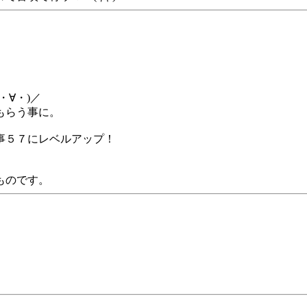
∀・)／
もらう事に。
事５７にレベルアップ！
ものです。