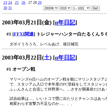
23
24
25
26
27
28
29
30
31
2003年03月21日(金)
[
n年日記
]
#1
[
FFXI関連
] トレジャーハンター白たるくん５
ダボイうろうろ、レベルあげ、後日補完
2003年03月22日(
土
)
[
n年日記
]
#1
オープン戦
マリーンズvs日ハムのオープン戦を観にマリンスタジアム
で、スタジアム入口で本年度のFC登録をしてスタジャン
ふぃんさんと合流して外野席へ。…さすが開幕前だけあ
試合結果は…、いいトコで塁に出たりとチャンスはあったの
相変わらず攻撃力不足なのか…、、、