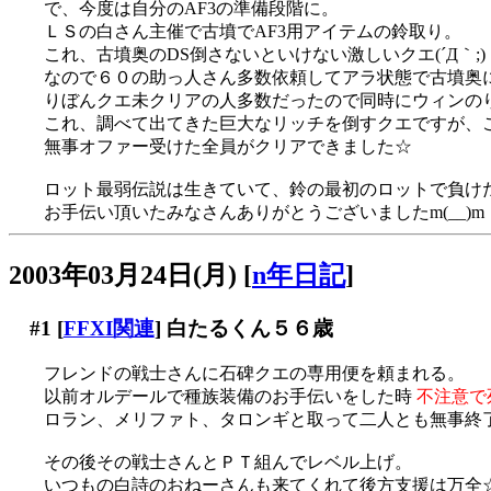
で、今度は自分のAF3の準備段階に。
ＬＳの白さん主催で古墳でAF3用アイテムの鈴取り。
これ、古墳奥のDS倒さないといけない激しいクエ(´Д｀;)
なので６０の助っ人さん多数依頼してアラ状態で古墳奥
りぼんクエ未クリアの人多数だったので同時にウィンの
これ、調べて出てきた巨大なリッチを倒すクエですが、
無事オファー受けた全員がクリアできました☆
ロット最弱伝説は生きていて、鈴の最初のロットで負けた後
お手伝い頂いたみなさんありがとうございましたm(__)m
2003年03月24日(月)
[
n年日記
]
#1
[
FFXI関連
] 白たるくん５６歳
フレンドの戦士さんに石碑クエの専用便を頼まれる。
以前オルデールで種族装備のお手伝いをした時
不注意で
ロラン、メリファト、タロンギと取って二人とも無事終
その後その戦士さんとＰＴ組んでレベル上げ。
いつもの白詩のおねーさんも来てくれて後方支援は万全☆で