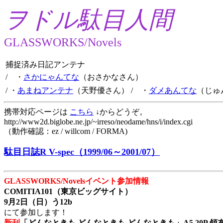
ヲドル駄目人間
GLASSWORKS/Novels
捕捉済み日記アンテナ
/ ・
さかにゃんてな
（おさかなさん）
/ ・
あまねアンテナ
（天野優さん）
/ ・
ダメあんてな
（じゅ
携帯対応ページは
こちら
↓からどうぞ。
http://www2d.biglobe.ne.jp/~irreso/neodame/hns/i/index.cgi
（動作確認：ez / willcom / FORMA)
駄目日誌R V-spec（1999/06～2001/07）
GLASSWORKS/Novelsイベント参加情報
COMITIA101（東京ビッグサイト）
9月2日（日）う12b
にて参加します！
新刊
「どんなときも どんなときも どんなときも」A5 20P 領布