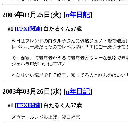
2003年03月25日(火)
[
n年日記
]
#1
[
FFXI関連
] 白たるくん57歳
今日はフレンドの白タル子さんに偶然ジュノ下層で遭遇(・
レベルも一緒だったのでレベルあげＰＴにご一緒させて
で、要塞。海老海老かえる海老海老とウマーな獲物で無
シェルラIIIがついに(T^T)/
かなりいい稼ぎでＰＴ終了。知ってる人と組むのはいい
2003年03月26日(水)
[
n年日記
]
#1
[
FFXI関連
] 白たるくん57歳
ズヴァールレベル上げ、後日補完