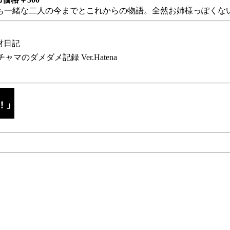
も一緒な二人の今までとこれからの物語。全然お姉様っぽくない
財日記
チャマのダメダメ記録 Ver.Hatena