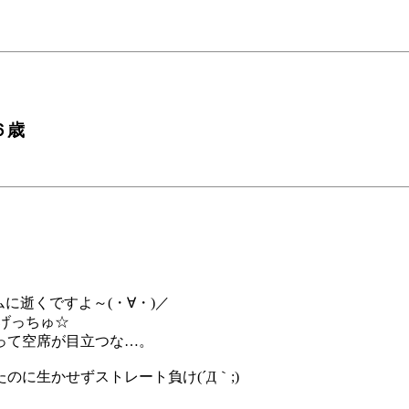
６歳
に逝くですよ～(・∀・)／
げっちゅ☆
って空席が目立つな…。
に生かせずストレート負け(´Д｀;)