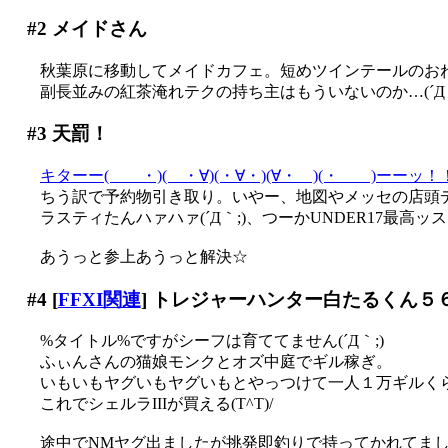
#2
メイドさん
秋葉原に移動してメイドカフェ。短めツインテールのお
副長並みの紅茶淹れテクの持ち主はもういないのか…(´Д｀
#3
天罰！
キターー( ・)( ・∀)(・∀・)(∀・ )(・ )ーーッ！
ちう訳で予約物引き取り。いやー、地図やメッセの店頭デモ
ラスティたんハァハァ(´Д｀;)、つーかUNDER17最高ッス
あうっと参上あうっと解決☆
#4
[
FFXI関連
] トレジャーハンター白たるくん５
%タイトル%ですがシーフは育ててません(´Д｀;)
ふぃんさんの猫娘モンクとオズ中庭でギル稼ぎ。
いもいもヤグいもヤグいもとやっつけて一人１万ギルくらい
これでシェルラIIIが買える(T^T)/
途中でNMヤグ出ましたが挑発即釣りで持ってかれてました