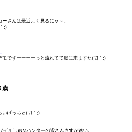
ねーさんは最近よく見るにゃ～。
;)
！
でずーーーーっと流れてて脳に来ますた(´Д｀;)
６歳
げっちゅ(´Д｀;)
(´Д｀;)NMハンターの皆さんさすが速い。