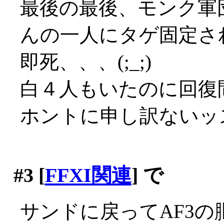
最後の最後、モンク軍
んの一人にタゲ固定さ
即死、、、(;_;)
白４人もいたのに回復間
ホントに申し訳ないッ
#3
[
FFXI関連
] で
サンドに戻ってAF3