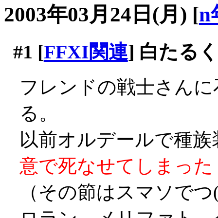
2003年03月24日(月)
[
n
#1
[
FFXI関連
] 白たる
フレンドの戦士さんに
る。
以前オルデールで種族
意で死なせてしまった
（その節はスマソでつ(´