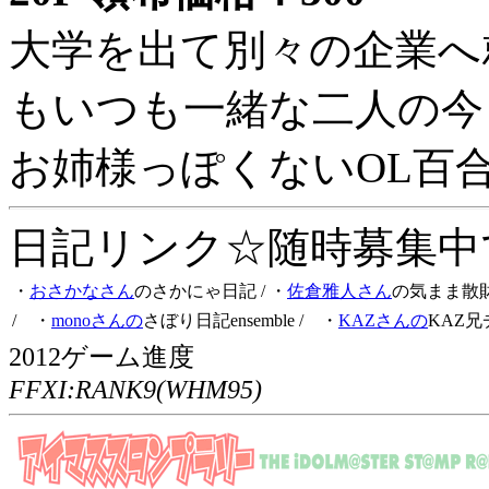
大学を出て別々の企業へ
もいつも一緒な二人の今
お姉様っぽくないOL百
日記リンク☆随時募集中です
・
おさかなさん
のさかにゃ日記
/ ・
佐倉雅人さん
の気まま散
/ ・
monoさんの
さぼり日記ensemble
/ ・
KAZさんの
KAZ兄
2012ゲーム進度
FFXI:RANK9(WHM95)