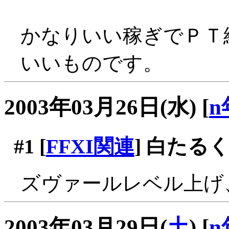
かなりいい稼ぎでＰＴ
いいものです。
2003年03月26日(水)
[
n
#1
[
FFXI関連
] 白たるく
ズヴァールレベル上げ
2003年03月29日(
土
)
[
n