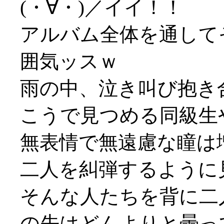
(・∀・)／イイ！！
アルバム全体を通して
囲気ッスｗ
雨の中、泣き叫び抱き
こうで見つめる同級生
無表情で無遠慮な瞳は
二人を糾弾するように
そんな人たちを背に二
の先はどんよりと曇って