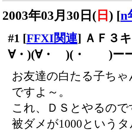
2003年03月30日(
日
)
[
n
#1
[
FFXI関連
] ＡＦ３
∀・)(∀・ )(・ )
お友達の白たる子ちゃ
ですよ～。
これ、ＤＳとやるので
被ダメが1000というタ