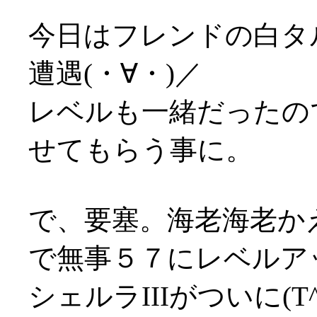
今日はフレンドの白タ
遭遇(・∀・)／
レベルも一緒だったの
せてもらう事に。
で、要塞。海老海老か
で無事５７にレベルア
シェルラIIIがついに(T^T