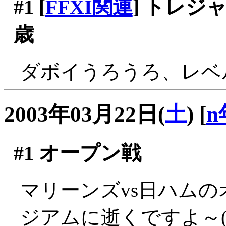
#1
[
FFXI関連
] トレ
歳
ダボイうろうろ、レベ
2003年03月22日(
土
)
[
n
#1
オープン戦
マリーンズvs日ハム
ジアムに逝くですよ～(