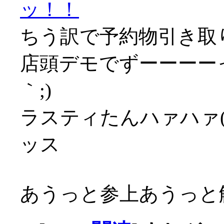
ッ！！
ちう訳で予約物引き取
店頭デモでずーーーーっ
｀;)
ラスティたんハァハァ(´
ッス
あうっと参上あうっと