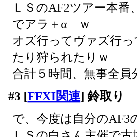
ＬＳのAF2ツアー本
でアラ＋α ｗ
オズ行ってヴァズ行っ
たり狩られたりｗ
合計５時間、無事全員
#3
[
FFXI関連
] 鈴取り
で、今度は自分のAF3
ＬＳの白さん主催で古