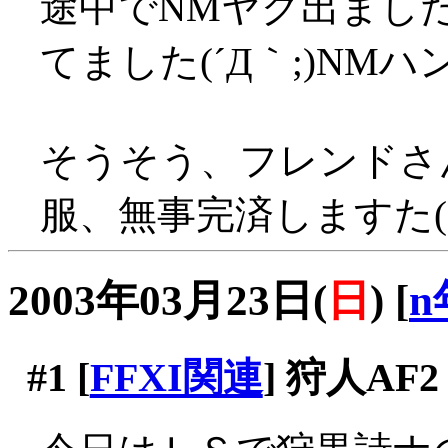
途中でNMヤグ出まし
てました(´Д｀;)N
そうそう、フレンドさ
服、無事完済しますた(
2003年03月23日(
日
)
[
n
#1
[
FFXI関連
] 狩人AF2