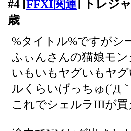
#4
[
FFXI関連
] トレ
歳
%タイトル%ですがシー
ふぃんさんの猫娘モン
いもいもヤグいもヤグ
ルくらいげっちゅ(´Д｀;
これでシェルラIIIが買える