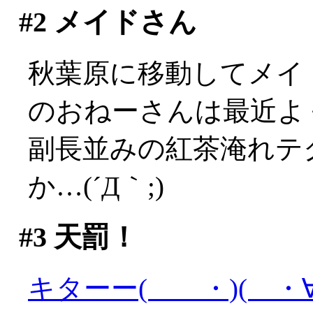
#2
メイドさん
秋葉原に移動してメイ
のおねーさんは最近よ
副長並みの紅茶淹れテ
か…(´Д｀;)
#3
天罰！
キターー( ・)( ・∀)