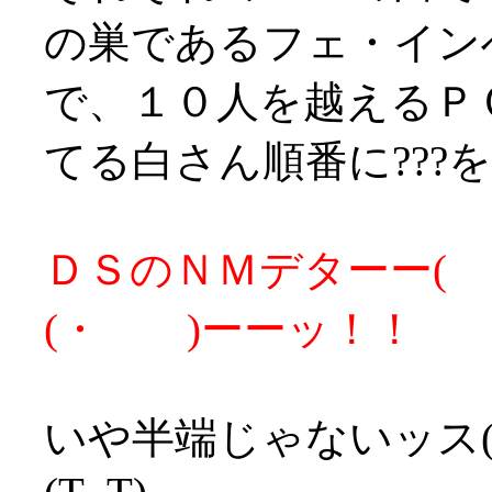
の巣であるフェ・イン
で、１０人を越えるＰ
てる白さん順番に???
ＤＳのＮＭデターー( ・
(・ )ーーッ！！
いや半端じゃないッス(