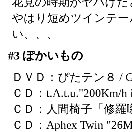
花見の時期がヤバげだ
やはり短めツインテー
い、、、
#3
ぽかいもの
ＤＶＤ：ぴたテン８ / GA
ＣＤ：t.A.t.u."200Km/h in
ＣＤ：人間椅子「修羅
ＣＤ：Aphex Twin "26Mix