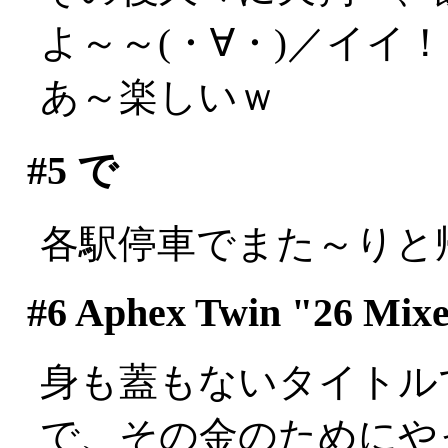
よ～～(・∀・)／イイ
あ～楽しいｗ
#5
で
各駅停車でまた～りと
#6
Aphex Twin "26 Mixe
身も蓋もないタイトルです
で、その金のためにや