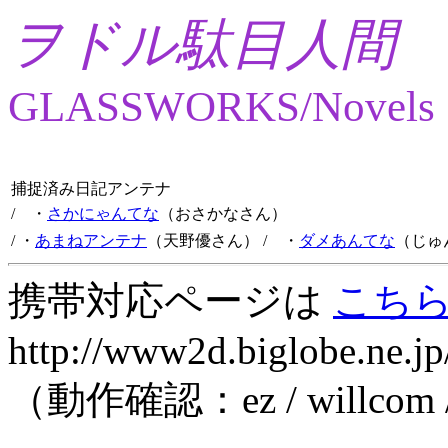
ヲドル駄目人間
GLASSWORKS/Novels
捕捉済み日記アンテナ
/ ・
さかにゃんてな
（おさかなさん）
/ ・
あまねアンテナ
（天野優さん）
/ ・
ダメあんてな
（じゅ
携帯対応ページは
こち
http://www2d.biglobe.ne.jp
（動作確認：ez / willcom 