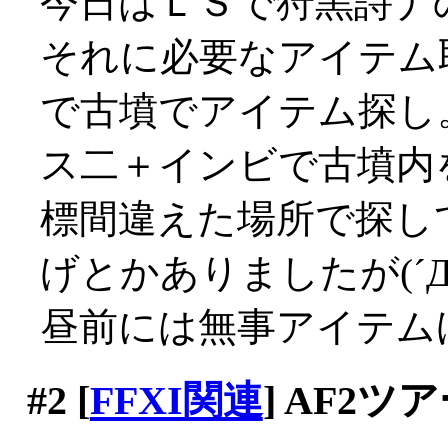
今日はＬＳで狩黒詩ナ
それに必要なアイテム
で古墳でアイテム探し
ス二＋インビで古墳内
標間違えた場所で探し
げとかありましたが(´Д
昼前には無事アイテム
#2
[
FFXI関連
] AF2ツ