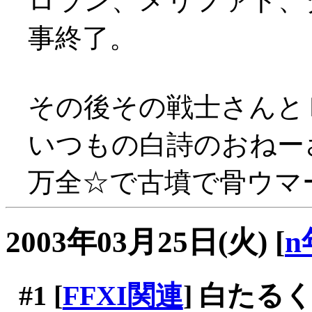
ロラン、メリファト、
事終了。
その後その戦士さんと
いつもの白詩のおねー
万全☆で古墳で骨ウマー(
2003年03月25日(火)
[
n
#1
[
FFXI関連
] 白たるく