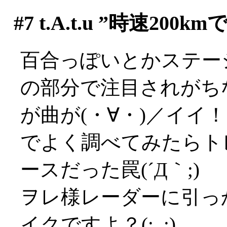
#7
t.A.t.u ”時速2
百合っぽいとかステー
の部分で注目されがち
が曲が(・∀・)／イイ
でよく調べてみたらト
ースだった罠(´Д｀;)
ヲレ様レーダーに引っ
イクですよ？(;_;)