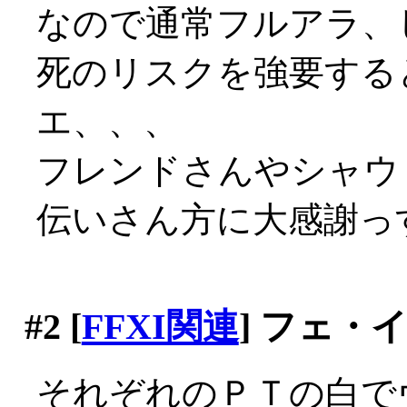
なので通常フルアラ、
死のリスクを強要する
エ、、、
フレンドさんやシャウ
伝いさん方に大感謝っす(
#2
[
FFXI関連
] フェ・
それぞれのＰＴの白で