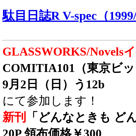
駄目日誌R V-spec（1999/
GLASSWORKS/Nove
COMITIA101（東京
9月2日（日）う12b
にて参加します！
新刊
「どんなときも どん
20P 領布価格￥300