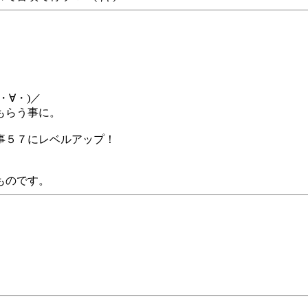
∀・)／
もらう事に。
事５７にレベルアップ！
ものです。