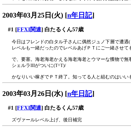
2003年03月25日(火)
[
n年日記
]
#1
[
FFXI関連
] 白たるくん57歳
今日はフレンドの白タル子さんに偶然ジュノ下層で遭遇(・
レベルも一緒だったのでレベルあげＰＴにご一緒させて
で、要塞。海老海老かえる海老海老とウマーな獲物で無
シェルラIIIがついに(T^T)/
かなりいい稼ぎでＰＴ終了。知ってる人と組むのはいい
2003年03月26日(水)
[
n年日記
]
#1
[
FFXI関連
] 白たるくん57歳
ズヴァールレベル上げ、後日補完