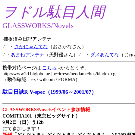
ヲドル駄目人間
GLASSWORKS/Novels
捕捉済み日記アンテナ
/ ・
さかにゃんてな
（おさかなさん）
/ ・
あまねアンテナ
（天野優さん）
/ ・
ダメあんてな
（じゅ
携帯対応ページは
こちら
↓からどうぞ。
http://www2d.biglobe.ne.jp/~irreso/neodame/hns/i/index.cgi
（動作確認：ez / willcom / FORMA)
駄目日誌R V-spec（1999/06～2001/07）
GLASSWORKS/Novelsイベント参加情報
COMITIA101（東京ビッグサイト）
9月2日（日）う12b
にて参加します！
新刊
「どんなときも どんなときも どんなときも」A5 20P 領布