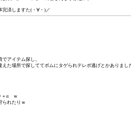
完済しますた(・∀・)／
墳でアイテム探し。
えた場所で探しててボムにタゲられテレポ逃げとかありましたが(
ラ＋α ｗ
狩られたりｗ