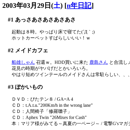
2003年03月29日(
土
)
[
n年日記
]
#1
あっさあさあさあさあさ
起動は８時。やっぱり床で寝てた(´Д｀;)
ホットカーペットすばらしいいい！ｗ
#2
メイドカフェ
船雄しゃん
召還ｗ。HDD買いに来た
鹿島さん
と合流し
花見の時期がヤバげだとかいろいろ。
やはり短めツインテールのメイドさんは常駐らしい、、
#3
ぽかいもの
ＤＶＤ：ぴたテン８ / GA=A 4
ＣＤ：t.A.t.u."200Km/h in the wrong lane"
ＣＤ：人間椅子「修羅囃子」
ＣＤ：Aphex Twin "26Mixes for Cash"
本：マリア様がみてる～真夏の一ページ～ / 電撃G'sマガ