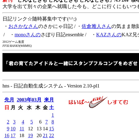
大学を出て別々の企業へ就職した今も、どこに行くにもいつ
日記リンク☆随時募集中です(^^;)
・
おさかなさん
のさかにゃ日記
/ ・
佐倉雅人さん
の気まま散
/ ・
monoさんの
さぼり日記ensemble
/ ・
KAZさんの
KAZ兄
2012ゲーム進度
FFXI:RANK9(WHM95)
hns - 日記自動生成システム - Version 2.10-pl1
先月
2003年03月
来月
日
月
火
水
木
金
土
1
2
3
4
5
6
7
8
9
10
11
12
13
14
15
16
17
18
19
20
21
22