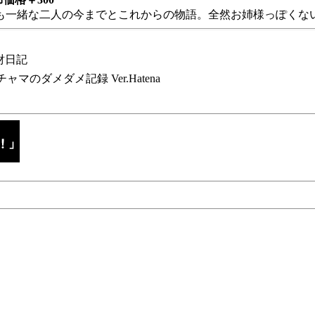
も一緒な二人の今までとこれからの物語。全然お姉様っぽくない
財日記
チャマのダメダメ記録 Ver.Hatena