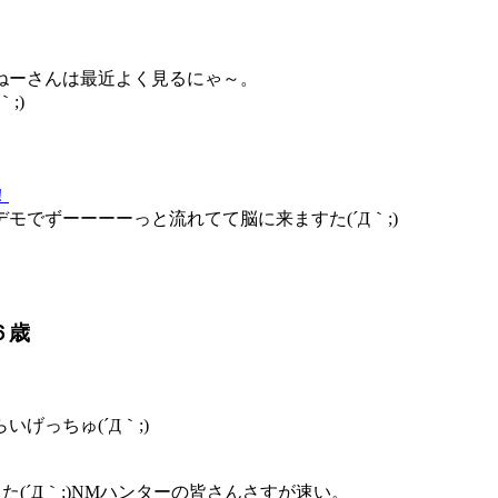
ねーさんは最近よく見るにゃ～。
;)
！
でずーーーーっと流れてて脳に来ますた(´Д｀;)
６歳
げっちゅ(´Д｀;)
(´Д｀;)NMハンターの皆さんさすが速い。