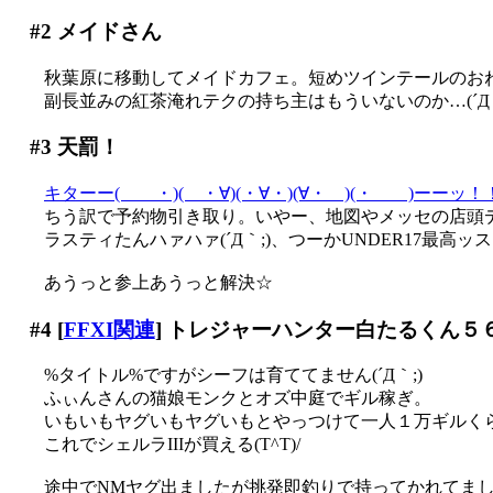
#2
メイドさん
秋葉原に移動してメイドカフェ。短めツインテールのお
副長並みの紅茶淹れテクの持ち主はもういないのか…(´Д｀
#3
天罰！
キターー( ・)( ・∀)(・∀・)(∀・ )(・ )ーーッ！
ちう訳で予約物引き取り。いやー、地図やメッセの店頭デモ
ラスティたんハァハァ(´Д｀;)、つーかUNDER17最高ッス
あうっと参上あうっと解決☆
#4
[
FFXI関連
] トレジャーハンター白たるくん５
%タイトル%ですがシーフは育ててません(´Д｀;)
ふぃんさんの猫娘モンクとオズ中庭でギル稼ぎ。
いもいもヤグいもヤグいもとやっつけて一人１万ギルくらい
これでシェルラIIIが買える(T^T)/
途中でNMヤグ出ましたが挑発即釣りで持ってかれてました