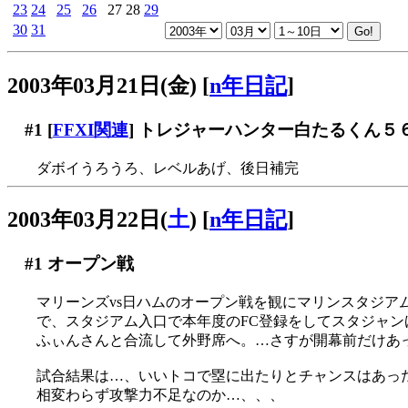
23
24
25
26
27
28
29
30
31
2003年03月21日(金)
[
n年日記
]
#1
[
FFXI関連
] トレジャーハンター白たるくん５
ダボイうろうろ、レベルあげ、後日補完
2003年03月22日(
土
)
[
n年日記
]
#1
オープン戦
マリーンズvs日ハムのオープン戦を観にマリンスタジアム
で、スタジアム入口で本年度のFC登録をしてスタジャン
ふぃんさんと合流して外野席へ。…さすが開幕前だけあ
試合結果は…、いいトコで塁に出たりとチャンスはあったの
相変わらず攻撃力不足なのか…、、、