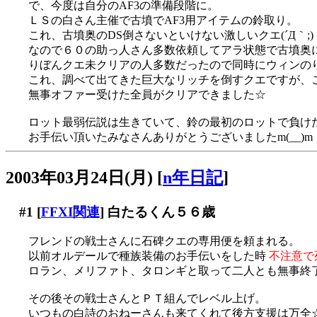
で、今度は自分のAF3の準備段階に。
ＬＳの白さん主催で古墳でAF3用アイテムの鈴取り。
これ、古墳奥のDS倒さないといけない激しいクエ(´Д｀;)
なので６０の助っ人さん多数依頼してアラ状態で古墳奥
りぼんクエ未クリアの人多数だったので同時にウィンの
これ、調べて出てきた巨大なリッチを倒すクエですが、
無事オファー受けた全員がクリアできました☆
ロット最弱伝説は生きていて、鈴の最初のロットで負けた後
お手伝い頂いたみなさんありがとうございましたm(__)m
2003年03月24日(月)
[
n年日記
]
#1
[
FFXI関連
] 白たるくん５６歳
フレンドの戦士さんに石碑クエの専用便を頼まれる。
以前オルデールで種族装備のお手伝いをした時
不注意で
ロラン、メリファト、タロンギと取って二人とも無事終
その後その戦士さんとＰＴ組んでレベル上げ。
いつもの白詩のおねーさんも来てくれて後方支援は万全☆で