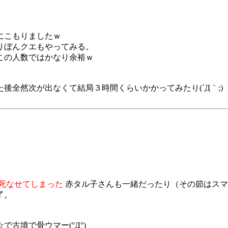
にこもりましたｗ
りぼんクエもやってみる。
この人数ではかなり余裕ｗ
全然次が出なくて結局３時間くらいかかってみたり(´Д｀;)
死なせてしまった
赤タル子さんも一緒だったり（その節はスマソで
了。
古墳で骨ウマー(°Д°)