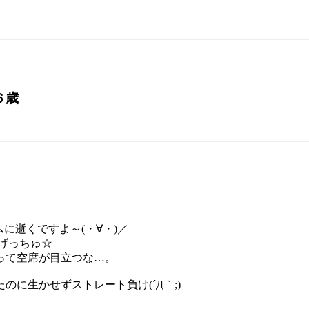
６歳
に逝くですよ～(・∀・)／
げっちゅ☆
って空席が目立つな…。
に生かせずストレート負け(´Д｀;)