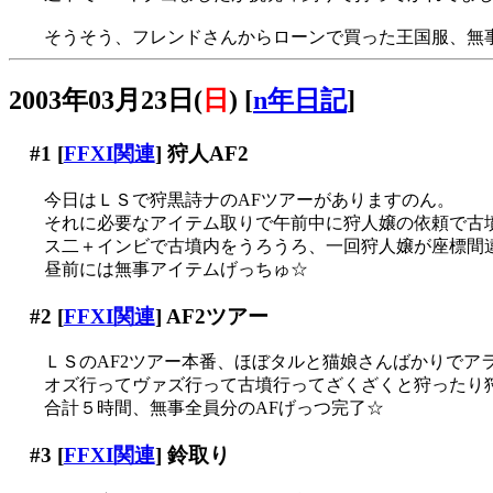
そうそう、フレンドさんからローンで買った王国服、無事
2003年03月23日(
日
)
[
n年日記
]
#1
[
FFXI関連
] 狩人AF2
今日はＬＳで狩黒詩ナのAFツアーがありますのん。
それに必要なアイテム取りで午前中に狩人嬢の依頼で古
ス二＋インビで古墳内をうろうろ、一回狩人嬢が座標間違
昼前には無事アイテムげっちゅ☆
#2
[
FFXI関連
] AF2ツアー
ＬＳのAF2ツアー本番、ほぼタルと猫娘さんばかりでア
オズ行ってヴァズ行って古墳行ってざくざくと狩ったり
合計５時間、無事全員分のAFげっつ完了☆
#3
[
FFXI関連
] 鈴取り