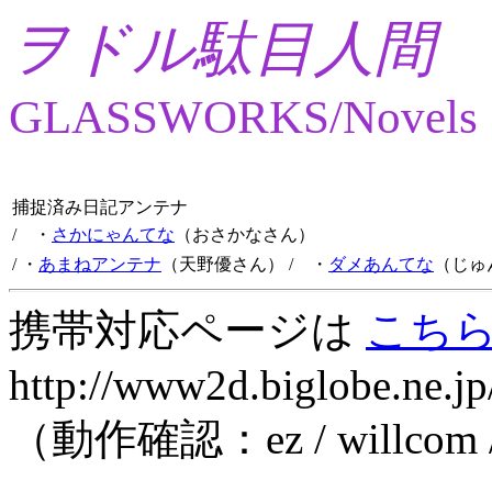
ヲドル駄目人間
GLASSWORKS/Novels
捕捉済み日記アンテナ
/ ・
さかにゃんてな
（おさかなさん）
/ ・
あまねアンテナ
（天野優さん）
/ ・
ダメあんてな
（じゅ
携帯対応ページは
こち
http://www2d.biglobe.ne.jp
（動作確認：ez / willcom 