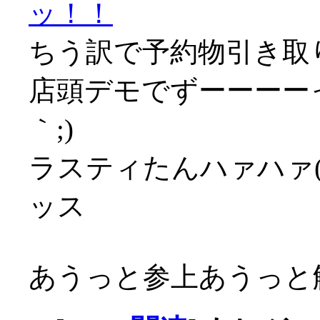
ッ！！
ちう訳で予約物引き取
店頭デモでずーーーーっ
｀;)
ラスティたんハァハァ(´
ッス
あうっと参上あうっと