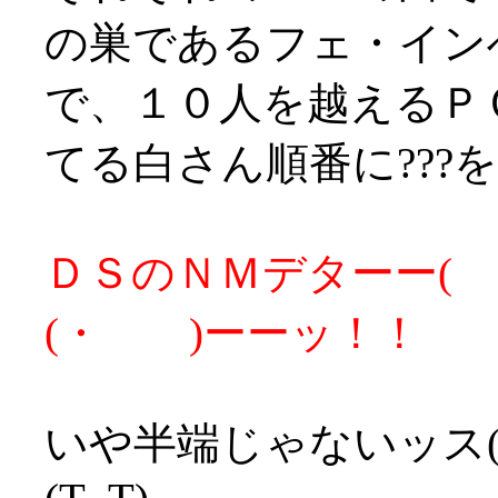
の巣であるフェ・イン
で、１０人を越えるＰ
てる白さん順番に???
ＤＳのＮＭデターー( ・
(・ )ーーッ！！
いや半端じゃないッス(