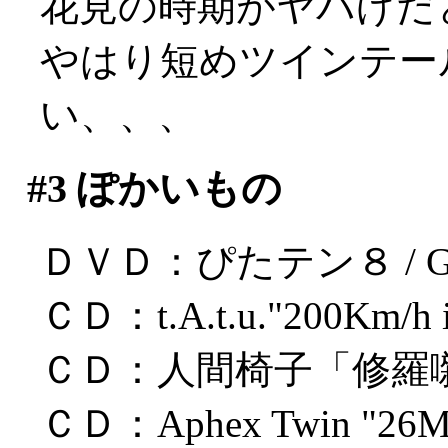
花見の時期がヤバげだ
やはり短めツインテー
い、、、
#3
ぽかいもの
ＤＶＤ：ぴたテン８ / GA
ＣＤ：t.A.t.u."200Km/h in
ＣＤ：人間椅子「修羅
ＣＤ：Aphex Twin "26Mix