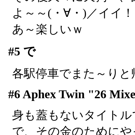
よ～～(・∀・)／イイ
あ～楽しいｗ
#5
で
各駅停車でまた～りと
#6
Aphex Twin "26 Mixe
身も蓋もないタイトルです
で、その金のためにや