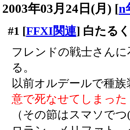
2003年03月24日(月)
[
n
#1
[
FFXI関連
] 白たる
フレンドの戦士さんに
る。
以前オルデールで種族
意で死なせてしまった
（その節はスマソでつ(´