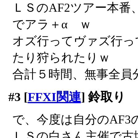
ＬＳのAF2ツアー本
でアラ＋α ｗ
オズ行ってヴァズ行っ
たり狩られたりｗ
合計５時間、無事全員
#3
[
FFXI関連
] 鈴取り
で、今度は自分のAF3
ＬＳの白さん主催で古