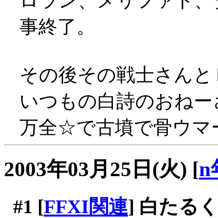
ロラン、メリファト、
事終了。
その後その戦士さんと
いつもの白詩のおねー
万全☆で古墳で骨ウマー(
2003年03月25日(火)
[
n
#1
[
FFXI関連
] 白たるく