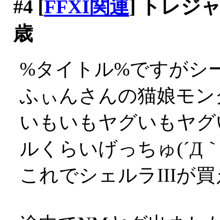
#4
[
FFXI関連
] トレ
歳
%タイトル%ですがシー
ふぃんさんの猫娘モン
いもいもヤグいもヤグ
ルくらいげっちゅ(´Д｀;
これでシェルラIIIが買える