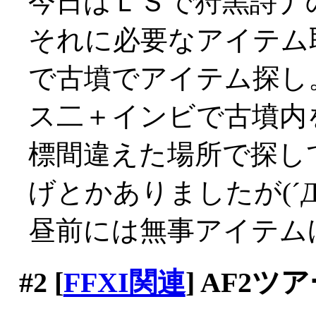
今日はＬＳで狩黒詩ナ
それに必要なアイテム
で古墳でアイテム探し
ス二＋インビで古墳内
標間違えた場所で探し
げとかありましたが(´Д
昼前には無事アイテム
#2
[
FFXI関連
] AF2ツ