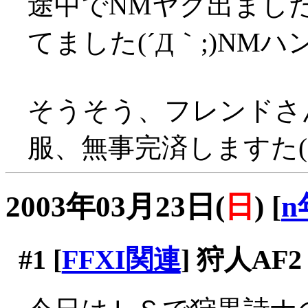
途中でNMヤグ出まし
てました(´Д｀;)N
そうそう、フレンドさ
服、無事完済しますた(
2003年03月23日(
日
)
[
n
#1
[
FFXI関連
] 狩人AF2