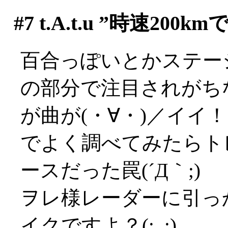
#7
t.A.t.u ”時速2
百合っぽいとかステー
の部分で注目されがち
が曲が(・∀・)／イイ
でよく調べてみたらト
ースだった罠(´Д｀;)
ヲレ様レーダーに引っ
イクですよ？(;_;)