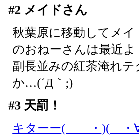
#2
メイドさん
秋葉原に移動してメイ
のおねーさんは最近よ
副長並みの紅茶淹れテ
か…(´Д｀;)
#3
天罰！
キターー( ・)( ・∀)