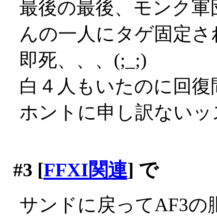
最後の最後、モンク軍
んの一人にタゲ固定さ
即死、、、(;_;)
白４人もいたのに回復間
ホントに申し訳ないッ
#3
[
FFXI関連
] で
サンドに戻ってAF3