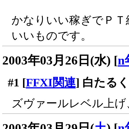
かなりいい稼ぎでＰＴ
いいものです。
2003年03月26日(水)
[
n
#1
[
FFXI関連
] 白たるく
ズヴァールレベル上げ
2003年03月29日(
土
)
[
n