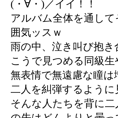
(・∀・)／イイ！！
アルバム全体を通して
囲気ッスｗ
雨の中、泣き叫び抱き
こうで見つめる同級生
無表情で無遠慮な瞳は
二人を糾弾するように
そんな人たちを背に二
の先はどんよりと曇って