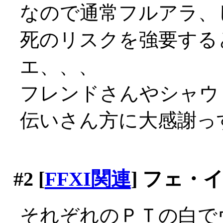
なので通常フルアラ、
死のリスクを強要する
エ、、、
フレンドさんやシャウ
伝いさん方に大感謝っす(
#2
[
FFXI関連
] フェ・
それぞれのＰＴの白で