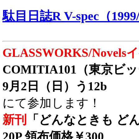
駄目日誌R V-spec（1999/
GLASSWORKS/Nove
COMITIA101（東京
9月2日（日）う12b
にて参加します！
新刊
「どんなときも どん
20P 領布価格￥300