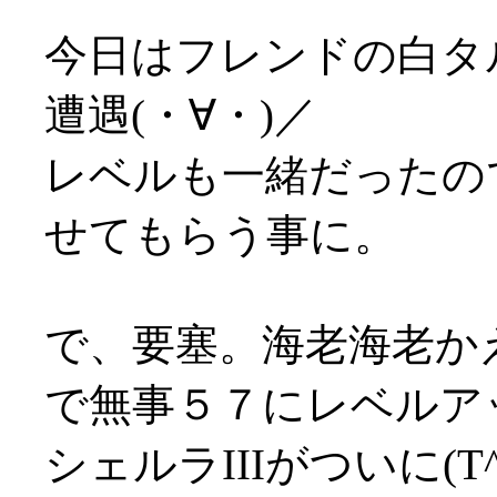
今日はフレンドの白タ
遭遇(・∀・)／
レベルも一緒だったの
せてもらう事に。
で、要塞。海老海老か
で無事５７にレベルア
シェルラIIIがついに(T^T