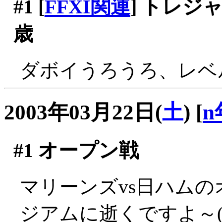
#1
[
FFXI関連
] トレ
歳
ダボイうろうろ、レベ
2003年03月22日(
土
)
[
n
#1
オープン戦
マリーンズvs日ハム
ジアムに逝くですよ～(