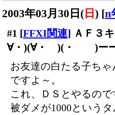
2003年03月30日(
日
)
[
n
#1
[
FFXI関連
] ＡＦ３
∀・)(∀・ )(・ )
お友達の白たる子ちゃ
ですよ～。
これ、ＤＳとやるので
被ダメが1000というタ