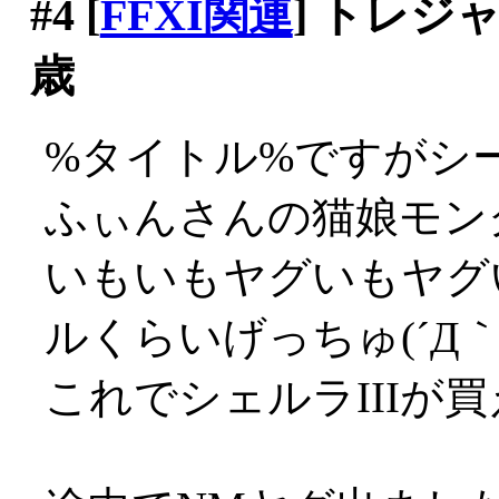
#4
[
FFXI関連
] トレ
歳
%タイトル%ですがシー
ふぃんさんの猫娘モン
いもいもヤグいもヤグ
ルくらいげっちゅ(´Д｀;
これでシェルラIIIが買える