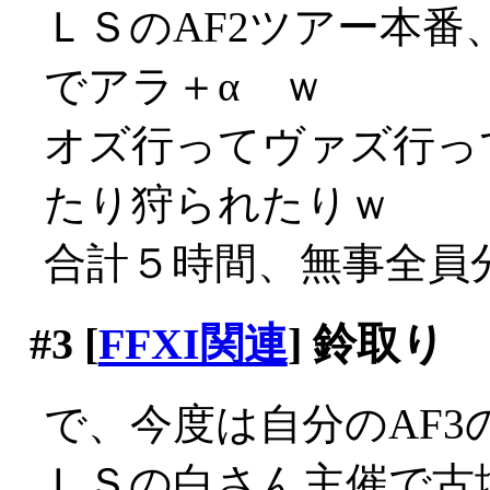
ＬＳのAF2ツアー本
でアラ＋α ｗ
オズ行ってヴァズ行っ
たり狩られたりｗ
合計５時間、無事全員
#3
[
FFXI関連
] 鈴取り
で、今度は自分のAF3
ＬＳの白さん主催で古