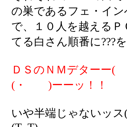
の巣であるフェ・イン
で、１０人を越えるＰ
てる白さん順番に???
ＤＳのＮＭデターー( ・
(・ )ーーッ！！
いや半端じゃないッス(