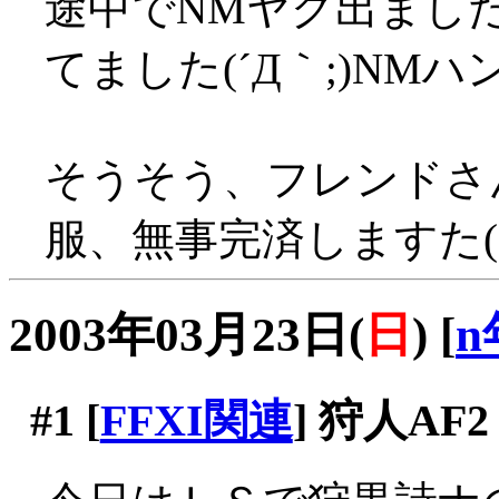
途中でNMヤグ出まし
てました(´Д｀;)N
そうそう、フレンドさ
服、無事完済しますた(
2003年03月23日(
日
)
[
n
#1
[
FFXI関連
] 狩人AF2