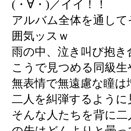
(・∀・)／イイ！！
アルバム全体を通して
囲気ッスｗ
雨の中、泣き叫び抱き
こうで見つめる同級生
無表情で無遠慮な瞳は
二人を糾弾するように
そんな人たちを背に二
の先はどんよりと曇って