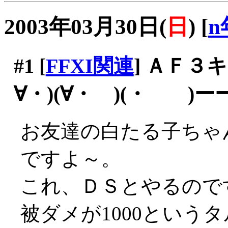
2003年03月30日(
日
)
[
n
#1
[
FFXI関連
] ＡＦ３
∀・)(∀・ )(・ )
お友達の白たる子ちゃ
ですよ～。
これ、ＤＳとやるので
被ダメが1000というタ