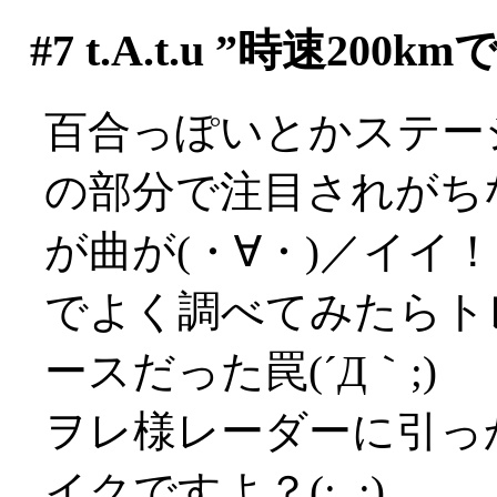
#7
t.A.t.u ”時速2
百合っぽいとかステー
の部分で注目されがち
が曲が(・∀・)／イイ
でよく調べてみたらト
ースだった罠(´Д｀;)
ヲレ様レーダーに引っ
イクですよ？(;_;)