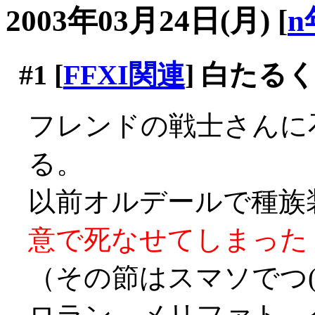
2003年03月24日(月)
[
n
#1
[
FFXI関連
] 白たる
フレンドの戦士さんに
る。
以前オルデールで種族
意で死なせてしまった
（その節はスマソでつ(´