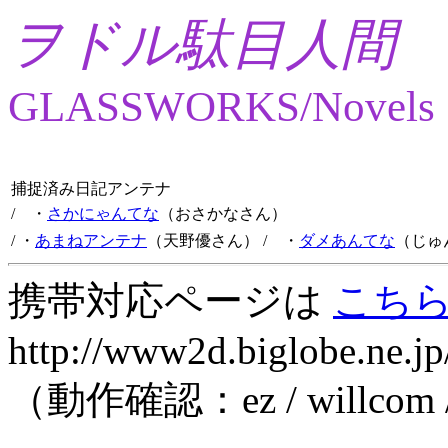
ヲドル駄目人間
GLASSWORKS/Novels
捕捉済み日記アンテナ
/ ・
さかにゃんてな
（おさかなさん）
/ ・
あまねアンテナ
（天野優さん）
/ ・
ダメあんてな
（じゅ
携帯対応ページは
こち
http://www2d.biglobe.ne.jp
（動作確認：ez / willcom 