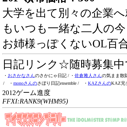
大学を出て別々の企業へ
もいつも一緒な二人の今
お姉様っぽくないOL百
日記リンク☆随時募集中です
・
おさかなさん
のさかにゃ日記
/ ・
佐倉雅人さん
の気まま散
/ ・
monoさんの
さぼり日記ensemble
/ ・
KAZさんの
KAZ兄
2012ゲーム進度
FFXI:RANK9(WHM95)