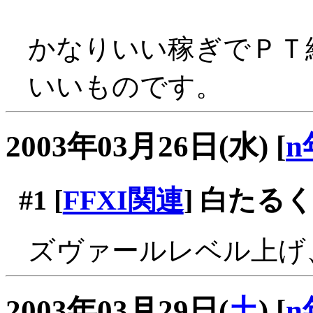
かなりいい稼ぎでＰＴ
いいものです。
2003年03月26日(水)
[
n
#1
[
FFXI関連
] 白たるく
ズヴァールレベル上げ
2003年03月29日(
土
)
[
n