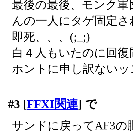
最後の最後、モンク軍
んの一人にタゲ固定さ
即死、、、(;_;)
白４人もいたのに回復間
ホントに申し訳ないッ
#3
[
FFXI関連
] で
サンドに戻ってAF3