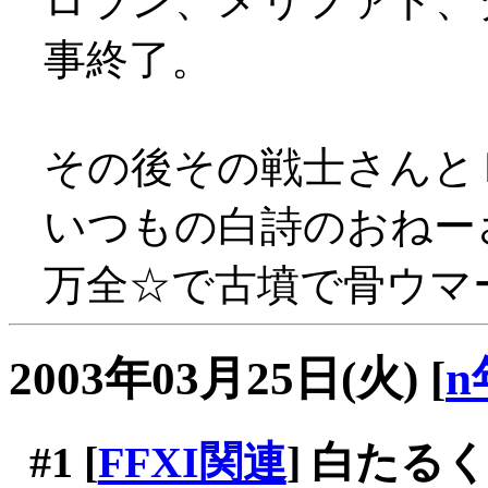
ロラン、メリファト、
事終了。
その後その戦士さんと
いつもの白詩のおねー
万全☆で古墳で骨ウマー(
2003年03月25日(火)
[
n
#1
[
FFXI関連
] 白たるく