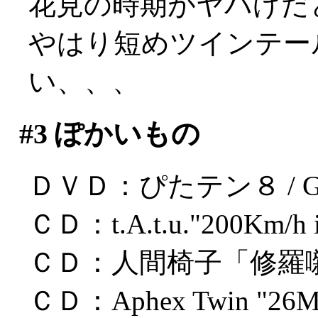
花見の時期がヤバげだ
やはり短めツインテー
い、、、
#3
ぽかいもの
ＤＶＤ：ぴたテン８ / GA
ＣＤ：t.A.t.u."200Km/h in
ＣＤ：人間椅子「修羅
ＣＤ：Aphex Twin "26Mix