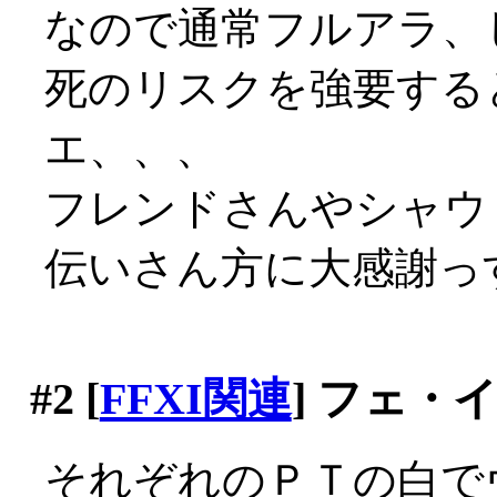
なので通常フルアラ、
死のリスクを強要する
エ、、、
フレンドさんやシャウ
伝いさん方に大感謝っす(
#2
[
FFXI関連
] フェ・
それぞれのＰＴの白で