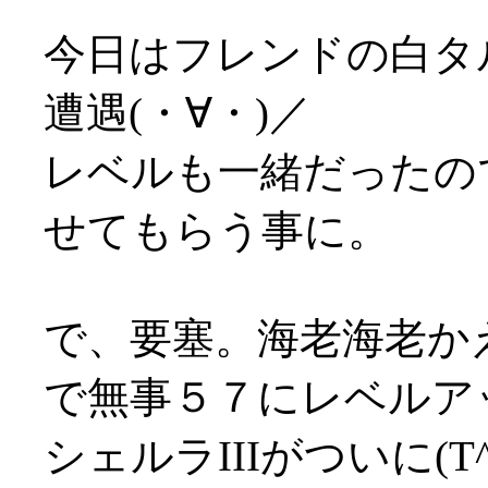
今日はフレンドの白タ
遭遇(・∀・)／
レベルも一緒だったの
せてもらう事に。
で、要塞。海老海老か
で無事５７にレベルア
シェルラIIIがついに(T^T