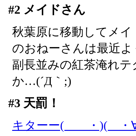
#2
メイドさん
秋葉原に移動してメイ
のおねーさんは最近よ
副長並みの紅茶淹れテ
か…(´Д｀;)
#3
天罰！
キターー( ・)( ・∀)