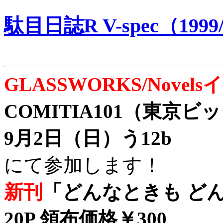
駄目日誌R V-spec（1999/
GLASSWORKS/Nove
COMITIA101（東京
9月2日（日）う12b
にて参加します！
新刊
「どんなときも どん
20P 領布価格￥300