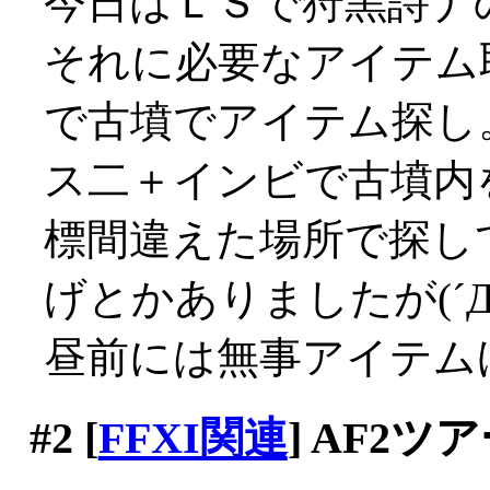
今日はＬＳで狩黒詩ナ
それに必要なアイテム
で古墳でアイテム探し
ス二＋インビで古墳内
標間違えた場所で探し
げとかありましたが(´Д
昼前には無事アイテム
#2
[
FFXI関連
] AF2ツ