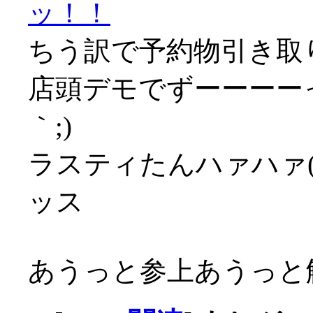
ッ！！
ちう訳で予約物引き取
店頭デモでずーーーーっ
｀;)
ラスティたんハァハァ(´
ッス
あうっと参上あうっと