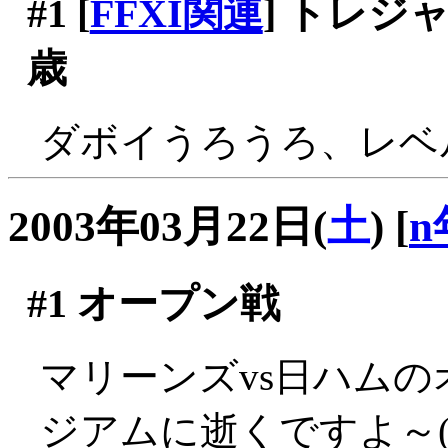
#1
[
FFXI関連
] トレ
歳
ダボイうろうろ、レベ
2003年03月22日(
土
)
[
n
#1
オープン戦
マリーンズvs日ハム
ジアムに逝くですよ～(