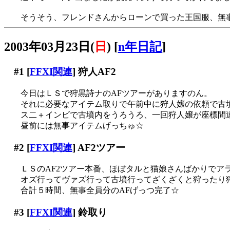
そうそう、フレンドさんからローンで買った王国服、無事
2003年03月23日(
日
)
[
n年日記
]
#1
[
FFXI関連
] 狩人AF2
今日はＬＳで狩黒詩ナのAFツアーがありますのん。
それに必要なアイテム取りで午前中に狩人嬢の依頼で古
ス二＋インビで古墳内をうろうろ、一回狩人嬢が座標間違
昼前には無事アイテムげっちゅ☆
#2
[
FFXI関連
] AF2ツアー
ＬＳのAF2ツアー本番、ほぼタルと猫娘さんばかりでア
オズ行ってヴァズ行って古墳行ってざくざくと狩ったり
合計５時間、無事全員分のAFげっつ完了☆
#3
[
FFXI関連
] 鈴取り