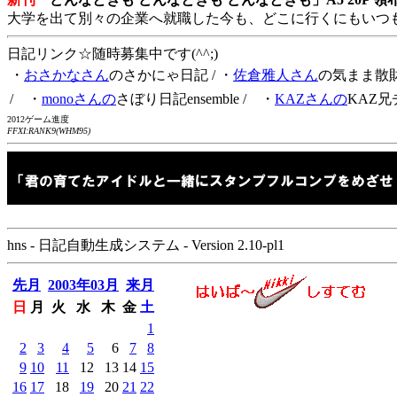
大学を出て別々の企業へ就職した今も、どこに行くにもいつ
日記リンク☆随時募集中です(^^;)
・
おさかなさん
のさかにゃ日記
/ ・
佐倉雅人さん
の気まま散
/ ・
monoさんの
さぼり日記ensemble
/ ・
KAZさんの
KAZ兄
2012ゲーム進度
FFXI:RANK9(WHM95)
hns - 日記自動生成システム - Version 2.10-pl1
先月
2003年03月
来月
日
月
火
水
木
金
土
1
2
3
4
5
6
7
8
9
10
11
12
13
14
15
16
17
18
19
20
21
22