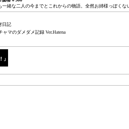
も一緒な二人の今までとこれからの物語。全然お姉様っぽくない
財日記
チャマのダメダメ記録 Ver.Hatena