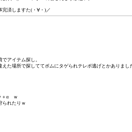
完済しますた(・∀・)／
墳でアイテム探し。
えた場所で探しててボムにタゲられテレポ逃げとかありましたが(
ラ＋α ｗ
狩られたりｗ