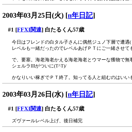
2003年03月25日(火)
[
n年日記
]
#1
[
FFXI関連
] 白たるくん57歳
今日はフレンドの白タル子さんに偶然ジュノ下層で遭遇(・
レベルも一緒だったのでレベルあげＰＴにご一緒させて
で、要塞。海老海老かえる海老海老とウマーな獲物で無
シェルラIIIがついに(T^T)/
かなりいい稼ぎでＰＴ終了。知ってる人と組むのはいい
2003年03月26日(水)
[
n年日記
]
#1
[
FFXI関連
] 白たるくん57歳
ズヴァールレベル上げ、後日補完