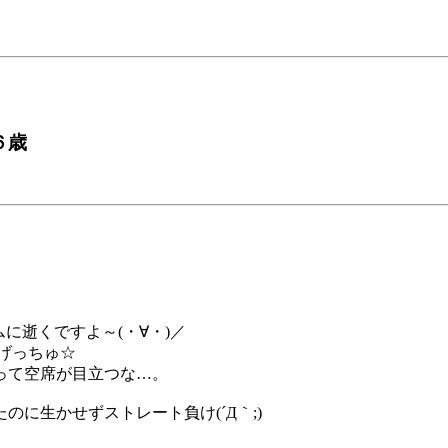
６歳
に逝くですよ～(・∀・)／
げっちゅ☆
って空席が目立つな…。
に生かせずストレート負け(´Д｀;)