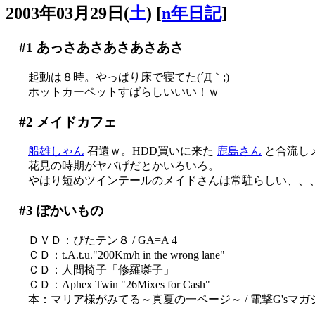
2003年03月29日(
土
)
[
n年日記
]
#1
あっさあさあさあさあさ
起動は８時。やっぱり床で寝てた(´Д｀;)
ホットカーペットすばらしいいい！ｗ
#2
メイドカフェ
船雄しゃん
召還ｗ。HDD買いに来た
鹿島さん
と合流し
花見の時期がヤバげだとかいろいろ。
やはり短めツインテールのメイドさんは常駐らしい、、
#3
ぽかいもの
ＤＶＤ：ぴたテン８ / GA=A 4
ＣＤ：t.A.t.u."200Km/h in the wrong lane"
ＣＤ：人間椅子「修羅囃子」
ＣＤ：Aphex Twin "26Mixes for Cash"
本：マリア様がみてる～真夏の一ページ～ / 電撃G'sマガ