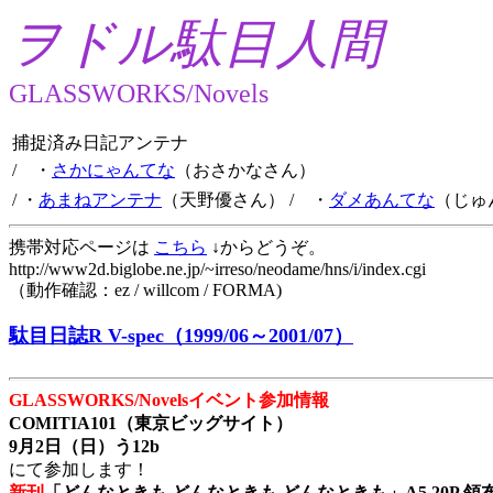
ヲドル駄目人間
GLASSWORKS/Novels
捕捉済み日記アンテナ
/ ・
さかにゃんてな
（おさかなさん）
/ ・
あまねアンテナ
（天野優さん）
/ ・
ダメあんてな
（じゅ
携帯対応ページは
こちら
↓からどうぞ。
http://www2d.biglobe.ne.jp/~irreso/neodame/hns/i/index.cgi
（動作確認：ez / willcom / FORMA)
駄目日誌R V-spec（1999/06～2001/07）
GLASSWORKS/Novelsイベント参加情報
COMITIA101（東京ビッグサイト）
9月2日（日）う12b
にて参加します！
新刊
「どんなときも どんなときも どんなときも」A5 20P 領布