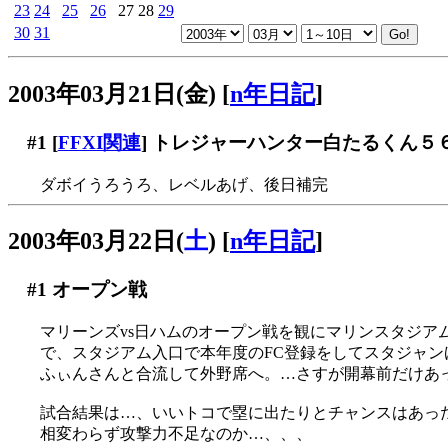
23
24
25
26
27
28
29
30
31
2003年03月21日(金)
[
n年日記
]
#1
[
FFXI関連
] トレジャーハンター白たるくん５
ダボイうろうろ、レベルあげ、後日補完
2003年03月22日(
土
)
[
n年日記
]
#1
オープン戦
マリーンズvs日ハムのオープン戦を観にマリンスタジアム
で、スタジアム入口で本年度のFC登録をしてスタジャン
ふぃんさんと合流して外野席へ。…さすが開幕前だけあ
試合結果は…、いいトコで塁に出たりとチャンスはあったの
相変わらず攻撃力不足なのか…、、、