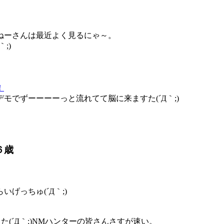
ねーさんは最近よく見るにゃ～。
;)
！
でずーーーーっと流れてて脳に来ますた(´Д｀;)
６歳
げっちゅ(´Д｀;)
(´Д｀;)NMハンターの皆さんさすが速い。