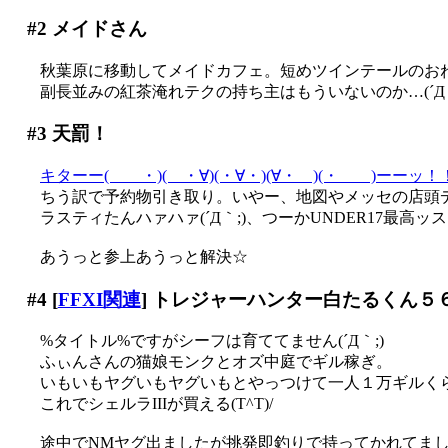
#2
メイドさん
秋葉原に移動してメイドカフェ。短めツインテールのお
副長並みの紅茶淹れテクの持ち主はもういないのか…(´Д｀
#3
天罰！
キターー( ・)( ・∀)(・∀・)(∀・ )(・ )ーーッ！
ちう訳で予約物引き取り。いやー、地図やメッセの店頭デモ
ラスティたんハァハァ(´Д｀;)、つーかUNDER17最高ッス
あうっと参上あうっと解決☆
#4
[
FFXI関連
] トレジャーハンター白たるくん５
%タイトル%ですがシーフは育ててません(´Д｀;)
ふぃんさんの猫娘モンクとオズ中庭でギル稼ぎ。
いもいもヤグいもヤグいもとやっつけて一人１万ギルくらい
これでシェルラIIIが買える(T^T)/
途中でNMヤグ出ましたが挑発即釣りで持ってかれてました