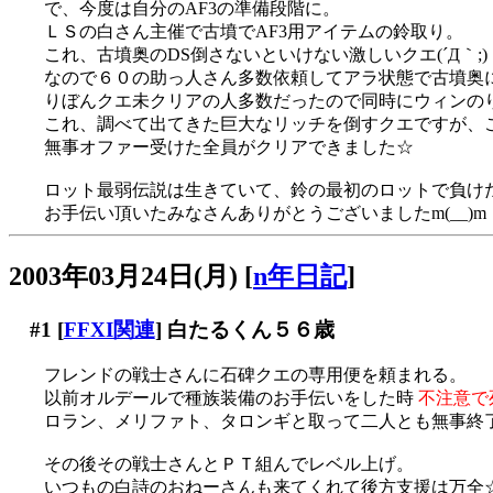
で、今度は自分のAF3の準備段階に。
ＬＳの白さん主催で古墳でAF3用アイテムの鈴取り。
これ、古墳奥のDS倒さないといけない激しいクエ(´Д｀;)
なので６０の助っ人さん多数依頼してアラ状態で古墳奥
りぼんクエ未クリアの人多数だったので同時にウィンの
これ、調べて出てきた巨大なリッチを倒すクエですが、
無事オファー受けた全員がクリアできました☆
ロット最弱伝説は生きていて、鈴の最初のロットで負けた後
お手伝い頂いたみなさんありがとうございましたm(__)m
2003年03月24日(月)
[
n年日記
]
#1
[
FFXI関連
] 白たるくん５６歳
フレンドの戦士さんに石碑クエの専用便を頼まれる。
以前オルデールで種族装備のお手伝いをした時
不注意で
ロラン、メリファト、タロンギと取って二人とも無事終
その後その戦士さんとＰＴ組んでレベル上げ。
いつもの白詩のおねーさんも来てくれて後方支援は万全☆で