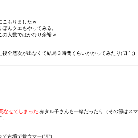
にこもりましたｗ
りぼんクエもやってみる。
この人数ではかなり余裕ｗ
全然次が出なくて結局３時間くらいかかってみたり(´Д｀;)
死なせてしまった
赤タル子さんも一緒だったり（その節はスマソで
了。
古墳で骨ウマー(°Д°)