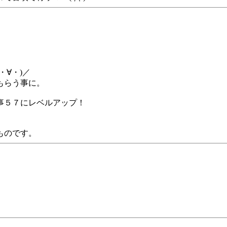
∀・)／
もらう事に。
事５７にレベルアップ！
ものです。