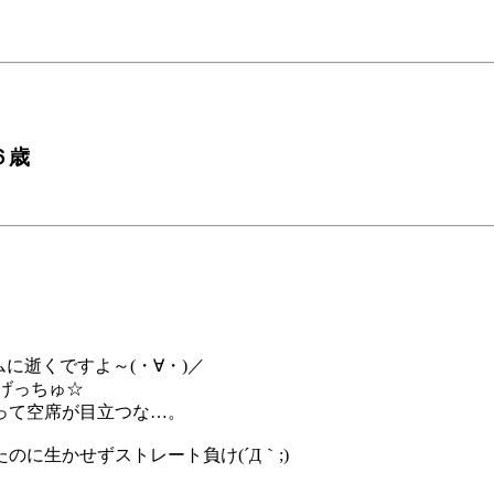
６歳
に逝くですよ～(・∀・)／
げっちゅ☆
って空席が目立つな…。
に生かせずストレート負け(´Д｀;)