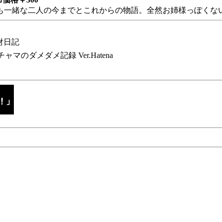
も一緒な二人の今までとこれからの物語。全然お姉様っぽくない
財日記
チャマのダメダメ記録 Ver.Hatena