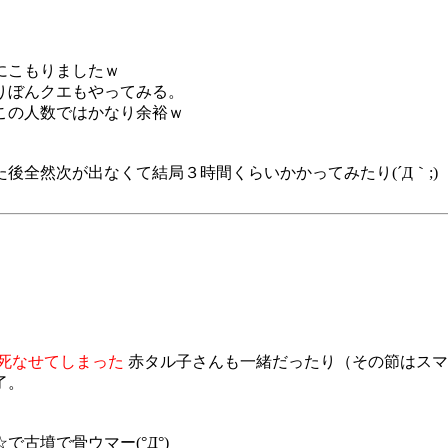
にこもりましたｗ
りぼんクエもやってみる。
この人数ではかなり余裕ｗ
全然次が出なくて結局３時間くらいかかってみたり(´Д｀;)
死なせてしまった
赤タル子さんも一緒だったり（その節はスマソで
了。
古墳で骨ウマー(°Д°)