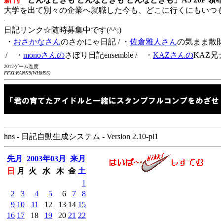
大学を出て別々の企業へ就職した今も、どこに行くにもいつ
日記リンク☆随時募集中です(^^;)
・
おさかなさん
のさかにゃ日記
/ ・
佐倉雅人さん
の気まま散
/ ・
monoさんの
さぼり日記ensemble
/ ・
KAZさんの
KAZ兄
2012ゲーム進度
FFXI:RANK9(WHM95)
hns - 日記自動生成システム - Version 2.10-pl1
先月
2003年03月
来月
日
月
火
水
木
金
土
1
2
3
4
5
6
7
8
9
10
11
12
13
14
15
16
17
18
19
20
21
22