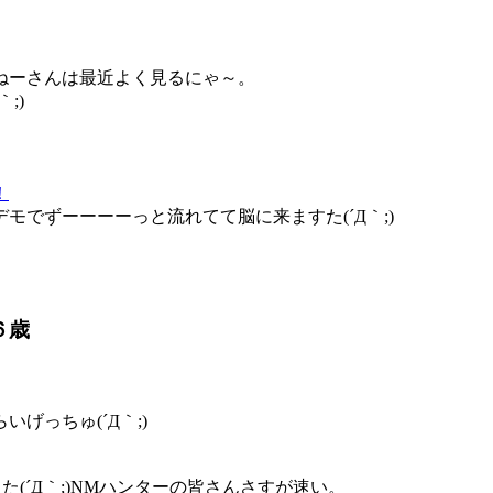
ねーさんは最近よく見るにゃ～。
;)
！
でずーーーーっと流れてて脳に来ますた(´Д｀;)
６歳
げっちゅ(´Д｀;)
(´Д｀;)NMハンターの皆さんさすが速い。