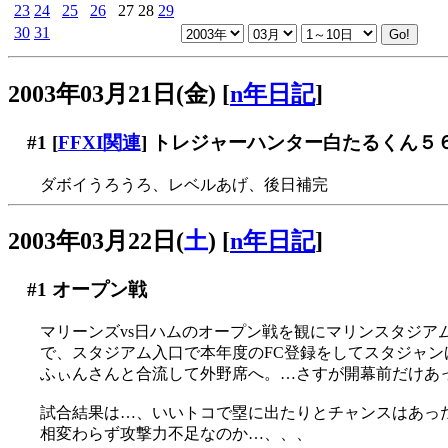
23
24
25
26
27
28
29
30
31
2003年03月21日(金)
[
n年日記
]
#1
[
FFXI関連
] トレジャーハンター白たるくん５
ダボイうろうろ、レベルあげ、後日補完
2003年03月22日(
土
)
[
n年日記
]
#1
オープン戦
マリーンズvs日ハムのオープン戦を観にマリンスタジアム
で、スタジアム入口で本年度のFC登録をしてスタジャン
ふぃんさんと合流して外野席へ。…さすが開幕前だけあ
試合結果は…、いいトコで塁に出たりとチャンスはあったの
相変わらず攻撃力不足なのか…、、、