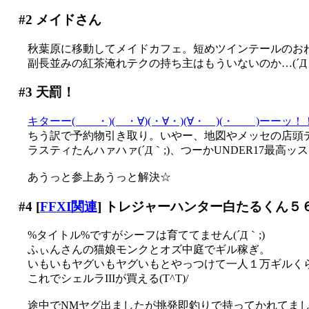
#2
メイドさん
秋葉原に移動してメイドカフェ。短めツインテールのお
副長並みの紅茶淹れテクの持ち主はもういないのか…(´Д｀
#3
天罰！
キターー( ・)( ・∀)(・∀・)(∀・ )(・ )ーーッ！
ちう訳で予約物引き取り。いやー、地図やメッセの店頭デモ
ラスティたんハァハァ(´Д｀;)、つーかUNDER17最高ッス
あうっと参上あうっと解決☆
#4
[
FFXI関連
] トレジャーハンター白たるくん５
%タイトル%ですがシーフは育ててません(´Д｀;)
ふぃんさんの猫娘モンクとオズ中庭でギル稼ぎ。
いもいもヤグいもヤグいもとやっつけて一人１万ギルくらい
これでシェルラIIIが買える(T^T)/
途中でNMヤグ出ましたが挑発即釣りで持ってかれてました