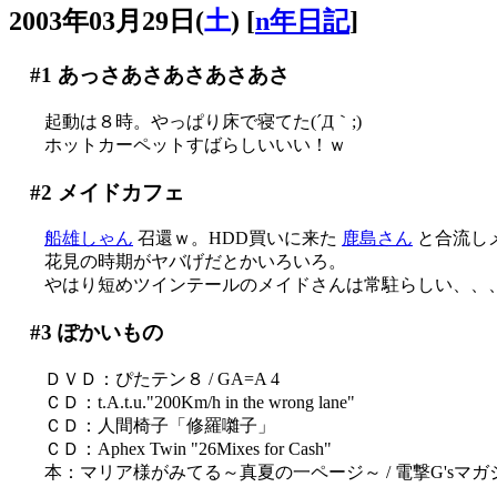
2003年03月29日(
土
)
[
n年日記
]
#1
あっさあさあさあさあさ
起動は８時。やっぱり床で寝てた(´Д｀;)
ホットカーペットすばらしいいい！ｗ
#2
メイドカフェ
船雄しゃん
召還ｗ。HDD買いに来た
鹿島さん
と合流し
花見の時期がヤバげだとかいろいろ。
やはり短めツインテールのメイドさんは常駐らしい、、
#3
ぽかいもの
ＤＶＤ：ぴたテン８ / GA=A 4
ＣＤ：t.A.t.u."200Km/h in the wrong lane"
ＣＤ：人間椅子「修羅囃子」
ＣＤ：Aphex Twin "26Mixes for Cash"
本：マリア様がみてる～真夏の一ページ～ / 電撃G'sマガ