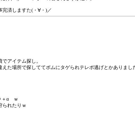
完済しますた(・∀・)／
墳でアイテム探し。
えた場所で探しててボムにタゲられテレポ逃げとかありましたが(
ラ＋α ｗ
狩られたりｗ