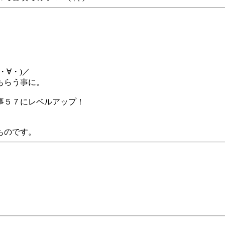
∀・)／
もらう事に。
事５７にレベルアップ！
ものです。