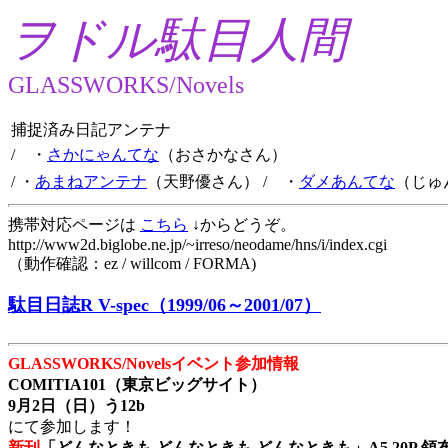
ヲドル駄目人間
GLASSWORKS/Novels
捕捉済み日記アンテナ
/ ・
さかにゃんてな
（おさかなさん）
/ ・
あまねアンテナ
（天野優さん）
/ ・
ダメあんてな
（じゅ
携帯対応ページは
こちら
↓からどうぞ。
http://www2d.biglobe.ne.jp/~irreso/neodame/hns/i/index.cgi
（動作確認：ez / willcom / FORMA)
駄目日誌R V-spec（1999/06～2001/07）
GLASSWORKS/Novelsイベント参加情報
COMITIA101（東京ビッグサイト）
9月2日（日）う12b
にて参加します！
新刊
「どんなときも どんなときも どんなときも」A5 20P 領布