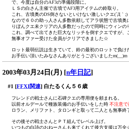
で、今度は自分のAF3の準備段階に。
ＬＳの白さん主催で古墳でAF3用アイテムの鈴取り。
これ、古墳奥のDS倒さないといけない激しいクエ(´Д｀;)
なので６０の助っ人さん多数依頼してアラ状態で古墳奥
りぼんクエ未クリアの人多数だったので同時にウィンの
これ、調べて出てきた巨大なリッチを倒すクエですが、
無事オファー受けた全員がクリアできました☆
ロット最弱伝説は生きていて、鈴の最初のロットで負けた後
お手伝い頂いたみなさんありがとうございましたm(__)m
2003年03月24日(月)
[
n年日記
]
#1
[
FFXI関連
] 白たるくん５６歳
フレンドの戦士さんに石碑クエの専用便を頼まれる。
以前オルデールで種族装備のお手伝いをした時
不注意で
ロラン、メリファト、タロンギと取って二人とも無事終
その後その戦士さんとＰＴ組んでレベル上げ。
いつもの白詩のおねーさんも来てくれて後方支援は万全☆で