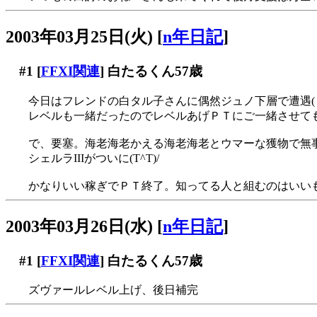
2003年03月25日(火)
[
n年日記
]
#1
[
FFXI関連
] 白たるくん57歳
今日はフレンドの白タル子さんに偶然ジュノ下層で遭遇(・
レベルも一緒だったのでレベルあげＰＴにご一緒させて
で、要塞。海老海老かえる海老海老とウマーな獲物で無
シェルラIIIがついに(T^T)/
かなりいい稼ぎでＰＴ終了。知ってる人と組むのはいい
2003年03月26日(水)
[
n年日記
]
#1
[
FFXI関連
] 白たるくん57歳
ズヴァールレベル上げ、後日補完