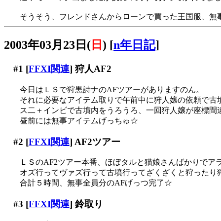
そうそう、フレンドさんからローンで買った王国服、無事
2003年03月23日(
日
)
[
n年日記
]
#1
[
FFXI関連
] 狩人AF2
今日はＬＳで狩黒詩ナのAFツアーがありますのん。
それに必要なアイテム取りで午前中に狩人嬢の依頼で古
ス二＋インビで古墳内をうろうろ、一回狩人嬢が座標間違
昼前には無事アイテムげっちゅ☆
#2
[
FFXI関連
] AF2ツアー
ＬＳのAF2ツアー本番、ほぼタルと猫娘さんばかりでア
オズ行ってヴァズ行って古墳行ってざくざくと狩ったり
合計５時間、無事全員分のAFげっつ完了☆
#3
[
FFXI関連
] 鈴取り