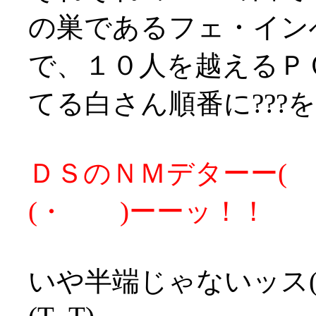
の巣であるフェ・イン
で、１０人を越えるＰ
てる白さん順番に???
ＤＳのＮＭデターー( ・
(・ )ーーッ！！
いや半端じゃないッス(