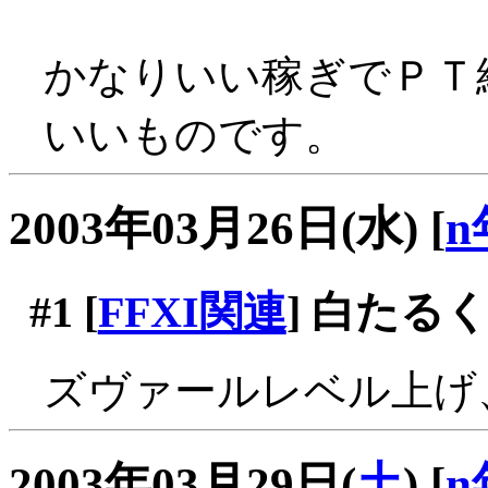
かなりいい稼ぎでＰＴ
いいものです。
2003年03月26日(水)
[
n
#1
[
FFXI関連
] 白たるく
ズヴァールレベル上げ
2003年03月29日(
土
)
[
n