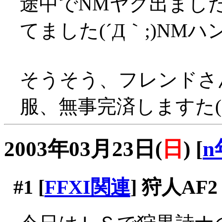
途中でNMヤグ出まし
てました(´Д｀;)N
そうそう、フレンドさ
服、無事完済しますた(
2003年03月23日(
日
)
[
n
#1
[
FFXI関連
] 狩人AF2