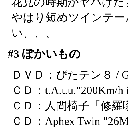
花見の時期がヤバげだ
やはり短めツインテー
い、、、
#3
ぽかいもの
ＤＶＤ：ぴたテン８ / GA
ＣＤ：t.A.t.u."200Km/h in
ＣＤ：人間椅子「修羅
ＣＤ：Aphex Twin "26Mix