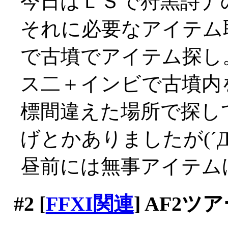
今日はＬＳで狩黒詩ナ
それに必要なアイテム
で古墳でアイテム探し
ス二＋インビで古墳内
標間違えた場所で探し
げとかありましたが(´Д
昼前には無事アイテム
#2
[
FFXI関連
] AF2ツ