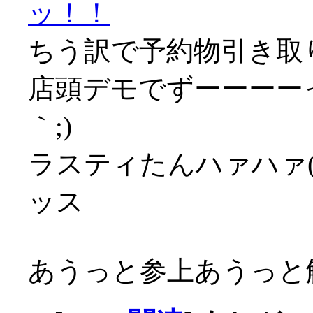
ッ！！
ちう訳で予約物引き取
店頭デモでずーーーーっ
｀;)
ラスティたんハァハァ(´
ッス
あうっと参上あうっと