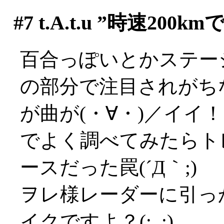
#7
t.A.t.u ”時速2
百合っぽいとかステー
の部分で注目されがち
が曲が(・∀・)／イイ
でよく調べてみたらト
ースだった罠(´Д｀;)
ヲレ様レーダーに引っ
イクですよ？(;_;)