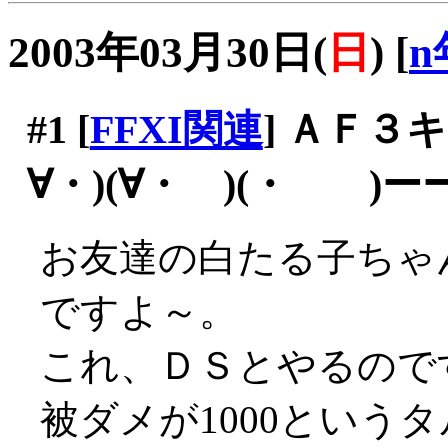
2003年03月30日(
日
)
[
n
#1
[
FFXI関連
] ＡＦ３
∀・)(∀・ )(・ )
お友達の白たる子ちゃ
ですよ～。
これ、ＤＳとやるので
被ダメが1000というタ