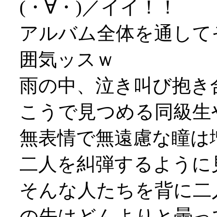
(・∀・)／イイ！！
アルバム全体を通して
囲気ッスｗ
雨の中、泣き叫び抱き
こうで見つめる同級生
無表情で無遠慮な瞳は
二人を糾弾するように
そんな人たちを背に二
の先はどんよりと曇って