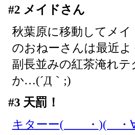
#2
メイドさん
秋葉原に移動してメイ
のおねーさんは最近よ
副長並みの紅茶淹れテ
か…(´Д｀;)
#3
天罰！
キターー( ・)( ・∀)