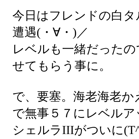
今日はフレンドの白タ
遭遇(・∀・)／
レベルも一緒だったの
せてもらう事に。
で、要塞。海老海老か
で無事５７にレベルア
シェルラIIIがついに(T^T