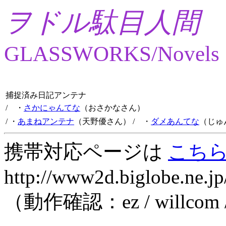
ヲドル駄目人間
GLASSWORKS/Novels
捕捉済み日記アンテナ
/ ・
さかにゃんてな
（おさかなさん）
/ ・
あまねアンテナ
（天野優さん）
/ ・
ダメあんてな
（じゅ
携帯対応ページは
こち
http://www2d.biglobe.ne.jp
（動作確認：ez / willcom 