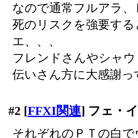
なので通常フルアラ、
死のリスクを強要する
エ、、、
フレンドさんやシャウ
伝いさん方に大感謝っす(
#2
[
FFXI関連
] フェ・
それぞれのＰＴの白で