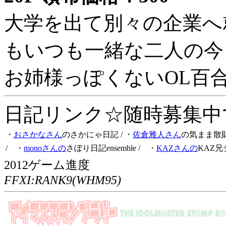
大学を出て別々の企業へ
もいつも一緒な二人の今
お姉様っぽくないOL百
日記リンク☆随時募集中です
・
おさかなさん
のさかにゃ日記
/ ・
佐倉雅人さん
の気まま散
/ ・
monoさんの
さぼり日記ensemble
/ ・
KAZさんの
KAZ兄
2012ゲーム進度
FFXI:RANK9(WHM95)