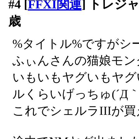
#4
[
FFXI関連
] トレ
歳
%タイトル%ですがシー
ふぃんさんの猫娘モン
いもいもヤグいもヤグ
ルくらいげっちゅ(´Д｀;
これでシェルラIIIが買える