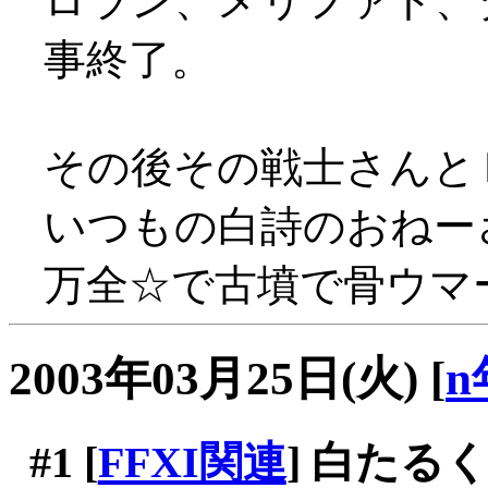
ロラン、メリファト、
事終了。
その後その戦士さんと
いつもの白詩のおねー
万全☆で古墳で骨ウマー(
2003年03月25日(火)
[
n
#1
[
FFXI関連
] 白たるく