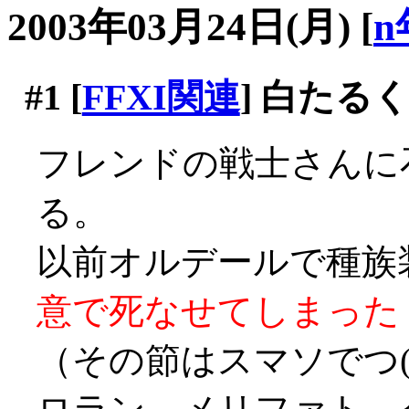
2003年03月24日(月)
[
n
#1
[
FFXI関連
] 白たる
フレンドの戦士さんに
る。
以前オルデールで種族
意で死なせてしまった
（その節はスマソでつ(´