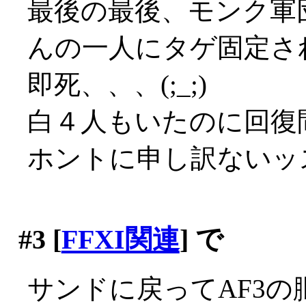
最後の最後、モンク軍
んの一人にタゲ固定さ
即死、、、(;_;)
白４人もいたのに回復間
ホントに申し訳ないッ
#3
[
FFXI関連
] で
サンドに戻ってAF3