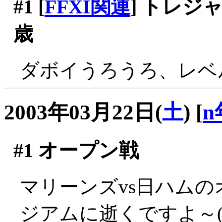
#1
[
FFXI関連
] トレ
歳
ダボイうろうろ、レベ
2003年03月22日(
土
)
[
n
#1
オープン戦
マリーンズvs日ハム
ジアムに逝くですよ～(