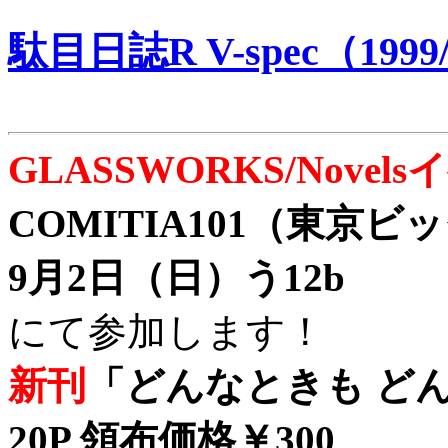
駄目日誌R V-spec（1999/
GLASSWORKS/Nove
COMITIA101（東京
9月2日（日）う12b
にて参加します！
新刊
「どんなときも どん
20P 領布価格￥300