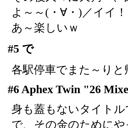
よ～～(・∀・)／イイ
あ～楽しいｗ
#5
で
各駅停車でまた～りと
#6
Aphex Twin "26 Mixe
身も蓋もないタイトルです
で、その金のためにや