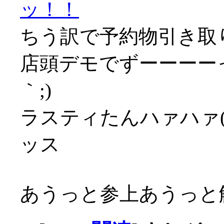
ッ！！
ちう訳で予約物引き取
店頭デモでずーーーーっ
｀;)
ラスティたんハァハァ(´
ッス
あうっと参上あうっと