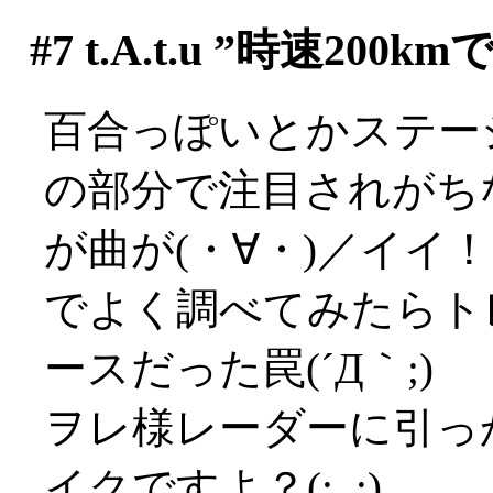
#7
t.A.t.u ”時速2
百合っぽいとかステー
の部分で注目されがち
が曲が(・∀・)／イイ
でよく調べてみたらト
ースだった罠(´Д｀;)
ヲレ様レーダーに引っ
イクですよ？(;_;)