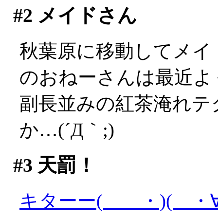
#2
メイドさん
秋葉原に移動してメイ
のおねーさんは最近よ
副長並みの紅茶淹れテ
か…(´Д｀;)
#3
天罰！
キターー( ・)( ・∀)