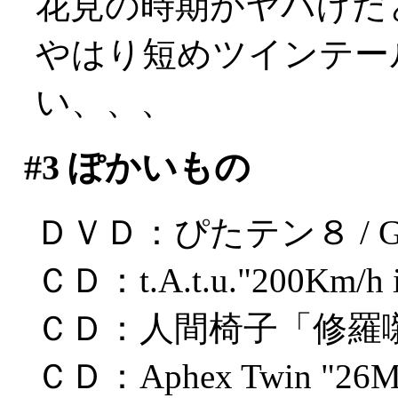
花見の時期がヤバげだ
やはり短めツインテー
い、、、
#3
ぽかいもの
ＤＶＤ：ぴたテン８ / GA
ＣＤ：t.A.t.u."200Km/h in
ＣＤ：人間椅子「修羅
ＣＤ：Aphex Twin "26Mix