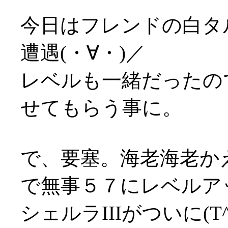
今日はフレンドの白タ
遭遇(・∀・)／
レベルも一緒だったの
せてもらう事に。
で、要塞。海老海老か
で無事５７にレベルア
シェルラIIIがついに(T^T