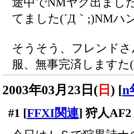
途中でNMヤグ出まし
てました(´Д｀;)N
そうそう、フレンドさ
服、無事完済しますた(
2003年03月23日(
日
)
[
n
#1
[
FFXI関連
] 狩人AF2