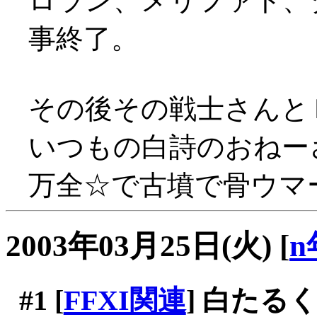
ロラン、メリファト、
事終了。
その後その戦士さんと
いつもの白詩のおねー
万全☆で古墳で骨ウマー(
2003年03月25日(火)
[
n
#1
[
FFXI関連
] 白たるく