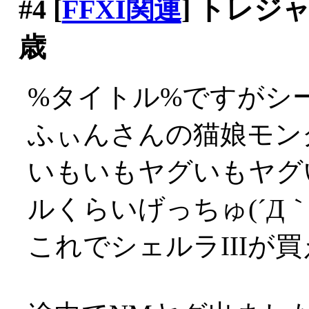
#4
[
FFXI関連
] トレ
歳
%タイトル%ですがシー
ふぃんさんの猫娘モン
いもいもヤグいもヤグ
ルくらいげっちゅ(´Д｀;
これでシェルラIIIが買える