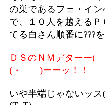
の巣であるフェ・イン
で、１０人を越えるＰ
てる白さん順番に???
ＤＳのＮＭデターー( ・
(・ )ーーッ！！
いや半端じゃないッス(