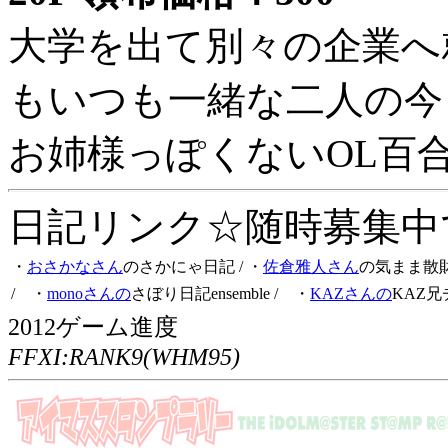
大学を出て別々の企業へ
もいつも一緒な二人の今
お姉様っぽくないOL百
日記リンク☆随時募集中です
・
おさかなさん
のさかにゃ日記
/ ・
佐倉雅人さん
の気まま散
/ ・
monoさんの
さぼり日記ensemble
/ ・
KAZさんの
KAZ兄
2012ゲーム進度
FFXI:RANK9(WHM95)