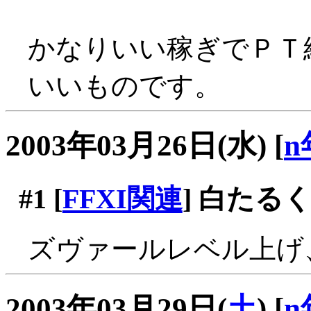
かなりいい稼ぎでＰＴ
いいものです。
2003年03月26日(水)
[
n
#1
[
FFXI関連
] 白たるく
ズヴァールレベル上げ
2003年03月29日(
土
)
[
n