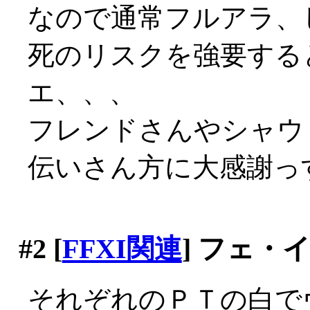
なので通常フルアラ、
死のリスクを強要する
エ、、、
フレンドさんやシャウ
伝いさん方に大感謝っす(
#2
[
FFXI関連
] フェ・
それぞれのＰＴの白で