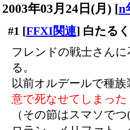
2003年03月24日(月)
[
n
#1
[
FFXI関連
] 白たる
フレンドの戦士さんに
る。
以前オルデールで種族
意で死なせてしまった
（その節はスマソでつ(´