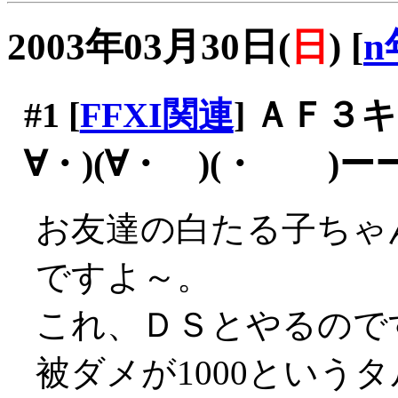
2003年03月30日(
日
)
[
n
#1
[
FFXI関連
] ＡＦ３
∀・)(∀・ )(・ )
お友達の白たる子ちゃ
ですよ～。
これ、ＤＳとやるので
被ダメが1000というタ