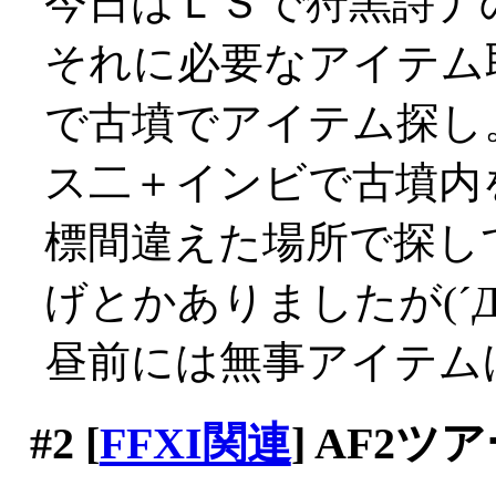
今日はＬＳで狩黒詩ナ
それに必要なアイテム
で古墳でアイテム探し
ス二＋インビで古墳内
標間違えた場所で探し
げとかありましたが(´Д
昼前には無事アイテム
#2
[
FFXI関連
] AF2ツ