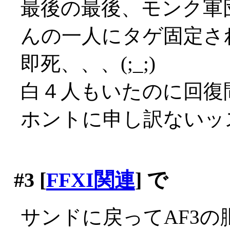
最後の最後、モンク軍
んの一人にタゲ固定さ
即死、、、(;_;)
白４人もいたのに回復間
ホントに申し訳ないッ
#3
[
FFXI関連
] で
サンドに戻ってAF3