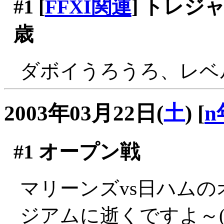
#1
[
FFXI関連
] トレ
歳
ダボイうろうろ、レベ
2003年03月22日(
土
)
[
n
#1
オープン戦
マリーンズvs日ハム
ジアムに逝くですよ～(