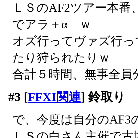
ＬＳのAF2ツアー本
でアラ＋α ｗ
オズ行ってヴァズ行っ
たり狩られたりｗ
合計５時間、無事全員
#3
[
FFXI関連
] 鈴取り
で、今度は自分のAF3
ＬＳの白さん主催で古