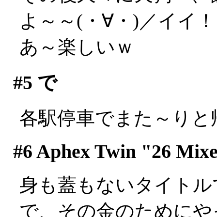
よ～～(・∀・)／イイ
あ～楽しいｗ
#5
で
各駅停車でまた～りと
#6
Aphex Twin "26 Mixe
身も蓋もないタイトルです
で、その金のためにや