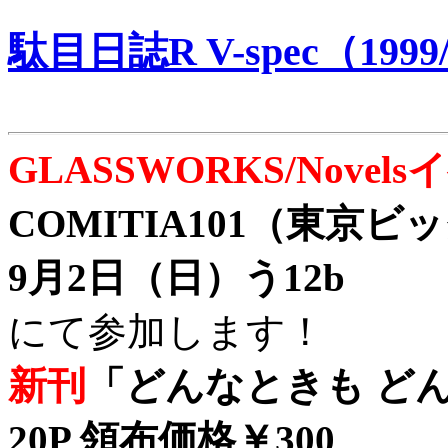
駄目日誌R V-spec（1999/
GLASSWORKS/Nove
COMITIA101（東京
9月2日（日）う12b
にて参加します！
新刊
「どんなときも どん
20P 領布価格￥300