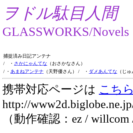
ヲドル駄目人間
GLASSWORKS/Novels
捕捉済み日記アンテナ
/ ・
さかにゃんてな
（おさかなさん）
/ ・
あまねアンテナ
（天野優さん）
/ ・
ダメあんてな
（じゅ
携帯対応ページは
こち
http://www2d.biglobe.ne.jp
（動作確認：ez / willcom 