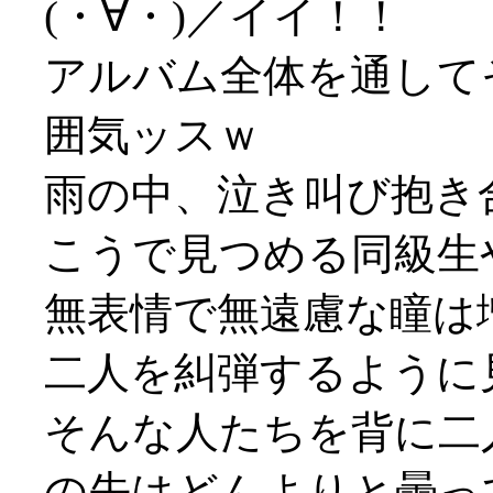
(・∀・)／イイ！！
アルバム全体を通して
囲気ッスｗ
雨の中、泣き叫び抱き
こうで見つめる同級生
無表情で無遠慮な瞳は
二人を糾弾するように
そんな人たちを背に二
の先はどんよりと曇って